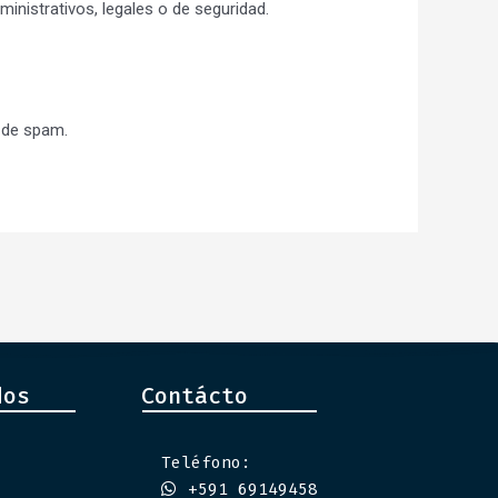
inistrativos, legales o de seguridad.
a de spam.
dos
Contácto
Teléfono:
+591 69149458