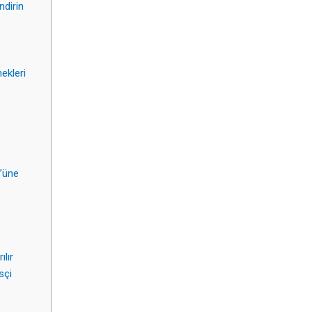
ndirin
ekleri
’üne
ılır
sçi