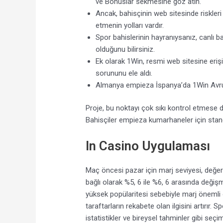
ve Bonuslar sekmesine göz atın.
Ancak, bahisçinin web sitesinde riskle
etmenin yolları vardır.
Spor bahislerinin hayranıysanız, canlı 
olduğunu bilirsiniz.
Ek olarak 1Win, resmi web sitesine erişim
sorununu ele aldı.
Almanya empieza İspanya’da 1Win Avrup
Proje, bu noktayı çok sıkı kontrol etmese 
Bahisçiler empieza kumarhaneler için standa
In Casino Uygulaması
Maç öncesi pazar için marj seviyesi, değ
bağlı olarak %5, 6 ile %6, 6 arasında deği
yüksek popülaritesi sebebiyle marj önemli ölç
taraftarların rekabete olan ilgisini artırır.
istatistikler ve bireysel tahminler gibi seçim