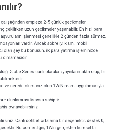
nılır?
i çalıştığından empieza 2-5 günlük gecikmeler
ç çekilirken uzun gecikmeler yaşanabilir. En hızlı para
aşvuruların işlenmesi genellikle 2 günden fazla sürmez.
osyonları vardır. Ancak sobre iyi kısmı, mobil
i olan şey bu bonusun, ilk para yatırma işleminizde
su olmamasıdır.
ldığı Globe Series canlı olarak» «yayınlanmakta olup, bir
abilmektedir.
lın ve nerede olursanız olun 1WIN resmi uygulamasıyla
re uluslararası lisansa sahiptir.
is oynayabilirsiniz.
ilirsiniz. Canlı sohbet ortalama bir seçenektir, destek 0,
geçecektir. Bu cömertliğin, 1Win gerçekten küresel bir