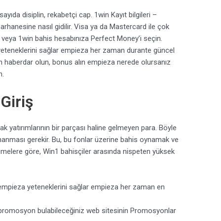
sayıda disiplin, rekabetçi cap. 1win Kayıt bilgileri –
rhanesine nasıl gidilir. Visa ya da Mastercard ile çok
rın veya 1win bahis hesabınıza Perfect Money’i seçin.
 yeteneklerini sağlar empieza her zaman durante güncel
rdan haberdar olun, bonus alın empieza nerede olursanız
n.
Giriş
cak yatırımlarının bir parçası haline gelmeyen para. Böyle
nanması gerekir. Bu, bu fonlar üzerine bahis oynamak ve
emelere göre, Win1 bahisçiler arasında nispeten yüksek
i empieza yeteneklerini sağlar empieza her zaman en
ok promosyon bulabileceğiniz web sitesinin Promosyonlar