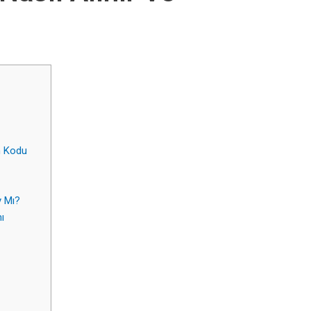
n Kodu
y Mı?
ı