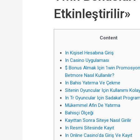
Etkinleştirilir»
Content
In Kişisel Hesabına Giriş
In Casino Uygulaması
$ Bonus Almak Için 1win Promosyo
Betmore Nasıl Kullanılır?
In Bahis Yatırma Ve Çekme
Sitenin Oyuncular Için Kullanımı Kola
In Tr Oyuncular Için Sadakat Program
Mükemmel Afin De Yatırma
Bahisçi Ölçeği
Kayıttan Sonra Siteye Nasıl Girilir
In Resmi Sitesinde Kayıt
In Online Casino’da Giriş Ve Kayıt