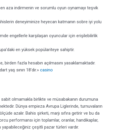
ri en aza indirmenin ve sorumlu oyun oynamayı teşvik
bahislerin deneyiminize heyecan katmanın sobre iyi yolu
de engellerle karşılaşan oyuncular için erişilebilirlik
a’daki en yüksek popülariteye sahiptir.
de, birden fazla hesabın açılmasını yasaklamaktadır.
rt yaş sınırı 18’dir.»
casino
er sabit olmamakla birlikte ve müsabakanın durumuna
şmektedir. Dünya empieza Avrupa Liglerinde, turnuvaların
üde azalır. Bahis şirketi, marjı sıfıra getirir ve bu da
 Sporcu performansı için toplamlar, oranlar, handikaplar,
 yapabileceğiniz çeşitli pazar türleri vardır.