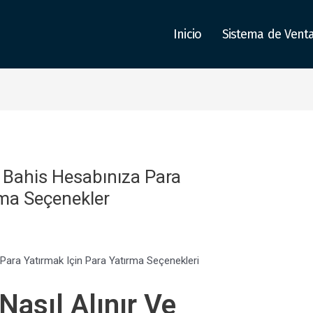
Inicio
Sistema de Vent
Bahis Hesabınıza Para
rma Seçenekler
ara Yatırmak Için Para Yatırma Seçenekleri
Nasıl Alınır Ve