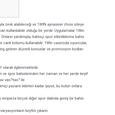
a zevk alabileceği ve 1WIN aynasının choix siteye
an kullanılabilir olduğu bir yerdir. Uygulamalar 1Win
r. Onların yardımıyla, bahisçi spor etkinliklerine bahis
ı ve canlı bölümü kullanabilir. 1Win casinoda oyuncular,
ming getiren düzenli bonuslar ve promosyon kodları
f olarak ilgilenmektedir.
 ve spor bahislerinden her zaman ve her yerde keyif
sı vas?tas? ile.
çi pazarın liderleri kadar iyiyse, bu kolun onlara
y empieza birçok diğer spor dalında geniş bir bahis
varyasyonların keyfini çıkarın.