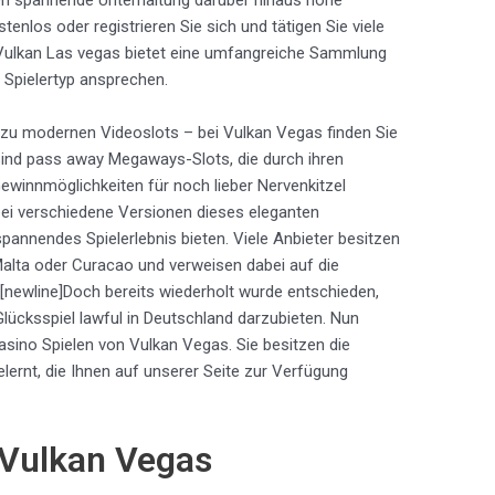
nen spannende Unterhaltung darüber hinaus hohe
tenlos oder registrieren Sie sich und tätigen Sie viele
 Vulkan Las vegas bietet eine umfangreiche Sammlung
n Spielertyp ansprechen.
 zu modernen Videoslots – bei Vulkan Vegas finden Sie
sind pass away Megaways-Slots, die durch ihren
ewinnmöglichkeiten für noch lieber Nervenkitzel
ei verschiedene Versionen dieses eleganten
 spannendes Spielerlebnis bieten. Viele Anbieter besitzen
Malta oder Curacao und verweisen dabei auf die
 «[newline]Doch bereits wiederholt wurde entschieden,
lücksspiel lawful in Deutschland darzubieten. Nun
asino Spielen von Vulkan Vegas. Sie besitzen die
ernt, die Ihnen auf unserer Seite zur Verfügung
i Vulkan Vegas