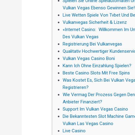
Spielen Sie Online Spielautomaten U
Vulkan Vegas Ebenso Gewinnen Sie!
Live Wetten Spiele Von Tvbet Und 
Vulkanvegas Sicherheit & Lizenz
«Internet Casino: Willkommen Im U
Des Vulkan Vegas
Registrierung Bei Vulkanvegas
Qualitativ Hochwertiger Kundenservi
Vulkan Vegas Casino Boni
Kann Ich Ohne Einzahlung Spielen?
Beste Casino Slots Mit Free Spins
Was Kostet Es, Sich Bei Vulkan Veg
Registrieren?
Wie Vermag Der Prozess Gegen De
Anbieter Finanziert?
Support Im Vulkan Vegas Casino
Die Bekanntesten Slot Machine Gam
Vulkan Las Vegas Casino
Live Casino