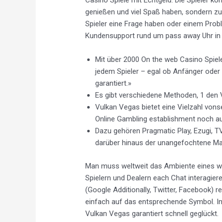
Casino Spiele mit Echtgeld. Die Spieler kö
genießen und viel Spaß haben, sondern zu 
Spieler eine Frage haben oder einem Prob
Kundensupport rund um pass away Uhr in
Mit über 2000 On the web Casino Spiele
jedem Spieler – egal ob Anfänger oder 
garantiert.»
Es gibt verschiedene Methoden, 1 den 
Vulkan Vegas bietet eine Vielzahl vonse
Online Gambling establishment noch a
Dazu gehören Pragmatic Play, Ezugi, TV
darüber hinaus der unangefochtene Ma
Man muss weltweit das Ambiente eines wi
Spielern und Dealern each Chat interagier
(Google Additionally, Twitter, Facebook) re
einfach auf das entsprechende Symbol. In
Vulkan Vegas garantiert schnell geglückt.