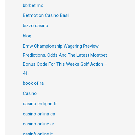
bbrbet mx
Betmotion Casino Basil
bizzo casino
blog
Bmw Championship Wagering Preview:
Predictions, Odds And The Latest Mostbet
Bonus Code For This Weeks Golf Action –
411
book of ra
Casino
casino en ligne fr
casino onlina ca
casino online ar
casinò online it