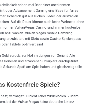
chtlichkeit schon mal über einer anerkannten
Ent oder Advancement Gaming eine Base für faires
rtner sicherlich gut aussuchen. Jeder, der auszahlen
rbeiten. Auf die Dauer könnte auch keine Webseite ohne
le im or her VulkanVegas Casino sind immer kostenlos
sion anzuwählen. Vulkan Vegas mobile Gambling
sung anzubieten, mit Slots sowie Casino Spielen pass
 oder Tablets optimiert sind.
Geld zurück, zur Not im übrigen vor Gericht. Alle
essionellen und erfahrenen Croupiers durchgeführt.
le Sekunde Spaß am Spiel haben und gleichzeitig tolle
as Kostenfreie Spiele?
 hast, vermagst Du nicht lieber zurückholen. Zudem
ern, bei der Vulkan Vegas keine deutsche Lizenz