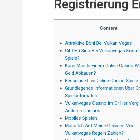
Registrierung E
Content
Attraktive Boni Bei Vulkan Vegas
Gibt Ha Sido Bei Vulkanvegas Kosten
Spiele?
Kann Man In Einem Online Casino Wir
Geld Abbauen?
Fesselnde Live Online Casino Spiele
Grundlegende Informationen Über On
Spielautomaten
Vulkanvegas Casino Im Or Her Vergl
Anderen Casinos
Mobiles Spielen
Muss Ich Auf Meine Gewinne Von
Vulkanvegas Regeln Zahlen?