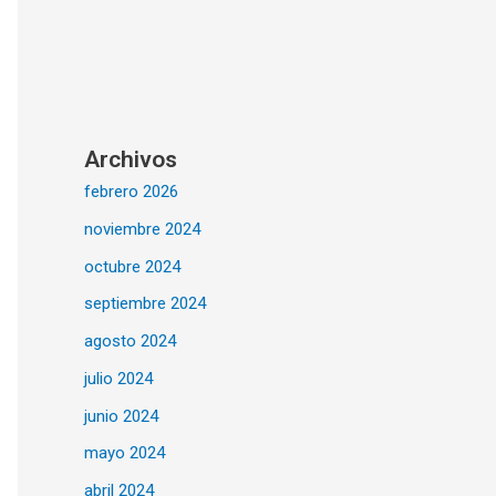
Archivos
febrero 2026
noviembre 2024
octubre 2024
septiembre 2024
agosto 2024
julio 2024
junio 2024
mayo 2024
abril 2024