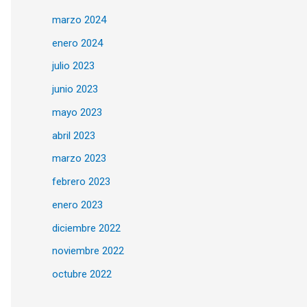
marzo 2024
enero 2024
julio 2023
junio 2023
mayo 2023
abril 2023
marzo 2023
febrero 2023
enero 2023
diciembre 2022
noviembre 2022
octubre 2022