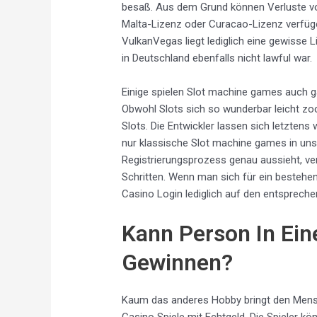
besaß. Aus dem Grund können Verluste vo
Malta-Lizenz oder Curacao-Lizenz verfügen
VulkanVegas liegt lediglich eine gewisse 
in Deutschland ebenfalls nicht lawful war.
Einige spielen Slot machine games auch g
Obwohl Slots sich so wunderbar leicht zock
Slots. Die Entwickler lassen sich letztens
nur klassische Slot machine games in unse
Registrierungsprozess genau aussieht, ver
Schritten. Wenn man sich für ein beste
Casino Login lediglich auf den entsprech
Kann Person In Ein
Gewinnen?
Kaum das anderes Hobby bringt den Mens