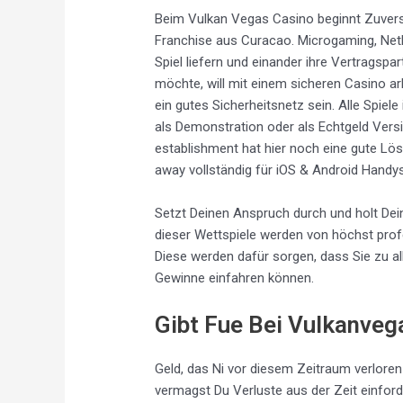
Beim Vulkan Vegas Casino beginnt Zuversi
Franchise aus Curacao. Microgaming, Net
Spiel liefern und einander ihre Vertragspa
möchte, will mit einem sicheren Casino a
ein gutes Sicherheitsnetz sein. Alle Spie
als Demonstration oder als Echtgeld Ver
establishment hat hier noch eine gute Lö
away vollständig für iOS & Android Handys
Setzt Deinen Anspruch durch und holt Dein 
dieser Wettspiele werden von höchst prof
Diese werden dafür sorgen, dass Sie zu al
Gewinne einfahren können.
Gibt Fue Bei Vulkanveg
Geld, das Ni vor diesem Zeitraum verloren
vermagst Du Verluste aus der Zeit einford