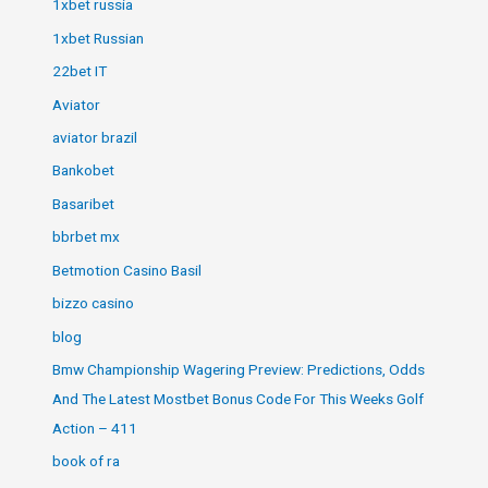
1xbet russia
1xbet Russian
22bet IT
Aviator
aviator brazil
Bankobet
Basaribet
bbrbet mx
Betmotion Casino Basil
bizzo casino
blog
Bmw Championship Wagering Preview: Predictions, Odds
And The Latest Mostbet Bonus Code For This Weeks Golf
Action – 411
book of ra