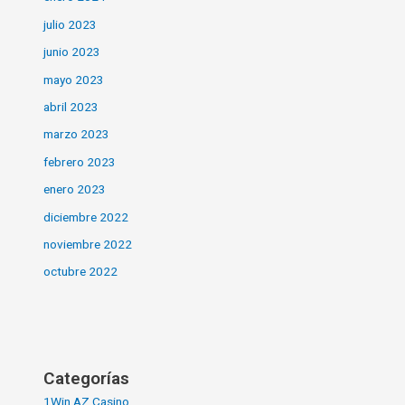
julio 2023
junio 2023
mayo 2023
abril 2023
marzo 2023
febrero 2023
enero 2023
diciembre 2022
noviembre 2022
octubre 2022
Categorías
1Win AZ Casino