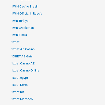
1WIN Casino Brasil
1WIN Official In Russia
1win Turkiye
1win uzbekistan
1winRussia
1xbet
1xbet AZ Casino
1XBET AZ Giriş
1xbet Casino AZ
1xbet Casino Online
1xbet egypt
1xbet Korea
1xbet KR
1xbet Morocco