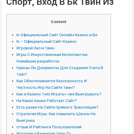
Спорт, Вход В Бк 1вин Из
Content
In Официальный Сайт Онлайн Казино и Бк
In – Официальный Сайт Казино
Игровой Зал и 1вин
Игры С Искусственным Интеллектом:
Новейшие разработок
Нужны Ли Документы Для Создания Счета В
1win?
Как Обеспечивается безопасность И
Честность Игр На Сайте 1вин?
Как и Казино 1win Играть» «же Выигрывать?
На Каких языке Работает Сайт?
Есть разве На Сайте прямого Трансляции?
Стратегии Игры: Как повысить Шансы На
Выигрыш
отзыв И Рейтинги Пользователей
История а Развитие 1вин Tv