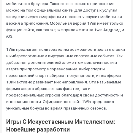
мобильного браузера. Также этого, скачать приложение
можно на том официальном сайте. Для доступа к услугам
заведения через смартфоны и планшеты служит мобильная
версия а приложения. Мобильная версия 1Win имеет только
функции сайта, как так же, же приложения на 1win Андроид и
iOS.
1Win предлагает пользователям возможность делать ставки
и киберспортивные и виртуальные спортивные события. Так
добавляет дополнительный элементом вовлеченности и
азарта при просмотре соревнований. Киберспорт и
персональный спорт набирают популярность, и платформа
1Вин активно развивает них направления. Эти называемые
формы спорта обращают как фанатов, так и
профессиональных игроков благодаря своей доступности и
инновационности. Официального сайт 1Win предложил
уникальные бонусы во время праздничных сезонов.
Игры С Искусственным Интеллектом:
Новейшие разработки