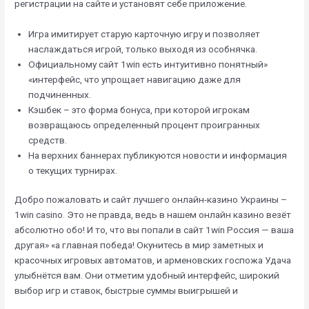
регистрации на сайте и установят себе приложение.
Игра имитирует старую карточную игру и позволяет
наслаждаться игрой, только выходя из особнячка.
Официальному сайт 1win есть интуитивно понятный»
«интерфейс, что упрощает навигацию даже для
подчиненных.
Кэшбек – это форма бонуса, при которой игрокам
возвращаюсь определенный процент проигранных
средств.
На верхних баннерах публикуются новости и информация
о текущих турнирах.
Добро пожаловать и сайт лучшего онлайн-казино Украины –
1win casino. Это не правда, ведь в нашем онлайн казино везёт
абсолютно обо! И то, что вы попали в сайт 1win Россия — ваша
другая» «а главная победа! Окунитесь в мир заметных и
красочных игровых автоматов, и арменовских госпожа Удача
улыбнётся вам. Они отметим удобный интерфейс, широкий
выбор игр и ставок, быстрые суммы выигрышей и