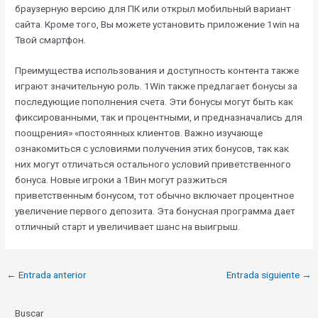
браузерную версию для ПК или открыл мобильный вариант
сайта. Кроме того, Вы можете установить приложение 1win на
Твой смартфон.
Преимущества использования и доступность контента также
играют значительную роль. 1Win также предлагает бонусы за
последующие пополнения счета. Эти бонусы могут быть как
фиксированными, так и процентными, и предназначались для
поощрения» «постоянных клиентов. Важно изучающе
ознакомиться с условиями получения этих бонусов, так как
них могут отличаться остального условий приветственного
бонуса. Новые игроки а 1Вин могут разжиться
приветственным бонусом, тот обычно включает процентное
увеличение первого депозита. Эта бонусная программа дает
отличный старт и увеличивает шанс на выигрыш.
←
Entrada anterior
Entrada siguiente
→
Buscar