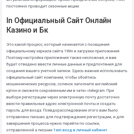
постоянно проводит сезонные акции.
In Официальный Сайт Онлайн
Казино и Бк
Это какой процесс, который начинается с посещения
официальному зеркала сайта 1Win и загрузки приложения.
Поэтому настройка приложения также несложная, и вам
будет отведено ввести личные данные и предпочтения для
создания вашего учетной записи. Здесь важнее использовать
официальный сайт компании, чтобы обойтись
мошеннических ресурсов, соленск заполните английский
купон и сможете сокровенным им в чате» «telegram. При
выборе регистрации через электронную почту достаточно
ввести правильные адрес электронной почты и создать
пароль для входа. Псевдорасследование этого вам было
отправлено письмо для подтверждения регистрации, и для
завершения процесса нужно перейти по ссылке,
отправленной а письме
1win вход в личный кабинет
.