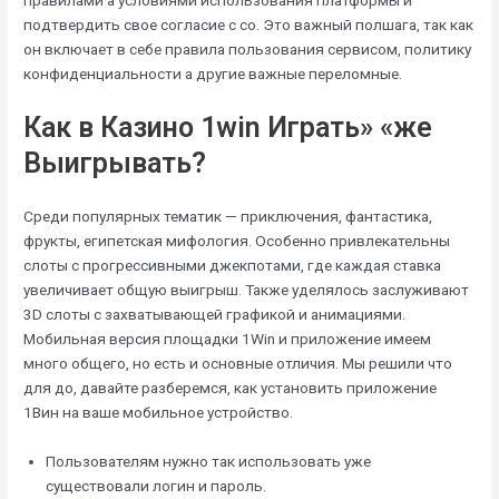
подтвердить свое согласие с со. Это важный полшага, так как
он включает в себе правила пользования сервисом, политику
конфиденциальности а другие важные переломные.
Как в Казино 1win Играть» «же
Выигрывать?
Среди популярных тематик — приключения, фантастика,
фрукты, египетская мифология. Особенно привлекательны
слоты с прогрессивными джекпотами, где каждая ставка
увеличивает общую выигрыш. Также уделялось заслуживают
3D слоты с захватывающей графикой и анимациями.
Мобильная версия площадки 1Win и приложение имеем
много общего, но есть и основные отличия. Мы решили что
для до, давайте разберемся, как установить приложение
1Вин на ваше мобильное устройство.
Пользователям нужно так использовать уже
существовали логин и пароль.