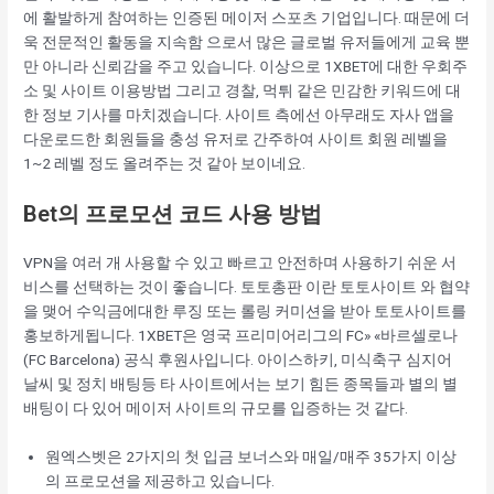
에 활발하게 참여하는 인증된 메이저 스포츠 기업입니다. 때문에 더
욱 전문적인 활동을 지속함 으로서 많은 글로벌 유저들에게 교육 뿐
만 아니라 신뢰감을 주고 있습니다. 이상으로 1XBET에 대한 우회주
소 및 사이트 이용방법 그리고 경찰, 먹튀 같은 민감한 키워드에 대
한 정보 기사를 마치겠습니다. 사이트 측에선 아무래도 자사 앱을
다운로드한 회원들을 충성 유저로 간주하여 사이트 회원 레벨을
1~2 레벨 정도 올려주는 것 같아 보이네요.
Bet의 프로모션 코드 사용 방법
VPN을 여러 개 사용할 수 있고 빠르고 안전하며 사용하기 쉬운 서
비스를 선택하는 것이 좋습니다. 토토총판 이란 토토사이트 와 협약
을 맺어 수익금에대한 루징 또는 롤링 커미션을 받아 토토사이트를
홍보하게됩니다. 1XBET은 영국 프리미어리그의 FC» «바르셀로나
(FC Barcelona) 공식 후원사입니다. 아이스하키, 미식축구 심지어
날씨 및 정치 배팅등 타 사이트에서는 보기 힘든 종목들과 별의 별
배팅이 다 있어 메이저 사이트의 규모를 입증하는 것 같다.
원엑스벳은 2가지의 첫 입금 보너스와 매일/매주 35가지 이상
의 프로모션을 제공하고 있습니다.