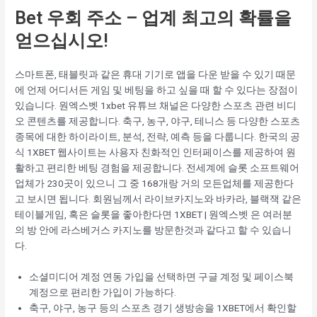
Bet 우회 주소 – 업계 최고의 확률을
얻으십시오!
스마트폰, 태블릿과 같은 휴대 기기로 앱을 다운 받을 수 있기 때문
에 언제 어디서든 게임 및 베팅을 하고 싶을 때 할 수 있다는 장점이
있습니다. 원엑스벳 1xbet 유튜브 채널은 다양한 스포츠 관련 비디
오 콘텐츠를 제공합니다. 축구, 농구, 야구, 테니스 등 다양한 스포츠
종목에 대한 하이라이트, 분석, 전략, 예측 등을 다룹니다. 한국의 공
식 1XBET 웹사이트는 사용자 친화적인 인터페이스를 제공하여 원
활하고 편리한 베팅 경험을 제공합니다. 전세계에 슬롯 소프트웨어
업체가 230곳이 있으니 그 중 168개랑 거의 모든업체를 제공한다
고 보시면 됩니다. 회원님께서 라이브카지노와 바카라, 블랙잭 같은
테이블게임, 혹은 슬롯을 좋아한다면 1XBET | 원엑스벳 은 여러분
의 방 안에 라스베거스 카지노를 방문한것과 같다고 할 수 있습니
다.
소셜미디어 계정 연동 가입을 선택하면 구글 계정 및 페이스북
계정으로 편리한 가입이 가능하다.
축구, 야구, 농구 등의 스포츠 경기 생방송을 1XBET에서 확인할