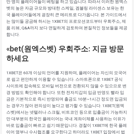
만 명의 플레이어들이 베팅을 하고 있습니다. 따라서 이러한 원엑스
벳의 높은 자금 규모와 방대한 스케일, 겜블링 라이센스 보유는 한
국 플레이어들에게 굉장히 큰 메리트로 다가옵니다. 본 가이드에서
는 많이들 궁금해 하시는 1XBET의 프로모션코드부터 우회주소, 제
품 리뷰, Q&A까지 보다 면밀하게 검토하여 본질적인 정보들을 제공
합니다.
«bet(원엑스벳) 우회주소: 지금 방문
하세요
1XBET은 60개 이상의 언어를 지원하며, 플레이어는 자신의 모국어
로 쉽고 편안하게 이용할 수 있습니다. 스마트폰으로 1XBET 공식
사이트에 접속해도 모바일 버전으로 전환되지 않을 수 있으므로 변
경 방법도 확인해야 합니다. 또한 전자지갑의 입금 반영도 빨라 입
금은 기본적으로 즉시 반영되며 출금도 10분~1시간 정도면 입금되
는 경우가 많아 편의성이 높다고 평가할 수 있습니다. 1XBET(원엑
스벳)에서는 넷텔러나 스크릴, 비트코인 등으로 입출금이 가능하지
만 대부분의 한국인 플레이어는 국내 계좌이체를 사용하는 이유가
바로 입출금이 빠르고 쉽기 때문입니다. 경찰이 1XBET에 한국 플레
이어 명부나 수사협조를 요구한다고 하더라도 1XBET 입장에서 법