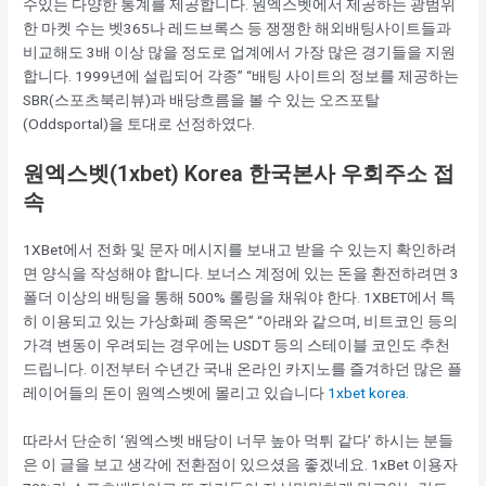
수있는 다양한 통계를 제공합니다. 원엑스벳에서 제공하는 광범위
한 마켓 수는 벳365나 레드브록스 등 쟁쟁한 해외배팅사이트들과
비교해도 3배 이상 많을 정도로 업계에서 가장 많은 경기들을 지원
합니다. 1999년에 설립되어 각종” “배팅 사이트의 정보를 제공하는
SBR(스포츠북리뷰)과 배당흐름을 볼 수 있는 오즈포탈
(Oddsportal)을 토대로 선정하였다.
원엑스벳(1xbet) Korea 한국본사 우회주소 접
속
1XBet에서 전화 및 문자 메시지를 보내고 받을 수 있는지 확인하려
면 양식을 작성해야 합니다. 보너스 계정에 있는 돈을 환전하려면 3
폴더 이상의 배팅을 통해 500% 롤링을 채워야 한다. 1XBET에서 특
히 이용되고 있는 가상화폐 종목은” “아래와 같으며, 비트코인 등의
가격 변동이 우려되는 경우에는 USDT 등의 스테이블 코인도 추천
드립니다. 이전부터 수년간 국내 온라인 카지노를 즐겨하던 많은 플
레이어들의 돈이 원엑스벳에 몰리고 있습니다
1xbet korea
.
따라서 단순히 ‘원엑스벳 배당이 너무 높아 먹튀 같다’ 하시는 분들
은 이 글을 보고 생각에 전환점이 있으셨음 좋겠네요. 1xBet 이용자