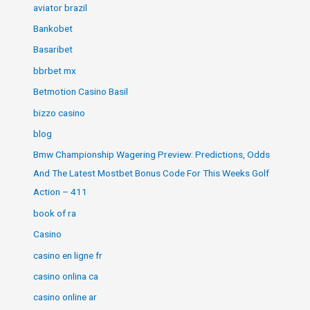
aviator brazil
Bankobet
Basaribet
bbrbet mx
Betmotion Casino Basil
bizzo casino
blog
Bmw Championship Wagering Preview: Predictions, Odds
And The Latest Mostbet Bonus Code For This Weeks Golf
Action – 411
book of ra
Casino
casino en ligne fr
casino onlina ca
casino online ar