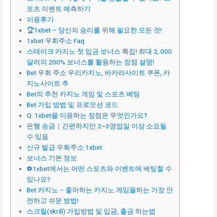
포츠 이벤트 예측하기
이용후기
🏆1xbet – 당신의 승리를 위해 필요한 모든 것!
1xbet 우회주소 Faq
스테이크 카지노 첫 입금 보너스 특집! 최대 2, 000
달러의 200% 보너스를 활용하는 장점 설명!
Bet 우회 주소 우리카지노, 바카라사이트 쿠폰, 카
지노사이트 추
Bet의 추천 카지노 게임 및 스포츠 베팅
Bet 가입 방법 및 프로모션 코드
Q: 1xbet을 이용하는 장점은 무엇인가요?
은행 송금｜간편하지만 2~3영업일 이상 소요될
수 있음
신규 발급 우회주소 1xbet
보너스 기본 정보
⚽1xbet에서는 어떤 스포츠와 이벤트에 베팅할 수
있나요?
Bet 카지노 – 좋아하는 카지노 게임을하는 가장 안
전하고 쉬운 방법!
스크릴(skrill) 가입방법 및 입금, 출금 하는법