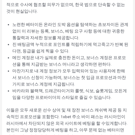
적으로 수사에 협조할 의무가 없으며, 한국 법으로 단속할 수 없는
것이 현실입니다.
노련한 베터이든 온라인 도박 옵션을 탐색하는 초보자이든 관계
없이 이 리뷰는 등록, 보너스, 베팅 요구 사항 등에 대한 귀중한
통찰력과 자세한 정보를 제공합니다.
진 배팅금액 누적으로 포인트를 적립하기에 먹고죽고가 반복 된
다면, 등급을 쉽게 찍을 수 있다.
메인 계정은 내가 실제로 충전한 돈이고, 보너스 계정은 프로모
션을 통해 지급받는 보너스 머니라고 생각하면 편하다.
마찬가지로 내 계정 정보가 모두 입력되어 있는 사용자에 한해
서 보너스 신청이 가능하며, 보너스는 첫 입금 프로모션과 마찬
가지로 보너스 계정에 지급됩니다.
바카라와 블랙잭, 드래곤타이거와 룰렛, 식보, 슬롯게임, 모든게
임을 다양한 프로바이더의 스타일로 즐길 수 있습니다.
이들은 모두 새로운 선수 상여 및 재 장전 보너스 캐쉬백 제공 등 지
속적인 프로모션을 포함한다. 1xbet 주소 바이 패스는 러시아인이
러시아에서 차단되지 않은 외국 사이트에 베팅을 할 수있게합니다.
본인이 그냥 정정당당하게 베팅을 하고, 아무 문제 없는 베터이면