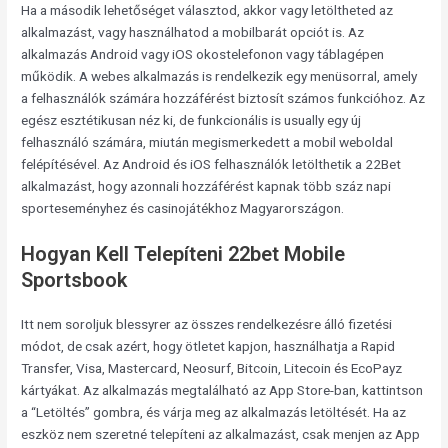
Ha a második lehetőséget választod, akkor vagy letöltheted az
alkalmazást, vagy használhatod a mobilbarát opciót is. Az
alkalmazás Android vagy iOS okostelefonon vagy táblagépen
működik. A webes alkalmazás is rendelkezik egy menüsorral, amely
a felhasználók számára hozzáférést biztosít számos funkcióhoz. Az
egész esztétikusan néz ki, de funkcionális is usually egy új
felhasználó számára, miután megismerkedett a mobil weboldal
felépítésével. Az Android és iOS felhasználók letölthetik a 22Bet
alkalmazást, hogy azonnali hozzáférést kapnak több száz napi
sporteseményhez és casinojátékhoz Magyarországon.
Hogyan Kell Telepíteni 22bet Mobile
Sportsbook
Itt nem soroljuk blessyrer az összes rendelkezésre álló fizetési
módot, de csak azért, hogy ötletet kapjon, használhatja a Rapid
Transfer, Visa, Mastercard, Neosurf, Bitcoin, Litecoin és EcoPayz
kártyákat. Az alkalmazás megtalálható az App Store-ban, kattintson
a “Letöltés” gombra, és várja meg az alkalmazás letöltését. Ha az
eszköz nem szeretné telepíteni az alkalmazást, csak menjen az App