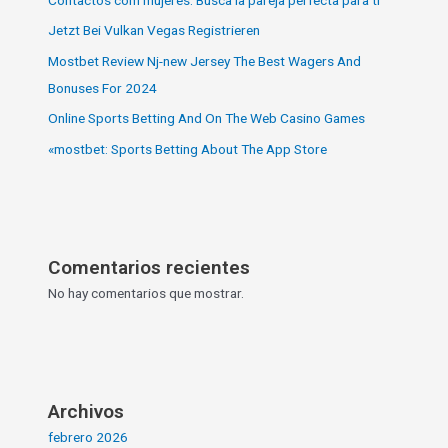
Jetzt Bei Vulkan Vegas Registrieren
Mostbet Review Nj-new Jersey The Best Wagers And
Bonuses For 2024
Online Sports Betting And On The Web Casino Games
«‎mostbet: Sports Betting About The App Store
Comentarios recientes
No hay comentarios que mostrar.
Archivos
febrero 2026