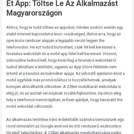
Et App: Töltse Le Az Alkalmazást
Magyarországon
Ahhoz, hogy le tudd tölteni az appokat, minden eszköz esetén egy
stabil internet kapcsolatra lesz» «szükséged, illetve arra, hogy az
operációs rendszer alapján a legújabb verzió legyen the
telefonodon. Ha ezt tudod biztosítani, csak fel kell keresned a
hivatalos weboldalt és a mobil app fület kell keresned. Viszont,
zidovudine tudnod kell, hogy kizárólag a hivatalos weboldalról
tudod elindítani a letöltést, ugyanis az App Store felületén nem
érhető el a kaszinó és bukméker appja. Az üdvözlő ajánlaton kívül a
mobil ügyfelek más promóciókhoz is hozzáférhetnek, amelyek
könnyen aktiválhatók útközben. A 22Bet mobilbarát weboldala is
elég jó, és az asztali verziójának továbbfejlesztése. Ha nincs elég
hely a telefonod memóriájában, erősen ajánljuk, hogy használd the
mobil weboldal változatát.
Az alkalmazás letöltése iránt érdeklődők számára bemutatunk egy
rövid útmutatót az Google android és iOS rendszerű eszközökre
történő telepítéshez. A 22Bet alkalmazás megbízhatósága pedig