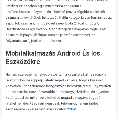
használnak, amelyet bármely modern day mobilböngésző támogat.
Emellett ez a technológia minimálisra csökkenti a
szoftverkövetelményeket, és lehetővé teszi a régebbi eszközök
számára a new játékok futtatását. Külön kategória van fenntartva az
esportok számára, mint például a new Dota 2, ?call of duty?,
Hearthstone és így tovább. A sportfogadás magában foglalja az
online multiplayer játékipar összes jelentős eseményét, és
folyamatosan új játékokat ad hozzá.
Mobilalkalmazás Android És Ios
Eszközökre
Ha nem szeretnél tárhelyet biztosítani a kaszinó alkalmazásnak a
telefonodon, ne aggódj! Lehetőséged van arra, hogy a kaszinót
közvetlenül the telefonod böngészőjén keresztül érd el. Egyszerűen
add hozzá the kaszinó weboldalát the könyvjelzőidhez és egyetlen
kattintással bármikor belevetheted magad a magával ragadó
játékélménybe. Ráadásul, nem csak telefonról, hanem tablet
segítségével is kereshető ezen az úton
22bet
.