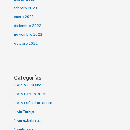
febrero 2023
enero 2023
diciembre 2022
noviembre 2022
octubre 2022
Categorías
1Win AZ Casino
1WIN Casino Brasil
1WIN Official In Russia
1win Turkiye
1win uzbekistan
1winRussia