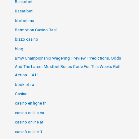
Bankobet
Basaribet
bbrbet mx
Betmotion Casino Basil
bizzo casino
blog
Bmw Championship Wagering Preview: Predictions, Odds
And The Latest Mostbet Bonus Code For This Weeks Golf
Action – 411
book of ra
Casino
casino en ligne fr
casino onlina ca
casino online ar
casinò online it