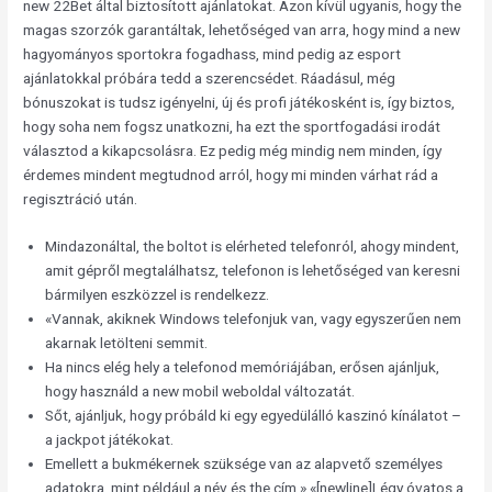
new 22Bet által biztosított ajánlatokat. Azon kívül ugyanis, hogy the
magas szorzók garantáltak, lehetőséged van arra, hogy mind a new
hagyományos sportokra fogadhass, mind pedig az esport
ajánlatokkal próbára tedd a szerencsédet. Ráadásul, még
bónuszokat is tudsz igényelni, új és profi játékosként is, így biztos,
hogy soha nem fogsz unatkozni, ha ezt the sportfogadási irodát
választod a kikapcsolásra. Ez pedig még mindig nem minden, így
érdemes mindent megtudnod arról, hogy mi minden várhat rád a
regisztráció után.
Mindazonáltal, the boltot is elérheted telefonról, ahogy mindent,
amit gépről megtalálhatsz, telefonon is lehetőséged van keresni
bármilyen eszközzel is rendelkezz.
«Vannak, akiknek Windows telefonjuk van, vagy egyszerűen nem
akarnak letölteni semmit.
Ha nincs elég hely a telefonod memóriájában, erősen ajánljuk,
hogy használd a new mobil weboldal változatát.
Sőt, ajánljuk, hogy próbáld ki egy egyedülálló kaszinó kínálatot –
a jackpot játékokat.
Emellett a bukmékernek szüksége van az alapvető személyes
adatokra, mint például a név és the cím.» «[newline]Légy óvatos a