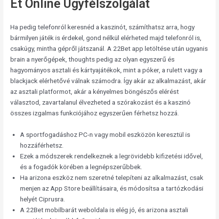
Et Online Ügyfélszolgálat
Ha pedig telefonról keresnéd a kaszinót, számíthatsz arra, hogy
bármilyen játék is érdekel, gond nélkül elérheted majd telefonról is,
csakúgy, mintha gépről játszanál. A 22Bet app letöltése után ugyanis
brain a nyerőgépek, thoughts pedig az olyan egyszerű és
hagyományos asztali és kártyajátékok, mint a póker, a rulett vagy a
blackjack elérhetővé válnak számodra. Így akár az alkalmazást, akár
az asztali platformot, akár a kényelmes böngészős elérést
választod, zavartalanul élvezheted a szórakozást és a kaszinó
összes izgalmas funkciójához egyszerűen férhetsz hozzá.
A sportfogadáshoz PC-n vagy mobil eszközön keresztül is
hozzáférhetsz.
Ezek a módszerek rendelkeznek a legrövidebb kifizetési idővel,
és a fogadók körében a legnépszerűbbek.
Ha arizona eszköz nem szeretné telepíteni az alkalmazást, csak
menjen az App Store beállításaira, és módosítsa a tartózkodási
helyét Ciprusra.
A 22Bet mobilbarát weboldala is elég jó, és arizona asztali