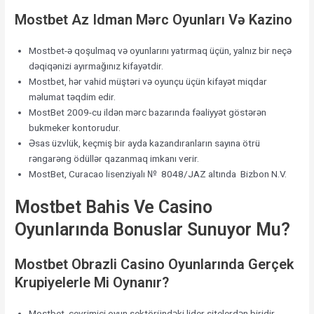
Mostbet Az Idman Mərc Oyunları Və Kazino
Mostbet-ə qoşulmaq və oyunlarını yatırmaq üçün, yalnız bir neçə
dəqiqənizi ayırmağınız kifayətdir.
Mostbet, hər vahid müştəri və oyunçu üçün kifayət miqdar
məlumat təqdim edir.
MostBet 2009-cu ildən mərc bazarında fəaliyyət göstərən
bukmeker kontorudur.
Əsas üzvlük, keçmiş bir ayda kazandıranların sayına ötrü
rəngarəng ödüllər qazanmaq imkanı verir.
MostBet, Curacao lisenziyalı № 8048/JAZ altında Bizbon N.V.
Mostbet Bahis Ve Casino
Oyunlarında Bonuslar Sunuyor Mu?
Mostbet Obrazli Casino Oyunlarında Gerçek
Krupiyelerle Mi Oynanır?
Mostbet, çevrimiçi oyun sektöründəki lider sitelerdən biridir.