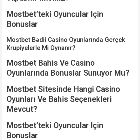
Mostbet’teki Oyuncular Için
Bonuslar
Mostbet Bədii Casino Oyunlarında Gerçek
Krupiyelerle Mi Oynanır?
Mostbet Bahis Ve Casino
Oyunlarında Bonuslar Sunuyor Mu?
Mostbet Sitesinde Hangi Casino
Oyunları Ve Bahis Seçenekleri
Mevcut?
Mostbet’teki Oyuncular Için
Bonuslar