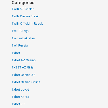
Categorías
1Win AZ Casino
1WIN Casino Brasil
1WIN Official In Russia
1win Turkiye
1win uzbekistan
1winRussia
1xbet
1xbet AZ Casino
1XBET AZ Giriş
1xbet Casino AZ
1xbet Casino Online
1xbet egypt
1xbet Korea
1xbet KR