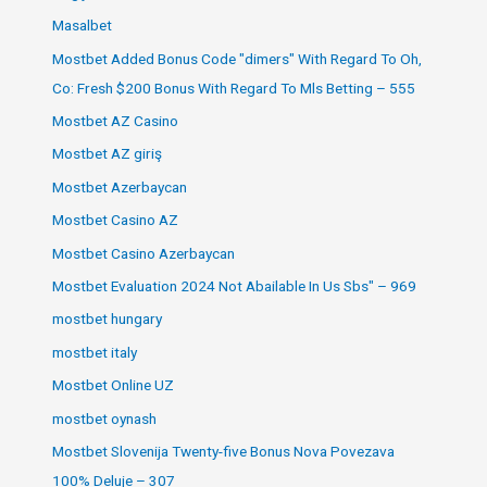
Masalbet
Mostbet Added Bonus Code "dimers" With Regard To Oh,
Co: Fresh $200 Bonus With Regard To Mls Betting – 555
Mostbet AZ Casino
Mostbet AZ giriş
Mostbet Azerbaycan
Mostbet Casino AZ
Mostbet Casino Azerbaycan
Mostbet Evaluation 2024 Not Abailable In Us Sbs" – 969
mostbet hungary
mostbet italy
Mostbet Online UZ
mostbet oynash
Mostbet Slovenija Twenty-five Bonus Nova Povezava
100% Deluje – 307