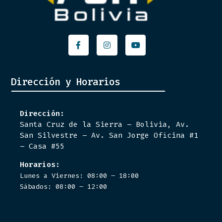
Facebook-
Instagram
Youtube
f
Dirección y Horarios
Dirección:
Santa Cruz de la Sierra – Bolivia, Av.
San Silvestre – Av. San Jorge Oficina #1
– Casa #55
Horarios:
Lunes a Viernes: 08:00 – 18:00
Sábados: 08:00 – 12:00