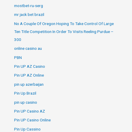
mostbet-ru-serg
mr jack bet brazil
No A Couple Of Oregon Hoping To Take Control Of Large
Ten Title Competition In Order To Visits Reeling Purdue –
300
online casino au
PBN
Pin UP AZ Casino
Pin UP AZ Online
pin up azerbaijan
Pin Up Brazil
pin up casino
Pin UP Casino AZ
Pin UP Casino Online
Pin Up Cassino