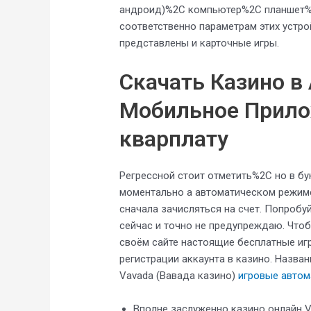
андроид)%2C компьютер%2C планшет%2
соответственно параметрам этих устр
представлены и карточные игры.
Скачать Казино 
Мобильное Прило
кварплату
Регрессной стоит отметить%2C но в б
моментально а автоматическом режиме
сначала зачисляться на счет. Попробу
сейчас и точно не предупреждаю. Что
своём сайте настоящие бесплатные иг
регистрации аккаунта в казино. Назва
Vavada (Вавада казино)
игровые автом
Вполне заслуженно казино онлайн V