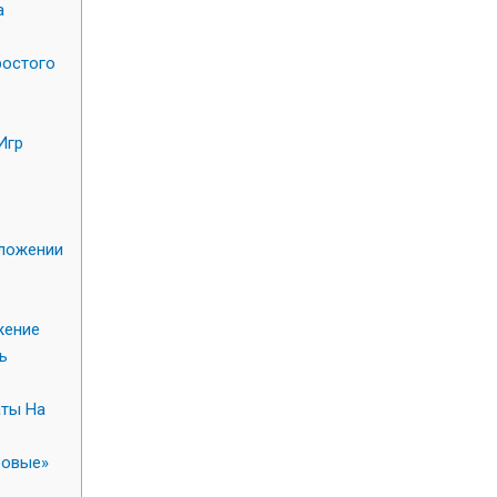
а
ростого
Игр
иложении
жение
ь
аты На
ровые»