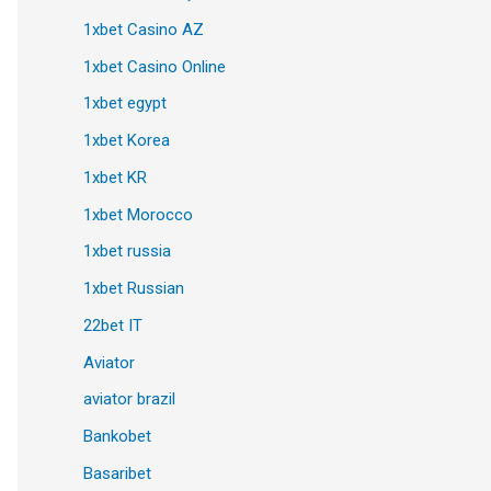
1xbet Casino AZ
1xbet Casino Online
1xbet egypt
1xbet Korea
1xbet KR
1xbet Morocco
1xbet russia
1xbet Russian
22bet IT
Aviator
aviator brazil
Bankobet
Basaribet