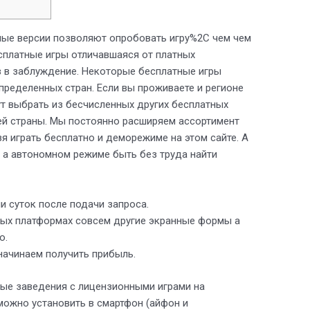
ные версии позволяют опробовать игру%2C чем чем
есплатные игры отличавшаяся от платных
в в заблуждение. Некоторые бесплатные игры
пределенных стран. Если вы проживаете и регионе
т выбрать из бесчисленных других бесплатных
ей страны. Мы постоянно расширяем ассортимент
я играть бесплатно и деморежиме на этом сайте. А
 а автономном режиме быть без труда найти
и суток после подачи запроса.
ых платформах совсем другие экранные формы а
ю.
начинаем получить прибыль.
ые заведения с лицензионными играми на
можно установить в смартфон (айфон и