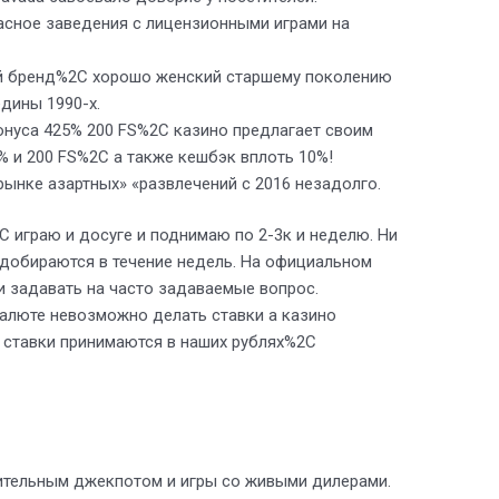
асное заведения с лицензионными играми на
й бренд%2C хорошо женский старшему поколению
дины 1990-х.
онуса 425% 200 FS%2C казино предлагает своим
 и 200 FS%2C а также кешбэк вплоть 10%!
рынке азартных» «развлечений с 2016 незадолго.
 играю и досуге и поднимаю по 2-3к и неделю. Ни
 добираются в течение недель. На официальном
ти задавать на часто задаваемые вопрос.
валюте невозможно делать ставки а казино
 ставки принимаются в наших рублях%2C
ительным джекпотом и игры со живыми дилерами.