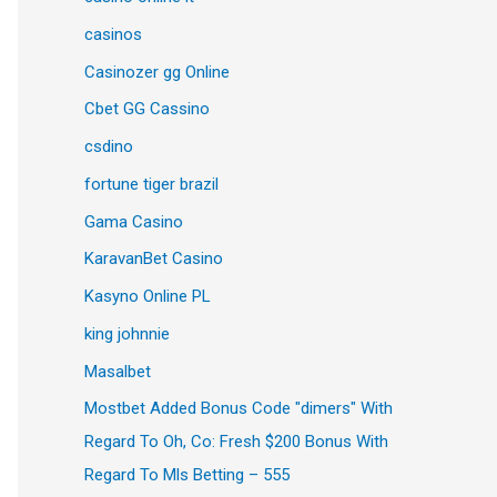
casinos
Casinozer gg Online
Cbet GG Cassino
csdino
fortune tiger brazil
Gama Casino
KaravanBet Casino
Kasyno Online PL
king johnnie
Masalbet
Mostbet Added Bonus Code "dimers" With
Regard To Oh, Co: Fresh $200 Bonus With
Regard To Mls Betting – 555