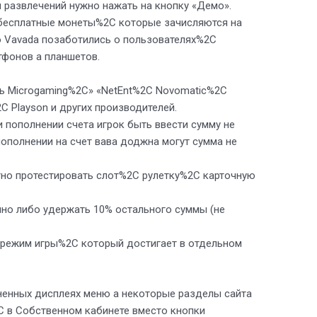
 развлечений нужно нажать на кнопку «Демо».
 бесплатные монеты%2C которые зачисляются на
о Vavada позаботились о пользователях%2C
тфонов а планшетов.
ь Microgaming%2C» «NetEnt%2C Novomatic%2C
2C Playson и других производителей.
пополнении счета игрок быть ввести сумму не
пополнении на счет вава доджна могут сумма не
тно протестировать слот%2C рулетку%2C карточную
ино либо удержать 10% остального суммы (не
 режим игры%2C который достигает в отдельном
ненных дисплеях меню а некоторые разделы сайта
 в Собственном кабинете вместо кнопки