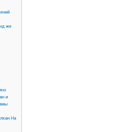
жений
ид же
ино
ан и
ламы
улкан На