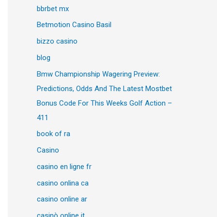
bbrbet mx
Betmotion Casino Basil
bizzo casino
blog
Bmw Championship Wagering Preview:
Predictions, Odds And The Latest Mostbet
Bonus Code For This Weeks Golf Action –
411
book of ra
Casino
casino en ligne fr
casino onlina ca
casino online ar
casinò online it