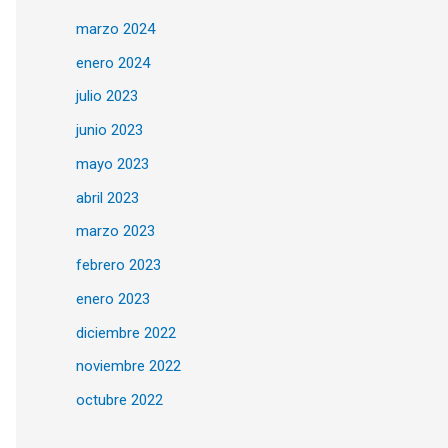
marzo 2024
enero 2024
julio 2023
junio 2023
mayo 2023
abril 2023
marzo 2023
febrero 2023
enero 2023
diciembre 2022
noviembre 2022
octubre 2022