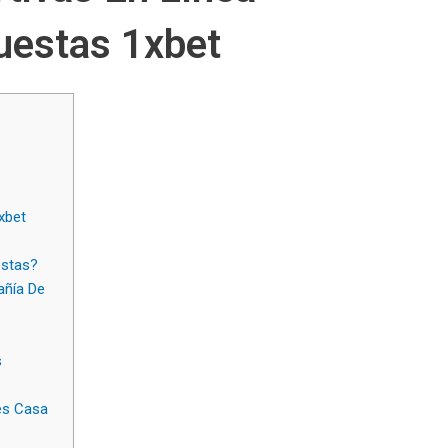
uestas 1xbet
xbet
estas?
añía De
s
es Casa