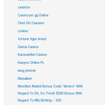
casinos
Casinozer gg Online
Cbet GG Cassino
csdino
fortune tiger brazil
Gama Casino
KaravanBet Casino
Kasyno Online PL
king johnnie
Masalbet
Mostbet Added Bonus Code "dimers" With
Regard To Oh, Co: Fresh $200 Bonus With
Regard To Mls Betting – 555