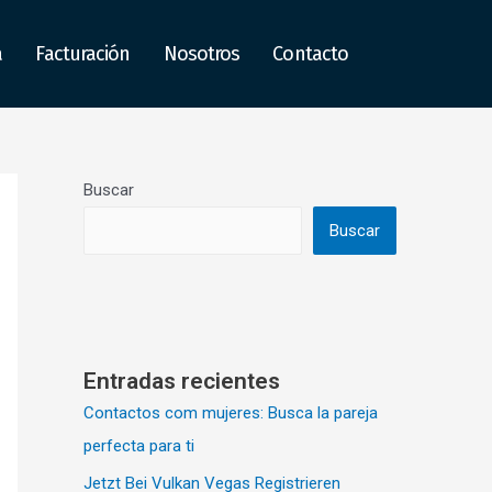
a
Facturación
Nosotros
Contacto
Buscar
Buscar
Entradas recientes
Contactos com mujeres: Busca la pareja
perfecta para ti
Jetzt Bei Vulkan Vegas Registrieren