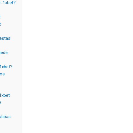
n 1xbet?
t
e
estas
uede
1xbet?
vos
1xbet
e
sticas