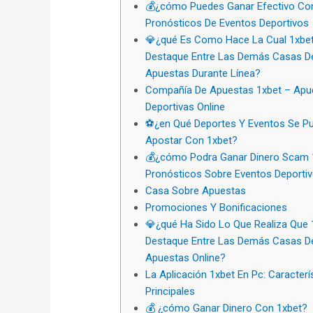
💰¿cómo Puedes Ganar Efectivo Co
Pronósticos De Eventos Deportivos
💎¿qué Es Como Hace La Cual 1xbe
Destaque Entre Las Demás Casas D
Apuestas Durante Línea?
Compañía De Apuestas 1xbet – Apu
Deportivas Online
⚽¿en Qué Deportes Y Eventos Se P
Apostar Con 1xbet?
💰¿cómo Podra Ganar Dinero Scam 
Pronósticos Sobre Eventos Deporti
Casa Sobre Apuestas
Promociones Y Bonificaciones
💎¿qué Ha Sido Lo Que Realiza Que 
Destaque Entre Las Demás Casas D
Apuestas Online?
La Aplicación 1xbet En Pc: Caracterí
Principales
💰 ¿cómo Ganar Dinero Con 1xbet?