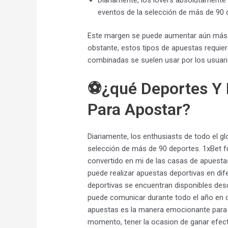
eventos de la selección de más de 90 
Este margen se puede aumentar aún más 
obstante, estos tipos de apuestas requier
combinadas se suelen usar por los usuar
⚽¿qué Deportes Y 
Para Apostar?
Diariamente, los enthusiasts de todo el 
selección de más de 90 deportes. 1xBet f
convertido en mi de las casas de apuesta
puede realizar apuestas deportivas en dif
deportivas se encuentran disponibles des
puede comunicar durante todo el año en d
apuestas es la manera emocionante para pr
momento, tener la ocasion de ganar efect