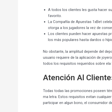
A todos los clientes les gusta hacer s
favorito.
La Compañía de Apuestas 1xBet celebra
otorga a los jugadores la vez de conse
Los clientes pueden hacer apuestas p
los más populares hasta dardos o hípi
No obstante, la amplitud depende del depor
usuario requiere de la aplicación de joyer
todos los requisitos requeridos sobre ela
Atención Al Cliente
Todas todas las promociones poseen térm
ma letra. Estos requisitos evitan cualquier
participar en algun bono, el consumidor d