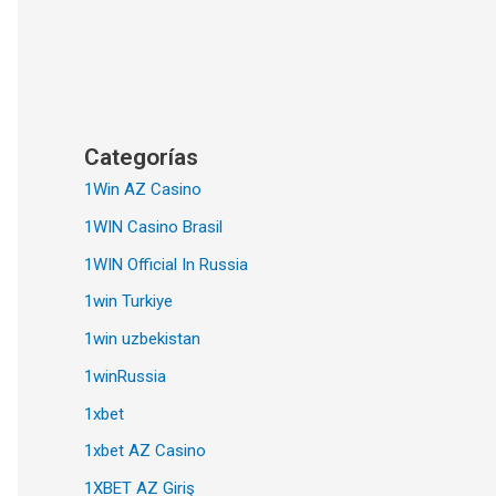
Categorías
1Win AZ Casino
1WIN Casino Brasil
1WIN Official In Russia
1win Turkiye
1win uzbekistan
1winRussia
1xbet
1xbet AZ Casino
1XBET AZ Giriş