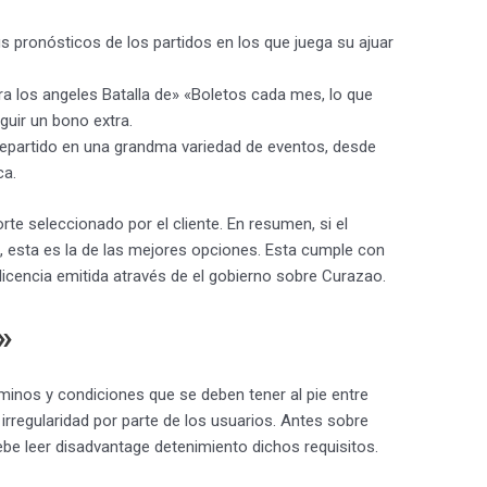
us pronósticos de los partidos en los que juega su ajuar
 los angeles Batalla de» «Boletos cada mes, lo que
guir un bono extra.
repartido en una grandma variedad de eventos, desde
ca.
te seleccionado por el cliente. En resumen, si el
o, esta es la de las mejores opciones. Esta cumple con
 licencia emitida através de el gobierno sobre Curazao.
»
inos y condiciones que se deben tener al pie entre
 irregularidad por parte de los usuarios. Antes sobre
ebe leer disadvantage detenimiento dichos requisitos.