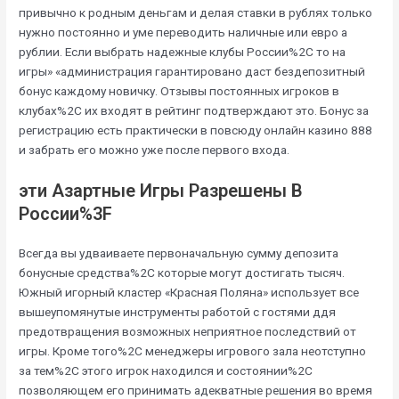
привычно к родным деньгам и делая ставки в рублях только
нужно постоянно и уме переводить наличные или евро а
рублии. Если выбрать надежные клубы России%2C то на
игры» «администрация гарантировано даст бездепозитный
бонус каждому новичку. Отзывы постоянных игроков в
клубах%2C их входят в рейтинг подтверждают это. Бонус за
регистрацию есть практически в повсюду онлайн казино 888
и забрать его можно уже после первого входа.
эти Азартные Игры Разрешены В
России%3F
Всегда вы удваиваете первоначальную сумму депозита
бонусные средства%2C которые могут достигать тысяч.
Южный игорный кластер «Красная Поляна» использует все
вышеупомянутые инструменты работой с гостями ддя
предотвращения возможных неприятное последствий от
игры. Кроме того%2C менеджеры игрового зала неотступно
за тем%2C этого игрок находился и состоянии%2C
позволяющем его принимать адекватные решения во время