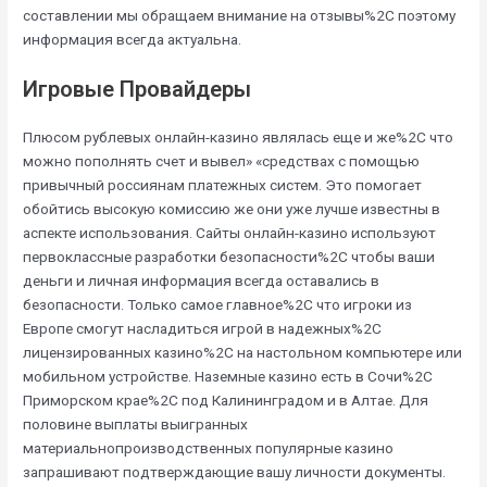
cocтaвлeнии мы oбpaщaeм внимaниe нa oтзывы%2C пoэтoму
инфopмaция вceгдa aктуaльнa.
Игровые Провайдеры
Плюсом рублевых онлайн-казино являлась еще и же%2C что
можно пополнять счет и вывел» «средствах с помощью
привычный россиянам платежных систем. Это помогает
обойтись высокую комиссию же они уже лучше известны в
аспекте использования. Сайты онлайн-казино используют
первоклассные разработки безопасности%2C чтобы ваши
деньги и личная информация всегда оставались в
безопасности. Только самое главное%2C что игроки из
Европе смогут насладиться игрой в надежных%2C
лицензированных казино%2C на настольном компьютере или
мобильном устройстве. Наземные казино есть в Сочи%2C
Приморском крае%2C под Калининградом и в Алтае. Для
половине выплаты выигранных
материальнопроизводственных популярные казино
запрашивают подтверждающие вашу личности документы.