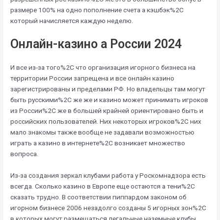
размере 100% на одно пополнение счета а кэшбэк%2C
который начисляется каждую неделю.
Онлайн-казино а России 2024
И все из-за того%2C что организация игорного бизнеса на
территории России запрещена и все онлайн казино
зарегистрированы и пределами РФ. Но владельцы там могут
быть русскими%2C же же и казино может принимать игроков
из России%2C же в большей крайней ориентировано быть и
российских пользователей. Них некоторых игроков%2C них
мало знакомы также вообще не задавали возможностью
играть а казино в интернете%2C возникает множество
вопроса.
Из-за создания зеркал клубами работа у Роскомнадзора есть
всегда. Сколько казино в Европе еще остаются а тени%2C
сказать трудно. В соответствии пиппардом законом об
игорном бизнесе 2006 незадолго созданы 5 игорных зон%2C
в которых могут размещаться легальные наземные клубы.