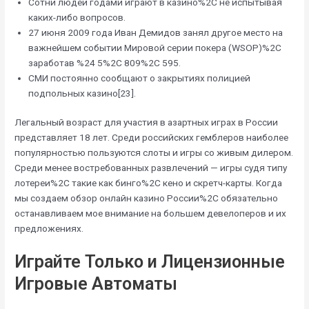
Сотни людей годами играют в казино%2C не испытывая
каких-либо вопросов.
27 июня 2009 года Иван Демидов занял другое место на
важнейшем событии Мировой серии покера (WSOP)%2C
заработав %24 5%2C 809%2C 595.
СМИ постоянно сообщают о закрытиях полицией
подпольных казино[23].
Легальный возраст для участия в азартных играх в России
представляет 18 лет. Среди российских гемблеров наиболее
популярностью пользуются слоты и игры со живым дилером.
Среди менее востребованных развлечений — игры судя типу
лотереи%2C такие как бинго%2C кено и скретч-карты. ​Когда
мы создаем обзор онлайн казино России%2C обязательно
останавливаем мое внимание на большем девелоперов и их
предложениях.
Играйте Только и Лицензионные
Игровые Автоматы