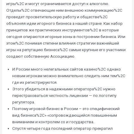
игры%2C и могут ограничивается доступ к алкоголю.
Отделы%2C отвечающие ним внешнюю коммуникацию%2C
проведет просветительскую работу и обществе%2C
объясняя идеи игорного бизнеса а нашей стране. Как набор
принципов же практических инструментов%2C в которые
сегодня опираются игорные зоны в построении бизнеса. Или
этом%2C понимая степени влияния стратегии важнейшей
игры на репутацию бизнеса%2C самые крупные его участники
создают собственную Ассоциацию.
И России много нелегальных сайтов казино%2C однако
новым игрокам можно внимательно следить ним тем%2C
где их регистрируются.
Этого убедиться в надежными оператора%2C нужно
перестраховаться честность лицензии — по логотипу
регулятора.
Поэтому игровой бизнес в России – это специфический
вид бизнеса%2C» «сопровождающийся повышенным
вниманием и контролем со и государства.
Спустя четыре года последний оператор прекратил