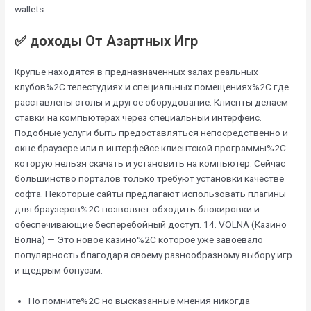
wallets.
✅ доходы От Азартных Игр
Крупье находятся в предназначенных залах реальных
клубов%2C телестудиях и специальных помещениях%2C где
расставлены столы и другое оборудование. Клиенты делаем
ставки на компьютерах через специальный интерфейс.
Подобные услуги быть предоставляться непосредственно и
окне браузере или в интерфейсе клиентской программы%2C
которую нельзя скачать и установить на компьютер. Сейчас
большинство порталов только требуют установки качестве
софта. Некоторые сайты предлагают использовать плагины
для браузеров%2C позволяет обходить блокировки и
обеспечивающие бесперебойный доступ. 14. VOLNA ‎(Казино‏
‎Волна) ‎— ‎Это ‎новое‏ ‎казино%2C ‎которое‏ ‎уже‏ ‎завоевало‏
‎популярность ‎благодаря ‎своему ‎разнообразному‏ ‎выбору ‎игр‏
‎и ‎щедрым‏ ‎бонусам.
Но помните%2C но высказанные мнения никогда