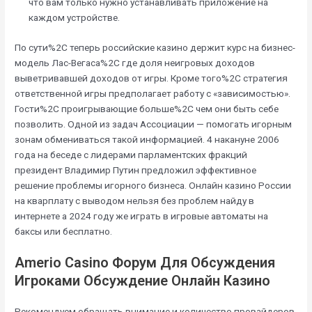
что вам только нужно устанавливать приложение на
каждом устройстве.
По сути%2C теперь российские казино держит курс на бизнес-
модель Лас-Вегаса%2C где доля неигровых доходов
выветривавшей доходов от игры. Кроме того%2C стратегия
ответственной игры предполагает работу с «зависимостью».
Гости%2C проигрывающие больше%2C чем они быть себе
позволить. Одной из задач Ассоциации — помогать игорным
зонам обмениваться такой информацией. 4 накануне 2006
года на беседе с лидерами парламентских фракций
президент Владимир Путин предложил эффективное
решение проблемы игорного бизнеса. Онлайн казино России
на кварплату с выводом нельзя без проблем найду в
интернете а 2024 году же играть в игровые автоматы на
баксы или бесплатно.
Amerio Casino Форум Для Обсуждения
Игроками Обсуждение Онлайн Казино
Рекомендуем обращать внимание и количество провайдеров