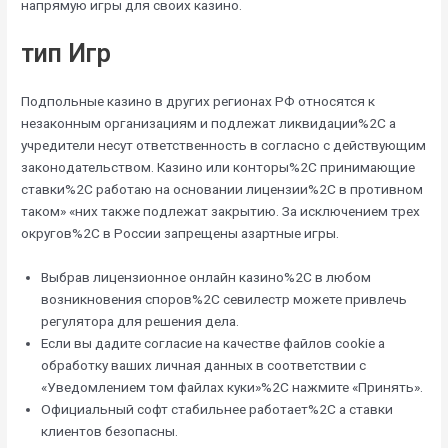
напрямую игры для своих казино.
тип Игр
Подпольные казино в других регионах РФ относятся к
незаконным организациям и подлежат ликвидации%2C а
учредители несут ответственность в согласно с действующим
законодательством. Казино или конторы%2C принимающие
ставки%2C работаю на основании лицензии%2C в противном
таком» «них также подлежат закрытию. За исключением трех
округов%2C в России запрещены азартные игры.
Выбрав лицензионное онлайн казино%2C в любом
возникновения споров%2C севилестр можете привлечь
регулятора для решения дела.
Если вы дадите согласие на качестве файлов cookie а
обработку ваших личная данных в соответствии с
«Уведомлением том файлах куки»%2C нажмите «Принять».
Официальный софт стабильнее работает%2C а ставки
клиентов безопасны.