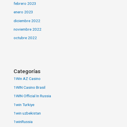
febrero 2023
enero 2023
diciembre 2022
noviembre 2022
octubre 2022
Categorías
1Win AZ Casino
1WIN Casino Brasil
1WIN Official In Russia
1win Turkiye
1win uzbekistan
1winRussia