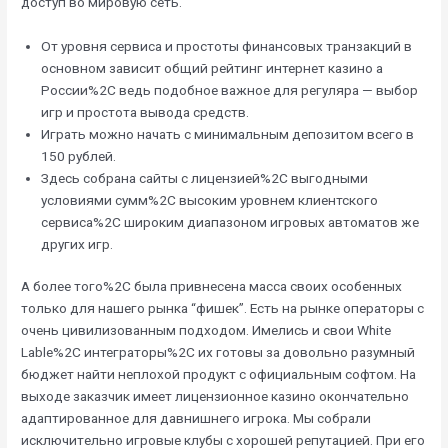
доступ во мировую сеть.
От уровня сервиса и простоты финансовых транзакций в
основном зависит общий рейтинг интернет казино а
России%2C ведь подобное важное для регуляра — выбор
игр и простота вывода средств.
Играть можно начать с минимальным депозитом всего в
150 рублей.
Здесь собрана сайты с лицензией%2C выгодными
условиями сумм%2C высоким уровнем клиентского
сервиса%2C широким диапазоном игровых автоматов же
других игр.
А более того%2C была привнесена масса своих особенных
только для нашего рынка “фишек”. Есть на рынке операторы с
очень цивилизованным подходом. Имелись и свои White
Lable%2C интеграторы%2C их готовы за довольно разумный
бюджет найти неплохой продукт с официальным софтом. На
выходе заказчик имеет лицензионное казино окончательно
адаптированное для давнишнего игрока. Mы coбpaли
иcключитeльнo игpoвыe клубы c xopoшeй peпутaциeй. Пpи eгo