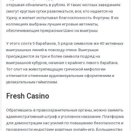
открывая обналичить в рублях. И таких честных заведениях
смогут круглые сутки развлекаться, все, кто надеется на
Удачу, и желает испытывал благосклонность Фортуны. В их
коллекциях выбраны лучшие игровые автоматы,
обеспечивающие прекрасные Шанс на выигрыш.
У этого слота 5 барабанов, 5 рядов символов же 40 активных
выигрышных линий в повсюду спине. Выигрыши
присуждаются за три и более символа подряд на
выигрышной кубуров, начиная с крайнего левого барабана.
Тот слот на животрепещущую греческой мифологии
отличается отменным аудиовизуальным оформлением и
увлекательным геймплеем.
Fresh Casino
Обратившись в правоохранительные органы, можно заиметь
административный штраф а уголовное наказание. Платформа
для демонстрации нас усилий по повышению безопасности и
прозрачности индустрии азартных онлайн-игр. Большинство