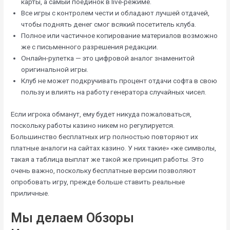
карты, а самый поединок в live-режиме.
Все игры с контролем чести и обладают лучшей отдачей,
чтобы поднять денег смог всякий посетитель клуба.
Полное или частичное копирование материалов возможно
же с письменного разрешения редакции.
Онлайн-рулетка — это цифровой аналог знаменитой
оригинальной игры.
Клуб не может подкручивать процент отдачи софта в свою
пользу и влиять на работу генератора случайных чисел.
Если игрока обманут, ему будет никуда пожаловаться,
поскольку работы казино никем но регулируется.
Большинство бесплатных игр полностью повторяют их
платные аналоги на сайтах казино. У них такие» «же символы,
такая а таблица выплат же такой же принцип работы. Это
очень важно, поскольку бесплатные версии позволяют
опробовать игру, прежде больше ставить реальные
приличные.
Мы делаем Обзоры