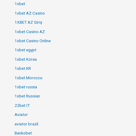
1xbet
1xbet AZ Casino
1XBET AZ Giriş
1xbet Casino AZ
1xbet Casino Online
1xbet egypt
1xbet Korea
1xbet KR
1xbet Morocco
1xbet russia
1xbet Russian
22bet IT
Aviator
aviator brazil
Bankobet