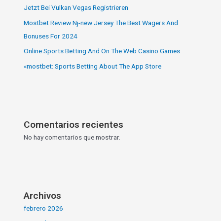
Jetzt Bei Vulkan Vegas Registrieren
Mostbet Review Nj-new Jersey The Best Wagers And
Bonuses For 2024
Online Sports Betting And On The Web Casino Games
«‎mostbet: Sports Betting About The App Store
Comentarios recientes
No hay comentarios que mostrar.
Archivos
febrero 2026