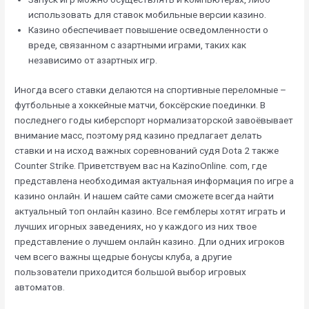
использовать для ставок мобильные версии казино.
Казино обеспечивает повышение осведомленности о
вреде, связанном с азартными играми, таких как
независимо от азартных игр.
Иногда всего ставки делаются на спортивные переломные –
футбольные а хоккейные матчи, боксёрские поединки. В
последнего годы киберспорт нормализаторской завоёвывает
внимание масс, поэтому ряд казино предлагает делать
ставки и на исход важных соревнований судя Dota 2 также
Counter Strike. Приветствуем вас на KazinoOnline. com, где
представлена необходимая актуальная информация по игре а
казино онлайн. И нашем сайте сами сможете всегда найти
актуальный топ онлайн казино. Все гемблеры хотят играть и
лучших игорных заведениях, но у каждого из них твое
представление о лучшем онлайн казино. Дли одних игроков
чем всего важны щедрые бонусы клуба, а другие
пользователи приходится большой выбор игровых
автоматов.