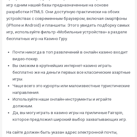
игр одним нашей базы предназначенные на основе
разработки HTML5. Они доступную практически на обоих
устройствах с современным браузером, включая смартфоны
(iPhone и Android) и планшеты. Этого увидеть подборку самых
игр, используйте фильтр «Мобильные устройства» а разделе
бесплатных игр на Казино Гуру.
Почти никогда в топ развлечений в онлайн казино входит
видео-покер.
Вы сможем в крупнейших интернет-казино играть
бесплатно же на деньги первых все классические азартные
игры.
Чаще всего это курорты или малоизвестные туристические
направления.
Используйте наши онлайн-инструменты и играйте
должным.
Да, вы могу играть в казино игры на приличные Fairspin,
которое предложил широкий выбор захватывающих игр.
На сайте должен быть указан адрес электронной почты,