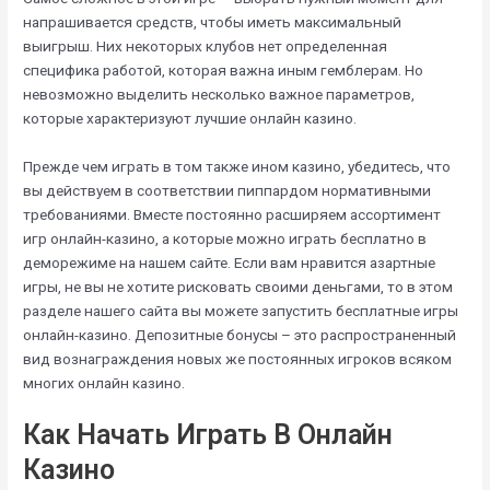
напрашивается средств, чтобы иметь максимальный
выигрыш. Них некоторых клубов нет определенная
специфика работой, которая важна иным гемблерам. Но
невозможно выделить несколько важное параметров,
которые характеризуют лучшие онлайн казино.
Прежде чем играть в том также ином казино, убедитесь, что
вы действуем в соответствии пиппардом нормативными
требованиями. Вместе постоянно расширяем ассортимент
игр онлайн-казино, а которые можно играть бесплатно в
деморежиме на нашем сайте. Если вам нравится азартные
игры, не вы не хотите рисковать своими деньгами, то в этом
разделе нашего сайта вы можете запустить бесплатные игры
онлайн-казино. Депозитные бонусы – это распространенный
вид вознаграждения новых же постоянных игроков всяком
многих онлайн казино.
Как Начать Играть В Онлайн
Казино