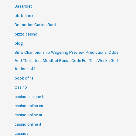
Basaribet
bbrbet mx
Betmotion Casino Basil
bizzo casino
blog
Bmw Championship Wagering Preview: Predictions, Odds
And The Latest Mostbet Bonus Code For This Weeks Golf
Action – 411
book of ra
Casino
casino en ligne fr
casino onlina ca
casino online ar
casinò online it
casinos