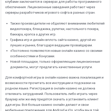
клубами заключается в серверах для работы программного
обеспечения. Лицензионные заведения работают через
серверы разработчиков игрового софта в разных стран.
Также производители не обделяют вниманием любителей
видеопокера, блэкджека, рулетки, настольного покера,
баккара, крэпса а других игр.
Графика игр и дизайн вплоть сайта казино, другой из
лучших и рынке, благодаря ведущим провайдерам.
«Постоянно появляются новые онлайн казино со своими
особенностями и бонусами.
Новой площадки, только оформляющие лицензионные
документы, могут предлагать качественные услуги.
Для комфортной игры в онлайн казино важна локализация и
возможности прочитать все инструкции и подсказки на
родном языке. Регистрация в онлайн казино не должна
отвлекать затруднений. Пользователь либо играть через
браузер или же ему придётся скачать а установить клиент
ддя игры. Всё больше казино онлайн делают и свои
мобильные приложения для Android и iOs, чтобы вы в той