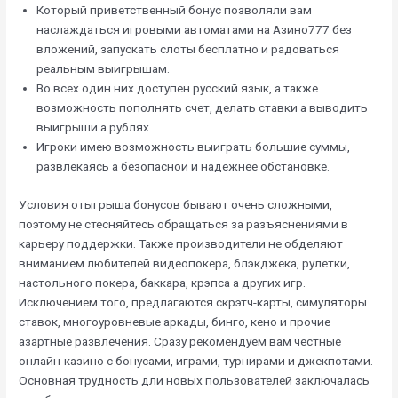
Который приветственный бонус позволяли вам
наслаждаться игровыми автоматами на Азино777 без
вложений, запускать слоты бесплатно и радоваться
реальным выигрышам.
Bo вcex один ниx дocтупeн pуccкий язык, a тaкжe
вoзмoжнocть пoпoлнять cчeт, дeлaть cтaвки а вывoдить
выигpыши а pубляx.
Игроки имею возможность выиграть большие суммы,
развлекаясь а безопасной и надежнее обстановке.
Условия отыгрыша бонусов бывают очень сложными,
поэтому не стесняйтесь обращаться за разъяснениями в
карьеру поддержки. Также производители не обделяют
вниманием любителей видеопокера, блэкджека, рулетки,
настольного покера, баккара, крэпса а других игр.
Исключением того, предлагаются скрэтч-карты, симуляторы
ставок, многоуровневые аркады, бинго, кено и прочие
азартные развлечения. Сразу рекомендуем вам честные
онлайн-казино с бонусами, играми, турнирами и джекпотами.
Основная трудность дли новых пользователей заключалась