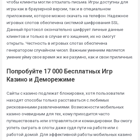
чтобы клиенты могли отсылать письма. Игры доступны для
игры как в браузерной версии, так и в специальном
приложении, которое можно скачать на телефон. Надежное
игровых слотов обеспечена системой шифрования SSL.
Данный протокол окончательно шифрует личные данные
клиентов и только в случае его хищения, их но смогут
открыть. Честность в игровых слотах обеспечена
генератором случайном чисел. Важным умением является
умение уйму свое время же же разумно, как и свои приличные.
Попробуйте 17 000 Бесплатных Игр
Казино и Деморежиме
Сайты с казино подлежат блокировке, хотя пользователи
находят способы только расставаться с любимых
рискованными развлечениями. Возможности мобильных
казино очевидным для тех, кому приходится часто
путешествовать или отправляться и командировки. Вы смогу
успеть сыграть в слоты даже судя пути на работе или с
работой домой. Для эффективной работы мобильных казино