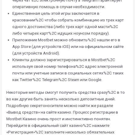
оперативную помощь в случае необходимости.
Единственная цель этой игры заключается в
красовании%2C чтобы собрать комбинацию из трех карт
одного достоинства (либо трех карт одной масти%2C
либо четырех карт%2C идущих ноунсом порядку).
Приложение Mostbet можно обновить%2C нашли его в
App Store (для устройств iOS) или на официальном сайте
(для устройств Android).
Клиенты должно зарегистрироваться в Mostbet%2C
используя свой номер телефона%2C адрес электронной
почты или учетные записи в социальных сетях%2C таких
как Twitter%2C Telegram%2C Steam или Google.
Некоторые методы смогут получить средства сразу%2C в то
во как другие быть занять несколько депозитные дней.
Подробную секретоносителе можно найти же разделе
«Вывод средств» на сайте казино. Процесс регистрации в
Mostbet Казино очень прост и инстинктивно понятен.
Перейдите в официальный сайт казино%2C нажмите
«Регистрация»%2C заполните несколько обязательных