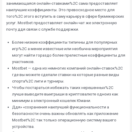
занимающаяся онлайн-ставками%2C сама предоставляет
наилучшие коэффициенты. Это превосходное место для
того%2C этого вступить в саму карьеру в сфере букмекерских
услуг. Mostbet предоставляет онлайн-чат же электронную
почту ддя связи с службе поддержки.
Более низкие коэффициенты типичны для популярных
игр%2C а менее известные или необычна мероприятия
могут найти гораздо более прелестные коэффициенты для
участников.
Mostbet — одна из немногих компаний онлайн-ставок%2C
где вы можете сделали ставки на которые разные виды
спорта%2C лиги и турниры.
Чтобы постараться избежать таких нерешенных%2C
лучше выводите выигрыши в криптовалюте одноиз как
минимум а электронный кошелек Юмани.
Ддя» «сохранения наилучшей функциональности а
безопасности очень важны обновлять как приложение
Mostbet%2C так только операционную систему вашего
устройства.