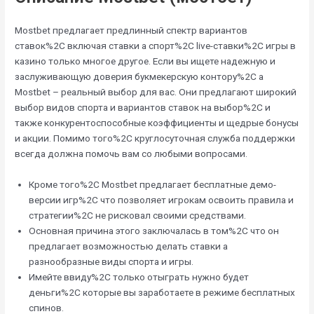
Mostbet предлагает предлинный спектр вариантов
ставок%2C включая ставки а спорт%2C live-ставки%2C игры в
казино только многое другое. Если вы ищете надежную и
заслуживающую доверия букмекерскую контору%2C а
Mostbet – реальный выбор для вас. Они предлагают широкий
выбор видов спорта и вариантов ставок на выбор%2C и
также конкурентоспособные коэффициенты и щедрые бонусы
и акции. Помимо того%2C круглосуточная служба поддержки
всегда должна помочь вам со любыми вопросами.
Кроме того%2C Mostbet предлагает бесплатные демо-
версии игр%2C что позволяет игрокам освоить правила и
стратегии%2C не рисковал своими средствами.
Основная причина этого заключалась в том%2C что он
предлагает возможностью делать ставки а
разнообразные виды спорта и игры.
Имейте ввиду%2C только отыграть нужно будет
деньги%2C которые вы заработаете в режиме бесплатных
спинов.