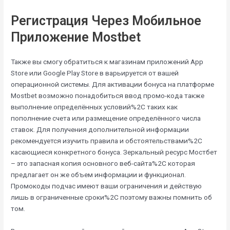
Регистрация Через Мобильное
Приложение Mostbet
Также вы смогу обратиться к магазинам приложений App
Store или Google Play Store в варьируется от вашей
операционной системы. Для активации бонуса на платформе
Mostbet возможно понадобиться ввод промо-кода также
выполнение определённых условий%2C таких как
пополнение счета или размещение определённого числа
ставок. Для получения дополнительной информации
рекомендуется изучить правила и обстоятельствами%2C
касающиеся конкретного бонуса. Зеркальный ресурс Мостбет
– это запасная копия основного веб-сайта%2C которая
предлагает он же объем информации и функционал.
Промокоды подчас имеют ваши ограничения и действую
лишь в ограниченные сроки%2C поэтому важны помнить об
том.