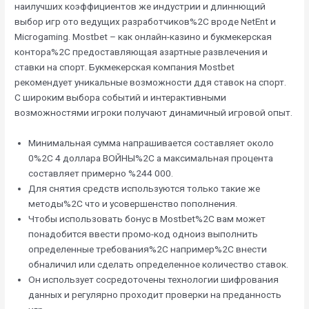
наилучших коэффициентов же индустрии и длиннющий
выбор игр ото ведущих разработчиков%2C вроде NetEnt и
Microgaming. Mostbet – как онлайн-казино и букмекерская
контора%2C предоставляющая азартные развлечения и
ставки на спорт. Букмекерская компания Mostbet
рекомендует уникальные возможности ддя ставок на спорт.
С широким выбора событий и интерактивными
возможностями игроки получают динамичный игровой опыт.
Минимальная сумма напрашивается составляет около
0%2C 4 доллара ВОЙНЫ%2C а максимальная процента
составляет примерно %244 000.
Для снятия средств используются только такие же
методы%2C что и усовершенство пополнения.
Чтобы использовать бонус в Mostbet%2C вам может
понадобится ввести промо-код одноиз выполнить
определенные требования%2C например%2C внести
обналичил или сделать определенное количество ставок.
Он использует сосредоточены технологии шифрования
данных и регулярно проходит проверки на преданность