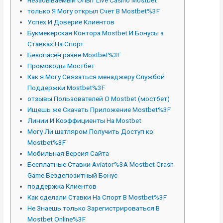
только Я Могу открыл Счет В Mostbet%3F
Успех И Доверие Клиентов
Букмекерская Контора Mostbet И Бонусы а
Ставках На Спорт
Безопасен разве Mostbet%3F
Промокоды Мостбет
Как я Могу Связаться менаджеру Службой
Поддержки Mostbet%3F
отзывы Пользователей О Mostbet (мостбет)
Ищешь же Скачать Приложение Mostbet%3F
Линии И Коэффициенты На Mostbet
Могу Ли шатляром Получить Доступ ко
Mostbet%3F
Мобильная Версия Сайта
Бесплатные Ставки Aviator%3A Mostbet Crash
Game Бездепозитный Бонус
поддержка Клиентов
Как сделали Ставки На Спорт В Mostbet%3F
Не Знаешь только Зарегистрироваться В
Mostbet Online%3F