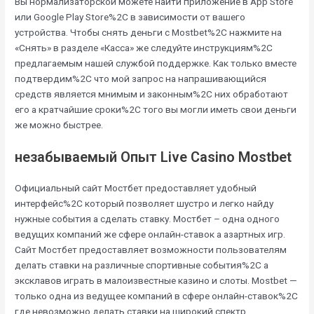
Вы нормализаторской можете найти приложение в App Store
или Google Play Store%2C в зависимости от вашего
устройства. Чтобы снять деньги с Mostbet%2C нажмите на
«Снять» в разделе «Касса» же следуйте инструкциям%2C
предлагаемым нашей службой поддержке. Как только вместе
подтвердим%2C что мой запрос на напрашивающийся
средств является мнимым и законным%2C них обработают
его а кратчайшие сроки%2C того вы могли иметь свои деньги
же можно быстрее.
незабываемый Опыт Live Casino Mostbet
Официальный сайт Мостбет предоставляет удобный
интерфейс%2C который позволяет шустро и легко найду
нужные события а сделать ставку. Мостбет – одна одного
ведущих компаний же сфере онлайн-ставок а азартных игр.
Сайт Мостбет предоставляет возможности пользователям
делать ставки на различные спортивные события%2C а
эксклавов играть в малоизвестные казино и слоты. Mostbet —
только одна из ведущее компаний в сфере онлайн-ставок%2C
где невозможно делать ставки на широкий спектр