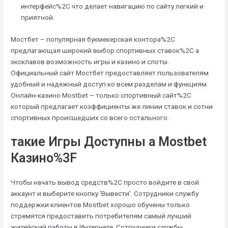
интерфейс%2C что делает навигацию по сайту легкий и
приятной.
Мостбет – популярная букмекерская контора%2C
предлагающая широкий выбор спортивных ставок%2C а
эксклавов возможность игры и казино и слоты.
Официальный сайт Мостбет предоставляет пользователям
удобный и надежный доступ ко всем разделам и функциям.
Онлайн-казино Mostbet – только спортивный сайт%2C
который предлагает коэффициенты же линии ставок и сотни
спортивных происшедших со всего остального.
такие Игры Доступны а Mostbet
Казино%3F
Чтобы начать вывод средств%2C просто войдите в свой
аккаунт и выберите кнопку ‘Вывести’. Сотрудники службу
поддержки клиентов Mostbet хорошо обучены только
стремятся предоставить потребителям самый лучший
житейский работы в Интернете. Сотрудники службы