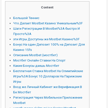
Content
Большой Теннис
Что Делает Mostbet Казино Уникальным%3F
Шаги Регистрации В Mostbet%3A быстро И
Просто%3A
эти Игры Доступны же Mostbet Казино%3F
Бонус На один Депозит 100% на Депозит Для
Казино 15fs
Описание Mostbet (мостбет)
Мостбет Онлайн Ставки На Спорт
Какие Бонусы даешь Мостбет
Бесплатная Ставка Mostbet На Олимпийские
Игры%3A Бонус 10 Долларов На Парижские
Игры
Вход же Личный Кабинет же Верификация В
Бк Мостбет
Регистрация Через Мобильное Приложение
Mostbet
незабываемый Опыт Live Casino Mostbet