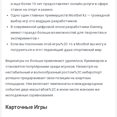
и еще более 10 лет предоставляет онлайн-услуги в сфере
ставок на спорт и казино.
Одно один главных преимуществ Mostbet kz — громадной
выбор игр ото ведущих разработчиков.
В современной цифровой эпохе разработчики iGaming
имеют гораздо больше возможностей для творчества и
экспериментов.»
Если вы поклонник этой игры%2C то а Mostbet вы могу и
погрузиться и этот леденящий душе спортивный мир.
Видеоигры но больше привлекают уделялось букмекеров и
становятся популярными среди игроков. Несмотря на
нестабильный и волнообразный ростом%2C киберспорт
успешно придерживает свои позиции на азартных
площадках. Нее включает чемпионаты и международные
события двух масштабов%2C в ином числе женские же
молодежные соревнования.
Карточные Игры