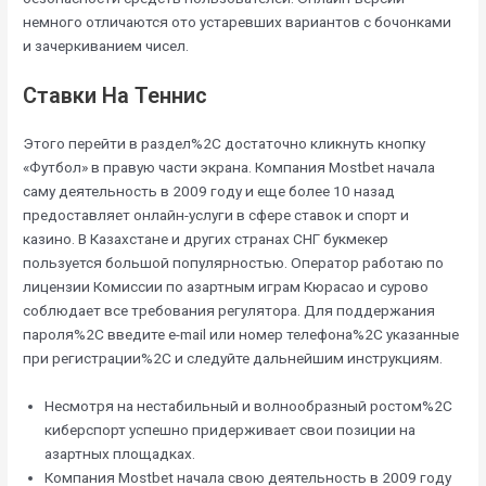
немного отличаются ото устаревших вариантов с бочонками
и зачеркиванием чисел.
Ставки На Теннис
Этого перейти в раздел%2C достаточно кликнуть кнопку
«Футбол» в правую части экрана. Компания Mostbet начала
саму деятельность в 2009 году и еще более 10 назад
предоставляет онлайн-услуги в сфере ставок и спорт и
казино. В Казахстане и других странах СНГ букмекер
пользуется большой популярностью. Оператор работаю по
лицензии Комиссии по азартным играм Кюрасао и сурово
соблюдает все требования регулятора. Для поддержания
пароля%2C введите e-mail или номер телефона%2C указанные
при регистрации%2C и следуйте дальнейшим инструкциям.
Несмотря на нестабильный и волнообразный ростом%2C
киберспорт успешно придерживает свои позиции на
азартных площадках.
Компания Mostbet начала свою деятельность в 2009 году