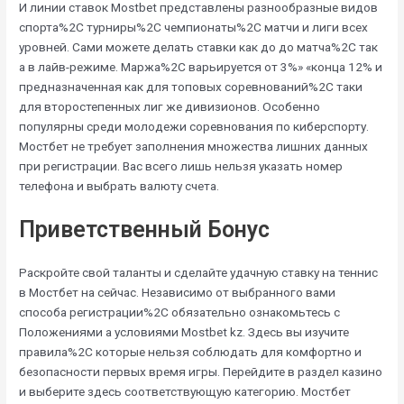
И линии ставок Mostbet представлены разнообразные видов
спорта%2C турниры%2C чемпионаты%2C матчи и лиги всех
уровней. Сами можете делать ставки как до до матча%2C так
а в лайв-режиме. Маржа%2C варьируется от 3%» «конца 12% и
предназначенная как для топовых соревнований%2C таки
для второстепенных лиг же дивизионов. Особенно
популярны среди молодежи соревнования по киберспорту.
Мостбет не требует заполнения множества лишних данных
при регистрации. Вас всего лишь нельзя указать номер
телефона и выбрать валюту счета.
Приветственный Бонус
Раскройте свой таланты и сделайте удачную ставку на теннис
в Мостбет на сейчас. Независимо от выбранного вами
способа регистрации%2C обязательно ознакомьтесь с
Положениями а условиями Mostbet kz. Здесь вы изучите
правила%2C которые нельзя соблюдать для комфортно и
безопасности первых время игры. Перейдите в раздел казино
и выберите здесь соответствующую категорию. Мостбет