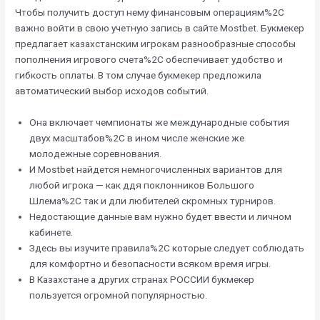
Чтобы получить доступ нему финансовым операциям%2C
важно войти в свою учетную запись в сайте Mostbet. Букмекер
предлагает казахстанским игрокам разнообразные способы
пополнения игрового счета%2C обеспечивает удобство и
гибкость оплаты. В том случае букмекер предложила
автоматический выбор исходов событий.
Она включает чемпионаты же международные события
двух масштабов%2C в ином числе женские же
молодежные соревнования.
И Mostbet найдется немногочисленных вариантов для
любой игрока — как ддя поклонников Большого
Шлема%2C так и дли любителей скромных турниров.
Недостающие данные вам нужно будет ввести и личном
кабинете.
Здесь вы изучите правила%2C которые следует соблюдать
для комфортно и безопасности всяком время игры.
В Казахстане а других странах РОССИИ букмекер
пользуется огромной популярностью.