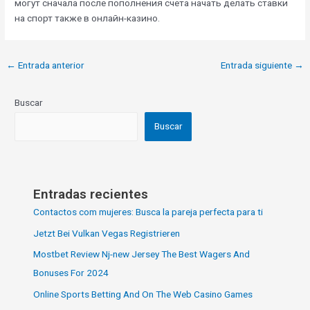
могут сначала после пополнения счета начать делать ставки
на спорт также в онлайн-казино.
←
Entrada anterior
Entrada siguiente
→
Buscar
Buscar
Entradas recientes
Contactos com mujeres: Busca la pareja perfecta para ti
Jetzt Bei Vulkan Vegas Registrieren
Mostbet Review Nj-new Jersey The Best Wagers And
Bonuses For 2024
Online Sports Betting And On The Web Casino Games