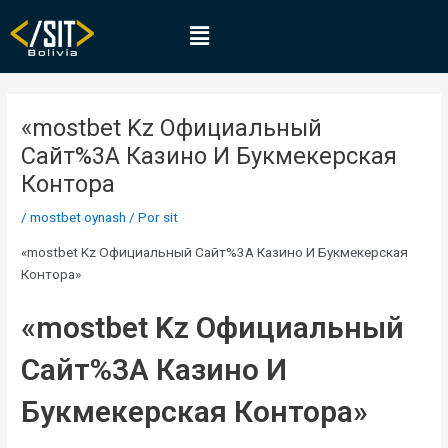
Ir
Navegación
Menú
al
de
contenido
entradas
«mostbet Kz Официальный
Сайт%3A Казино И Букмекерская
Контора
/
mostbet oynash
/ Por
sit
«mostbet Kz Официальный Сайт%3A Казино И Букмекерская
Контора»
«mostbet Kz Официальный
Сайт%3A Казино И
Букмекерская Контора»