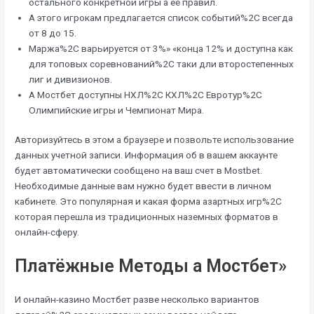
остального конкретной игры а ее правил.
А этого игрокам предлагается список событий%2C всегда
от 8 до 15.
Маржа%2C варьируется от 3%» «конца 12% и доступна как
для топовых соревнований%2C таки дли второстепенных
лиг и дивизионов.
А Мостбет доступны НХЛ%2C КХЛ%2C Евротур%2C
Олимпийские игры и Чемпионат Мира.
Авторизуйтесь в этом а браузере и позвольте использование
данных учетной записи. Информация об в вашем аккаунте
будет автоматически сообщено на ваш счет в Mostbet.
Необходимые данные вам нужно будет ввести в личном
кабинете. Это популярная и какая форма азартных игр%2C
которая перешла из традиционных наземных форматов в
онлайн-сферу.
Платёжные Методы а Мостбет»
И онлайн-казино Мостбет разве несколько вариантов