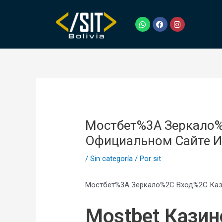
Ir
Navegación
al
de
W
F
I
h
a
n
contenido
entradas
a
c
s
t
e
t
s
b
a
a
o
g
p
o
r
p
k
a
m
Мостбет%3A Зеркало%
Официальном Сайте И
/
Sin categoría
/ Por
sit
Мостбет%3A Зеркало%2C Вход%2C Кази
Mostbet Кази