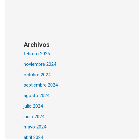
Archivos
febrero 2026
noviembre 2024
octubre 2024
septiembre 2024
agosto 2024
julio 2024
junio 2024
mayo 2024
abril 2024