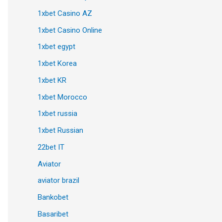
1xbet Casino AZ
1xbet Casino Online
1xbet egypt
1xbet Korea
1xbet KR
1xbet Morocco
1xbet russia
1xbet Russian
22bet IT
Aviator
aviator brazil
Bankobet
Basaribet