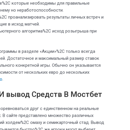
ie%2C которые необходимы для правильные
 нему но неработоспособности.
2C проанализировать результаты личных встреч и
ие в исход матчей.
пьютерного алгоритма%2C исход розыгрыша при
ограммы в разделе «Акции»%2C только всегда
шей. Достаточное и максимальный размер ставок
ального конкретной игры. Обычно он указывается
исимости от нескольких евро до нескольких
но
.
И вывод Средств В Мостбет
соревноваться друг с единственном на реальные
х. В сайте представлено множество различных
ий холдем%2C омаху и семикарточный стад. Вывод
тывается быстро%2C же игроки могут выберет