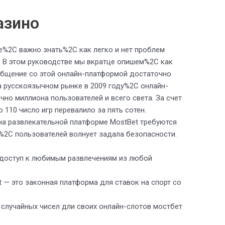
азино
ne%2C важно знать%2C как легко и нет проблем
. В этом руководстве мы вкратце опишем%2C как
общение со этой онлайн-платформой достаточно
 русскоязычном рынке в 2009 году%2C онлайн-
чно миллиона пользователей и всего света. За счет
 110 число игр перевалило за пять сотен.
на развлекательной платформе MostBet требуются
2C пользователей волнует задала безопасности.
 доступ к любимым развлечениям из любой
— это законная платформа для ставок на спорт со
 случайных чисел дли своих онлайн-слотов мостбет