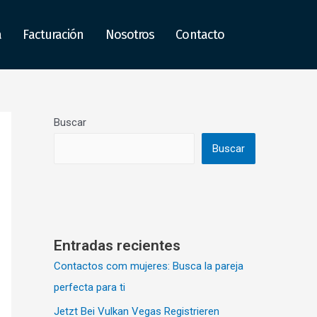
a
Facturación
Nosotros
Contacto
Buscar
Buscar
Entradas recientes
Contactos com mujeres: Busca la pareja
perfecta para ti
Jetzt Bei Vulkan Vegas Registrieren