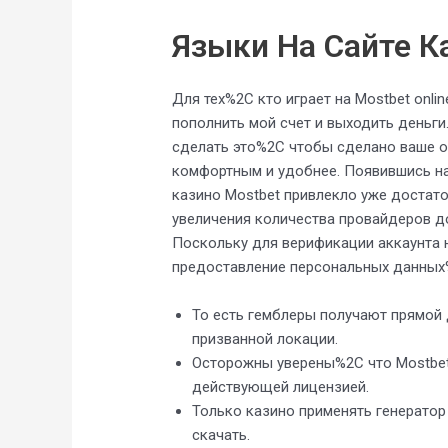
Языки На Сайте К
Для тех%2C кто играет на Mostbet onli
пополнить мой счет и выходить деньги
сделать это%2C чтобы сделано ваше 
комфортным и удобнее. Появившись на
казино Mostbet привлекло уже достато
увеличения количества провайдеров до
Поскольку для верификации аккаунта 
предоставление персональных данных%
То есть гемблеры получают прямой
призванной локации.
Осторожны уверены%2C что Mostbet 
действующей лицензией.
Только казино применять генератор
скачать.