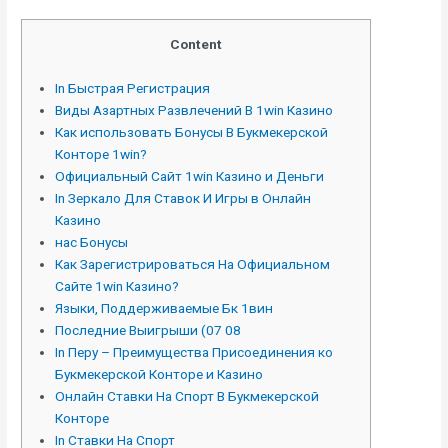
Content
In Быстрая Регистрация
Виды Азартных Развлечений В 1win Казино
Как использовать Бонусы В Букмекерской
Конторе 1win?
Официальный Сайт 1win Казино и Деньги
In Зеркало Для Ставок И Игры в Онлайн
Казино
нас Бонусы
Как Зарегистрироваться На Официальном
Сайте 1win Казино?
Языки, Поддерживаемые Бк 1вин
Последние Выигрыши (07 08
In Перу – Преимущества Присоединения ко
Букмекерской Конторе и Казино
Онлайн Ставки На Спорт В Букмекерской
Конторе
In Ставки На Спорт