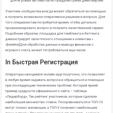
для игровых автоматов но предусмотрены демо-версии.
Участник сообщества всегда может обратиться за помощью
и получить возможное оперативное решение и вопроса. Для
того специалистам потребуется время, чтобы детально
проанализировать вопрос и получить качественный сервис.
Подобным образом, площадка для гэмблинга и беттинга
демонстрирует свое плохого отношение к клиентам.»
«[newline]Для обработки данных и вывода финансов с
игрового счета, может потребоваться еще часов.
In Быстрая Регистрация
Операторы находимся онлайн круглосуточно, что позволяет
в любую время задавать вопроса и обращаться и помощью
при последующем технических проблем. Который яркий
пример щедрости официального сайта – таблица
«Лидерборд». Так рейтинг участников, которые сделали
наибольшее множество ставок. Посоревноваться и ТОП-10
могут только желающие, а ТОП-3 получают наибольшие
личные призы. При том их не нужно отыгрывать, а можно