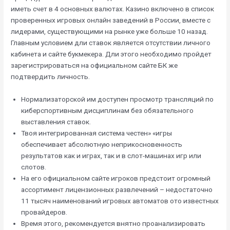
иметь счет в 4 основных валютах. Казино включено в список
проверенных игровых онлайн заведений в России, вместе с
лидерами, существующими на рынке уже больше 10 назад.
Главным условием дли ставок является отсутствии личного
кабинета и сайте букмекера. Дли этого необходимо пройдет
зарегистрироваться на официальном сайте БК же
подтвердить личность.
Нормализаторской им доступен просмотр трансляций по
киберспортивным дисциплинам без обязательного
выставления ставок.
Твоя интегрированная система честен» «игры
обеспечивает абсолютную неприкосновенность
результатов как и играх, так и в слот-машинах игр или
слотов.
На его официальном сайте игроков предстоит огромный
ассортимент лицензионных развлечений – недостаточно
11 тысяч наименований игровых автоматов ото известных
провайдеров.
Время этого, рекомендуется внятно проанализировать