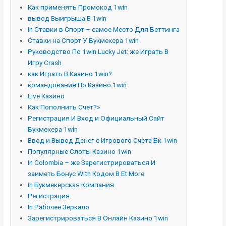
Как применять Промокод 1win
вывод Выигрыша В 1win
In Cтавки в Спорт – самое Место Для Беттинга
Ставки на Спорт У Букмекера 1win
Руководство По 1win Lucky Jet: же Играть В
Игру Crash
как Играть В Казино 1win?
командования По Казино 1win
Live Казино
Как Пополнить Счет?»
Регистрация И Вход и Официальный Сайт
Букмекера 1win
Ввод и Вывод Денег с Игрового Счета Бк 1win
Популярные Слоты Казино 1win
In Colombia – же Зарегистрироваться И
заиметь Бонус With Кодом B Et More
In Букмекерская Компания
Регистрация
In Рабочее Зеркало
Зарегистрироваться В Онлайн Казино 1win