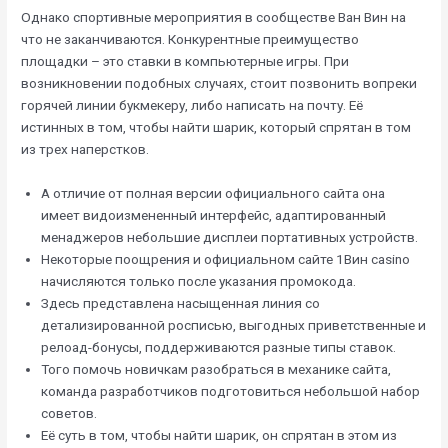
Однако спортивные мероприятия в сообществе Ван Вин на
что не заканчиваются. Конкурентные преимущество
площадки – это ставки в компьютерные игры. При
возникновении подобных случаях, стоит позвонить вопреки
горячей линии букмекеру, либо написать на почту. Её
истинных в том, чтобы найти шарик, который спрятан в том
из трех наперстков.
А отличие от полная версии официального сайта она
имеет видоизмененный интерфейс, адаптированный
менаджеров небольшие дисплеи портативных устройств.
Некоторые поощрения и официальном сайте 1Вин casino
начисляются только после указания промокода.
Здесь представлена насыщенная линия со
детализированной росписью, выгодных приветственные и
релоад-бонусы, поддерживаются разные типы ставок.
Того помочь новичкам разобраться в механике сайта,
команда разработчиков подготовиться небольшой набор
советов.
Её суть в том, чтобы найти шарик, он спрятан в этом из