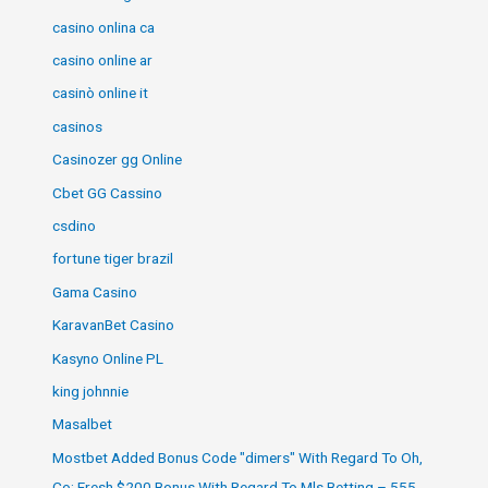
casino onlina ca
casino online ar
casinò online it
casinos
Casinozer gg Online
Cbet GG Cassino
csdino
fortune tiger brazil
Gama Casino
KaravanBet Casino
Kasyno Online PL
king johnnie
Masalbet
Mostbet Added Bonus Code "dimers" With Regard To Oh,
Co: Fresh $200 Bonus With Regard To Mls Betting – 555