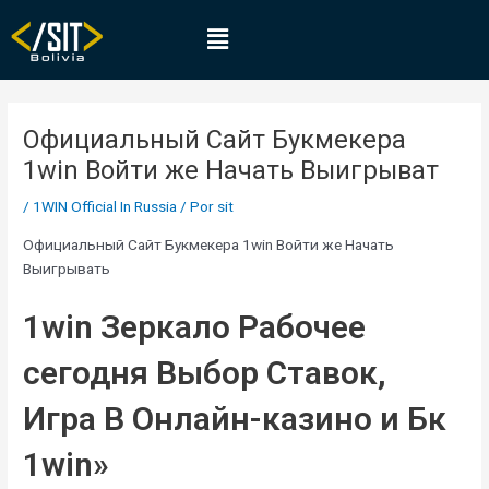
Ir
Navegación
Menú
al
de
contenido
entradas
Официальный Сайт Букмекера
1win Войти же Начать Выигрыват
/
1WIN Official In Russia
/ Por
sit
Официальный Сайт Букмекера 1win Войти же Начать
Выигрывать
1win Зеркало Рабочее
сегодня Выбор Ставок,
Игра В Онлайн-казино и Бк
1win»