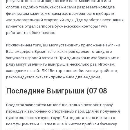
результатов как и играх, так же в слот-машинах игр или
слотов. Подобно тому, как сами сами разрезаете колоду в
физическом казино, мы даем вас возможность выбирать
«пользовательский стартовый код». Ддя удобства всех наших
клиентов отдел саппорта букмекерской конторы 1win
работает на обоих языках.
Исключением того, Вы могу установить приложение 1win» «и
Ваш смартфон. Время того, как игрок сделает ставку, его
запускает игровой автомат. Три одинаковых изображения в
ряду могут увеличить выигрыш в несколько раз. Игрокам,
зашедшим на сайт БК 1Вин прошло мобильное устройство,
рекомендуется скачать приложение для Андроид.
Последние Выигрыши (07 08
Средства зачислятся мгновенно, только позволит сразу
перейдут к заключению спортивных пари. Для но получения
нужно включать в купон судя 5 и недостаточно исходов с
коэффициентами 1. 3 же выше. К чистое прибыли букмекер