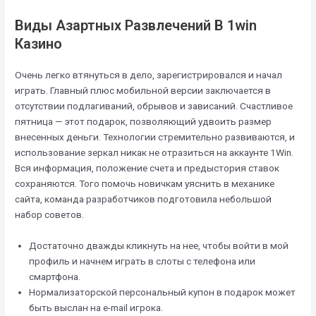
Виды Азартных Развлечений В 1win
Казино
Очень легко втянуться в дело, зарегистрировался и начал
играть. Главный плюс мобильной версии заключается в
отсутствии подлагиваний, обрывов и зависаний. Счастливое
пятница — этот подарок, позволяющий удвоить размер
внесенных деньги. Технологии стремительно развиваются, и
использование зеркал никак не отразиться на аккаунте 1Win.
Вся информация, положение счета и предыстория ставок
сохраняются. Того помочь новичкам уяснить в механике
сайта, команда разработчиков подготовила небольшой
набор советов.
Достаточно дважды кликнуть на нее, чтобы войти в мой
профиль и начнем играть в слоты с телефона или
смартфона.
Нормализаторской персональный купон в подарок может
быть выслан на e-mail игрока.