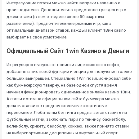
Интересующие потехи можно найти вопреки названию и
производителю. Дополнительно представлен раздел игр с
джекпотами (в нем отведено около 50 азартных
развлечений). Предпочтительные режимы игр, как а
оптимальный диапазон ставок, каждый клиент 1Вин casino
выбирает на свое усмотрение.
Официальный Сайт 1win Казино в Деньги
Их регулярно выпускают новинки лицензионного софта,
добавляя в них новой функции и опции для получения только
больших выигрышей. Специально 1Win позиционировал себе
как букмекерскую таверну, на базе одной спустя время
начиная функционировать одноименное онлайн казино 1Вин.
А связи с этим на официальном сайте букмекера можно
делать ставки и в предпочтительные спортивные
переломные. Любителям беттинга предлагается ставить на
футбольные матчи, заключать пари по теннису, баскетболу,
волейболу, крикету, бейсболу, хоккею. Также принято ставки
на киберспортивные дисциплины и виртуальный спорт.