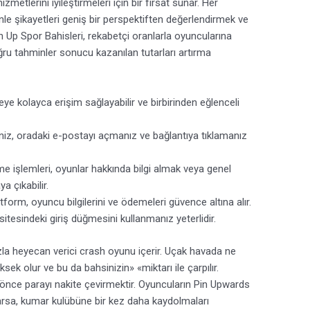
hizmetlerini iyileştirmeleri için bir fırsat sunar. Her
nle şikayetleri geniş bir perspektiften değerlendirmek ve
Up Spor Bahisleri, rekabetçi oranlarla oyuncularına
ğru tahminler sonucu kazanılan tutarları artırma
teye kolayca erişim sağlayabilir ve birbirinden eğlenceli
iz, oradaki e-postayı açmanız ve bağlantıya tıklamanız
eme işlemleri, oyunlar hakkında bilgi almak veya genel
a çıkabilir.
atform, oyuncu bilgilerini ve ödemeleri güvence altına alır.
itesindeki giriş düğmesini kullanmanız yeterlidir.
zla heyecan verici crash oyunu içerir. Uçak havada ne
sek olur ve bu da bahsinizin» «miktarı ile çarpılır.
önce parayı nakite çevirmektir. Oyuncuların Pin Upwards
rsa, kumar kulübüne bir kez daha kaydolmaları