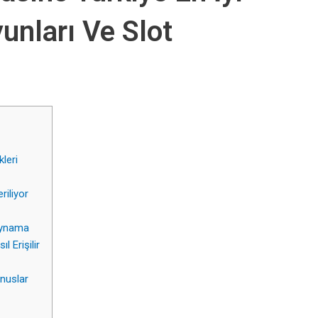
unları Ve Slot
leri
riliyor
Oynama
 Erişilir
nuslar