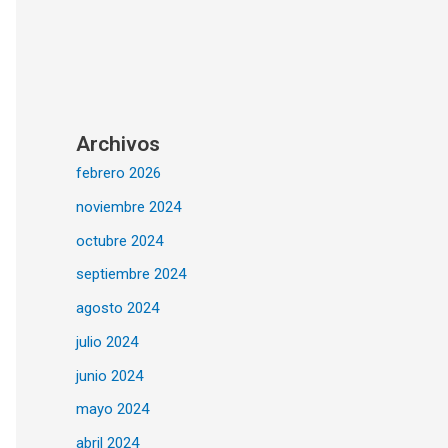
Archivos
febrero 2026
noviembre 2024
octubre 2024
septiembre 2024
agosto 2024
julio 2024
junio 2024
mayo 2024
abril 2024