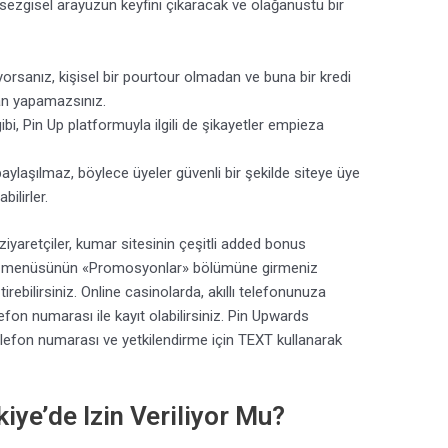
 sezgisel arayüzün keyfini çıkaracak ve olağanüstü bir
yorsanız, kişisel bir pourtour olmadan ve buna bir kredi
an yapamazsınız.
bi, Pin Up platformuyla ilgili de şikayetler empieza
a paylaşılmaz, böylece üyeler güvenli bir şekilde siteye üye
ilirler.
aretçiler, kumar sitesinin çeşitli added bonus
ana menüsünün «Promosyonlar» bölümüne girmeniz
tirebilirsiniz. Online casinolarda, akıllı telefonunuza
efon numarası ile kayıt olabilirsiniz. Pin Upwards
telefon numarası ve yetkilendirme için TEXT kullanarak
iye’de Izin Veriliyor Mu?