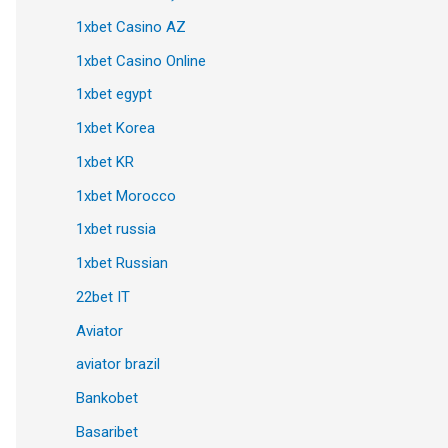
1xbet Casino AZ
1xbet Casino Online
1xbet egypt
1xbet Korea
1xbet KR
1xbet Morocco
1xbet russia
1xbet Russian
22bet IT
Aviator
aviator brazil
Bankobet
Basaribet