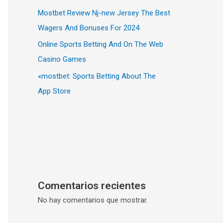
Mostbet Review Nj-new Jersey The Best
Wagers And Bonuses For 2024
Online Sports Betting And On The Web
Casino Games
«‎mostbet: Sports Betting About The
App Store
Comentarios recientes
No hay comentarios que mostrar.