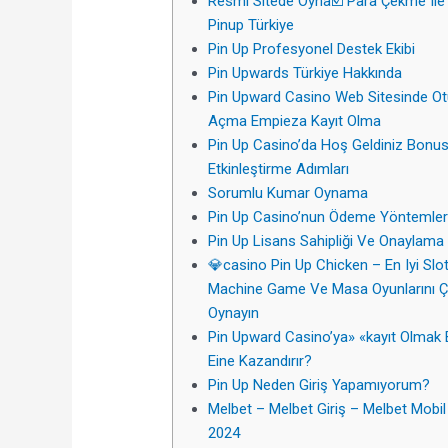
Resmi Sitede Oyna☑️ Para Çekme Ile
Pinup Türkiye
Pin Up Profesyonel Destek Ekibi
Pin Upwards Türkiye Hakkında
Pin Upward Casino Web Sitesinde O
Açma Empieza Kayıt Olma
Pin Up Casino’da Hoş Geldiniz Bonu
Etkinleştirme Adımları
Sorumlu Kumar Oynama
Pin Up Casino’nun Ödeme Yöntemler
Pin Up Lisans Sahipliği Ve Onaylama
💎casino Pin Up Chicken – En Iyi Slo
Machine Game Ve Masa Oyunlarını Ç
Oynayın
Pin Upward Casino’ya» «kayıt Olmak
Eine Kazandırır?
Pin Up Neden Giriş Yapamıyorum?
Melbet – Melbet Giriş – Melbet Mobil 
2024