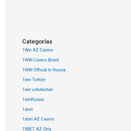
Categorías
1Win AZ Casino
1WIN Casino Brasil
1WIN Official In Russia
1win Turkiye
1win uzbekistan
1winRussia
1xbet
1xbet AZ Casino
1XBET AZ Giriş