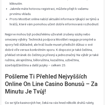
kliknutím.
Jakmile máte hotovou registraci, můžete přejít k vašemu
prvnímu vkladu.
Proto Mostbet online nabízí aktuální informace týkající se týmů a
hráčů, které vám pomohou učinit dobře informovaná rozhodnutí.
Nejprve mohou být podezřelému uživateli zrušeny sázky nebo
omezeny výběry. Technická podpora MostBet reaguje promptně a
spory řeší důkladně, ale hráč bude muset předložit důkaz o své
dobré víře versus konkrétním sporu. K dispozici je také čeština,
překlad stránek do češtiny je přesný a jednoznačný. Na výběr je také
ruština, ukrajinština, běloruština, kazaština, uzbečtina,
ázerbájdžánština a další jazyky – celkem 25.
Pošleme Ti Přehled Nejvyšších
Online On Line Casino Bonusů – Za
Minutu Je Tvůj!
Co se týče kasinových her, čeká na vás hned několik druhů rulety,