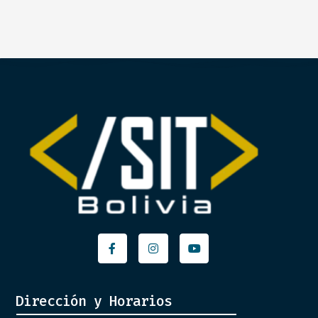
Facebook-
Instagram
Youtube
f
Dirección y Horarios