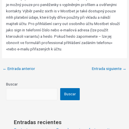
je možný pouze pro peněženky s vyplněným profilem a ověřenými
kontakty. Výběr peněz sixth is v Mostbet je také dostupný pouze
mhh platební údaje, které byly dříve použity při vkladu a náleží
majiteli účtu. Pro přihlášení carry out osobního účtu Mostbet slouží
jako sign in telefonní číslo nebo e-mailová adresa (lze použít
kteroukoli variantu) a heslo. Pokud heslo zapomenete – lze jej
obnovit ve formuláři professional přihlášení zadáním telefonu»
«nebo e-mailu přiřazených k účtu.
←
Entrada anterior
Entrada siguiente
→
Buscar
Buscar
Entradas recientes