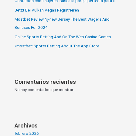
Contactos com mujeres: Busca la pareja perfecta para ti
Jetzt Bei Vulkan Vegas Registrieren
Mostbet Review Nj-new Jersey The Best Wagers And
Bonuses For 2024
Online Sports Betting And On The Web Casino Games
«‎mostbet: Sports Betting About The App Store
Comentarios recientes
No hay comentarios que mostrar.
Archivos
febrero 2026