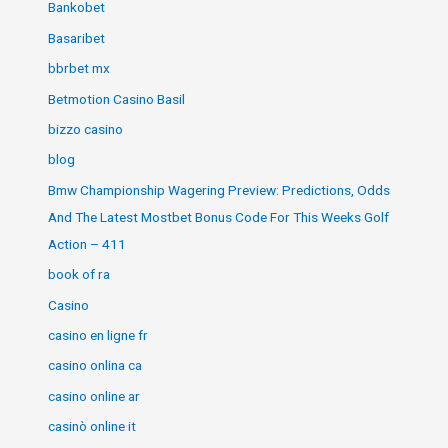
Bankobet
Basaribet
bbrbet mx
Betmotion Casino Basil
bizzo casino
blog
Bmw Championship Wagering Preview: Predictions, Odds
And The Latest Mostbet Bonus Code For This Weeks Golf
Action – 411
book of ra
Casino
casino en ligne fr
casino onlina ca
casino online ar
casinò online it