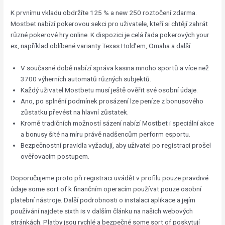
K prvnímu vkladu obdržíte 125 % a new 250 roztočení zdarma.
Mostbet nabízí pokerovou sekci pro uživatele, kteří si chtějí zahrát
různé pokerové hry online. K dispozici je celá řada pokerových your
ex, například oblíbené varianty Texas Hold’em, Omaha a další.
V současné době nabízí správa kasina mnoho sportů a více než
3700 výherních automatů různých subjektů.
Každý uživatel Mostbetu musí ještě ověřit své osobní údaje.
Ano, po splnění podmínek prosázení lze peníze z bonusového
zůstatku převést na hlavní zůstatek.
Kromě tradičních možností sázení nabízí Mostbet i speciální akce
a bonusy šité na míru právě nadšencům perform esportu.
Bezpečnostní pravidla vyžadují, aby uživatel po registraci prošel
ověřovacím postupem.
Doporučujeme proto při registraci uvádět v profilu pouze pravdivé
údaje some sort of k finančním operacím používat pouze osobní
platební nástroje. Další podrobnosti o instalaci aplikace a jejím
používání najdete sixth is v dalším článku na našich webových
stránkách. Platby jsou rychlé a bezpečné some sort of poskytují