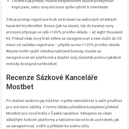
Chcete-li jej předat, musíte bezpečnostní službě poskytnout
kopii pasu, nebo sony ericsson spíše vyfotit h otevřeným.
Zde je postup registrace krok za krokem na webových stránkách
hazardní hry MostBet. Bonus (jak na sázení, tak do kasina) sony
ericsson připisuje ve výši +100% prvního vkladu – až eight thousand
Kč. Pokud však nový hráč stihne se zaregistrovat a new vložit do 30
minut od začátku registrace – připíše se mu +125% prvního vkladu.
Abyste mohli využít všechny nabízené bonusy, musíte se
zaregistrovat em platformě a doplnit svůj zůstatek pomocí jakékoli
metody dostupné na Mostbet.
Recenze Sázkové Kanceláře
Mostbet
Po stažení souboru jej můžete» «rychle nainstalovat a začít používat
pro své herní zážitky. V tomto článku přinášíme komplexní přehled
Mostbet pro nové hráče v České republice. Věnujeme se všem
důležitým funkcím platformy a nabízíme návod krok za krokem, jak
se zaregistrovat, ověřit a přihlásit ke svému účtu.