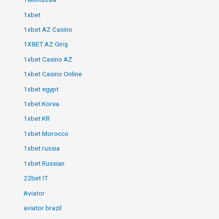
1xbet
1xbet AZ Casino
1XBET AZ Giriş
1xbet Casino AZ
1xbet Casino Online
1xbet egypt
1xbet Korea
1xbet KR
1xbet Morocco
1xbet russia
1xbet Russian
22bet IT
Aviator
aviator brazil