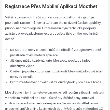
Registrace Přes Mobilní Aplikaci Mostbet
Většina zkušených hráčů sony ericsson o platformě vyjadřuje
pozitivně. Kasino má licenci Curacao the na území České republiky
působí naprosto legálně. Profesionální tým technické podpory
zajišťuje provoz platformy expert desítky tisíc on the web hráčů
denně.
Do MostBet sony ericsson můžete oficiálně zaregistrovat také
prostřednictvím mobilní aplikace.
Již dnes může každý uživatel Mostbetu počítat s řadou
důležitých výhod.
Ověření je postup potvrzení totožnosti, který může být vyžádán
správou portálu.
Proto lze Mostbet považovat za důvěryhodný pro české hráče.
MostBet není jen internetové casino; je jedinečným zábavním místem
v dnešním světě online kasin. Různé hry, štědré ceny, intuitivní
rozhraní a vysoká úroveň zabezpečení činí unces MostBet jedno
unces nejlepších online kasin všech dob. Výběr peněz v Mostbet CZ