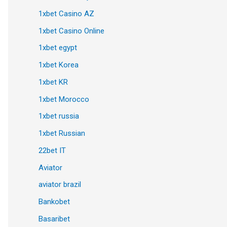
1xbet Casino AZ
1xbet Casino Online
1xbet egypt
1xbet Korea
1xbet KR
1xbet Morocco
1xbet russia
1xbet Russian
22bet IT
Aviator
aviator brazil
Bankobet
Basaribet