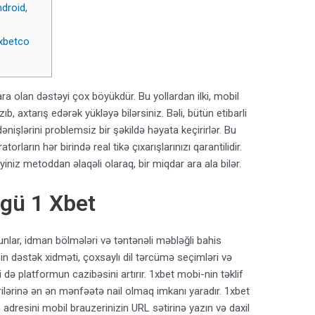
droid,
xbetco
a olan dəstəyi çox böyükdür. Bu yollardan ilki, mobil
b, axtarış edərək yükləyə bilərsiniz. Bəli, bütün etibarli
ənişlərini problemsiz bir şəkildə həyata keçirirlər. Bu
ların hər birində real tikə çıxarışlarınızı qarantilidir.
diyiniz metoddan əlaqəli olaraq, bir miqdar ara ala bilər.
zgü 1 Xbet
nlar, idman bölmələri və təntənəli məbləğli bahis
n dəstək xidməti, çoxsaylı dil tərcümə seçimləri və
də platformun cazibəsini artırır. 1xbet mobi-nin təklif
ilərinə ən ən mənfəətə nail olmaq imkanı yaradır. 1xbet
adresini mobil brauzerinizin URL sətirinə yazın və daxil