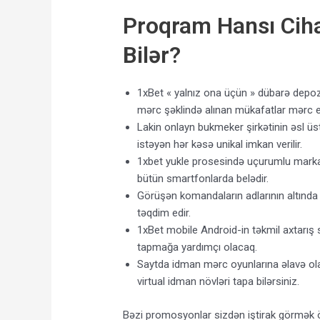
Proqram Hansı Cihaz
Bilər?
1xBet « yalnız ona üçün » dübarə depoz
mərc şəklində alınan mükafatlar mərc eh
Lakin onlayn bukmeker şirkətinin əsl ü
istəyən hər kəsə unikal imkan verilir.
1xbet yukle prosesində uçurumlu marka və
bütün smartfonlarda belədir.
Görüşən komandaların adlarının altınd
təqdim edir.
1xBet mobile Android-in təkmil axtarış s
tapmağa yardımçı olacaq.
Saytda idman mərc oyunlarına əlavə olar
virtual idman növləri tapa bilərsiniz.
Bəzi promosyonlar sizdən iştirak görmək