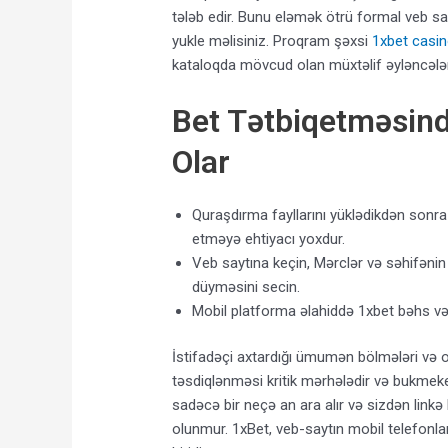
tələb edir. Bunu eləmək ötrü formal veb sa
yukle məlisiniz. Proqram şəxsi
1xbet casi
kataloqda mövcud olan müxtəlif əyləncələ
Bet Tətbiqetməsin
Olar
Quraşdırma fayllarını yüklədikdən sonra
etməyə ehtiyacı yoxdur.
Veb saytına keçin, Mərclər və səhifəni
düyməsini secin.
Mobil platforma əlahiddə 1xbet bəhs və 
İstifadəçi axtardığı ümumən bölmələri və 
təsdiqlənməsi kritik mərhələdir və bukmeke
sadəcə bir neçə an ara alır və sizdən linkə
olunmur. 1xBet, veb-saytın mobil telefonlar