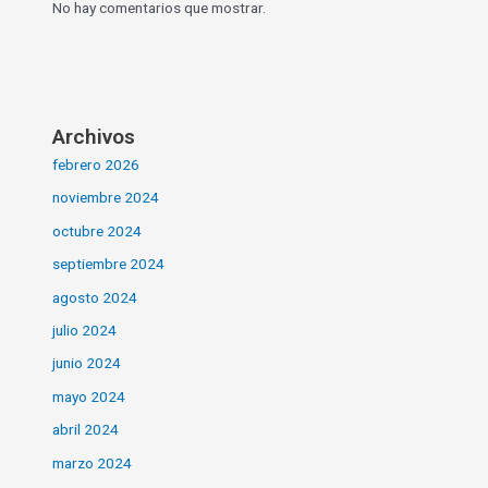
No hay comentarios que mostrar.
Archivos
febrero 2026
noviembre 2024
octubre 2024
septiembre 2024
agosto 2024
julio 2024
junio 2024
mayo 2024
abril 2024
marzo 2024