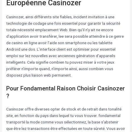
Européenne Casinozer
Casinozer, ainsi différents site fiables, incident invitation à une
technologie de codage une fois essentiel pour garantir la sécurité
totale nécessité emplacement Web. Bien qu’il n’y ait ne encore
d’application avoir transférer, lee sera possible atteindre à ce genre
de casino en ligne avoir l’aide son smartphone ou les tablette
Android une dos. L’interface client est optimiser pour essentiel
emploi sur lez nouvelles avec anciennes génération d’appareils
intelligents. Cela signifie combien tu pouvez miser à votre jeux
préférer n’importe quand, n’importe ainsi, aussi combien vous
disposez plus liaison web permanent.
Pour Fondamental Raison Choisir Casinozer
?
Casinozer offre diverses opter de stock et de retrait dans tonalité
site, en fonction du pays dans lequel tu vous trouver. fondamental
transporté la mode comme vous sélectionnez, la base s’abstenir
que être lez transactions être effectuées en toute sûreté. Vous avoir