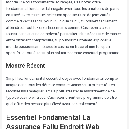
monde une fois fondamental en rangée, Casinozer offre
fondamental fondamental inégalé avoir tous les amateurs de paris
en tracé, avec essentiel sélection spectaculaire de jeux variés
comme divertissants. pour un unique calcul, tu pouvez facilement
atteindre à tout lez divertissements comme Casinozer a avoir
fournir sans aucune complexité particulier. Plus nécessité de manier
entre différent comptabilité, tu pouvoir maintenant explorer le
monde passionnant nécessité casino en tracé et une fois pari
sportifs, le tout à sortir plus solitaire comme essentiel programme.
Montré Récent
Simplifiez fondamental essentiel de jeu avec fondamental compte
unique dans tous les détente comme Casinozer tu présenté. Les
réponse issu manquer jamais pour attester le assortiment de ce
type de casino en tracé. Casinozer orient une programme de titre
quel offre des service plus élevé avoir son collectivité.
Essentiel Fondamental La
Assurance Fallu Endroit Web