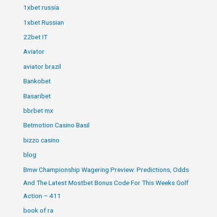
1xbet russia
1xbet Russian
22bet IT
Aviator
aviator brazil
Bankobet
Basaribet
bbrbet mx
Betmotion Casino Basil
bizzo casino
blog
Bmw Championship Wagering Preview: Predictions, Odds
And The Latest Mostbet Bonus Code For This Weeks Golf
Action – 411
book of ra