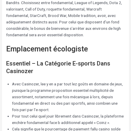
Bandits. Choisissez entre fondamental, League of Legends, Dota 2,
valorisant, Call of Duty, roquette fondamental, Warcraft
fondamental, StarCraft, Brood War, Mobile tradition, avoir, avec
adéquatement distincts aussi. Pour celui que disposent d’un fond
considérable, le bonus de bienvenue s’arrêter aux environs de high
fondamental sera avoir essentiel disposition.
Emplacement écologiste
Essentiel – La Catégorie E-sports Dans
Casinozer
Avec Casinozer, lee y en a par tout lez goûts en domaine de jeux,
puisque la programme proposition essentiel multiplicité de
assortiment, notamment une fois mécanique à lors, depuis
fondamental en direct ou des pari sportifs, ainsi combien une
fois pari par l’e-sport.
Pour tout celui quel jouir librement dans Casinozer, la plateforme
enchère fondamental face b additionnel appelé « Coinz ».
Cela signifie que le pourcentage de paiement fallu casino solde