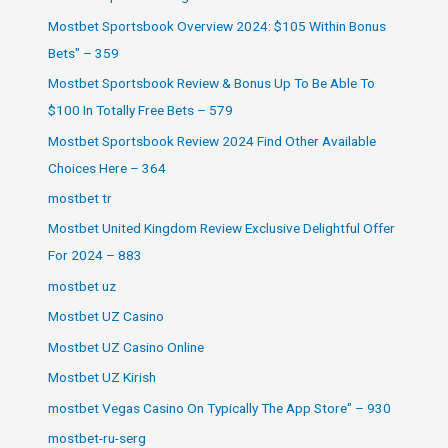
Mostbet Sportsbook Overview 2024: $105 Within Bonus
Bets" – 359
Mostbet Sportsbook Review & Bonus Up To Be Able To
$100 In Totally Free Bets – 579
Mostbet Sportsbook Review 2024 Find Other Available
Choices Here – 364
mostbet tr
Mostbet United Kingdom Review Exclusive Delightful Offer
For 2024 – 883
mostbet uz
Mostbet UZ Casino
Mostbet UZ Casino Online
Mostbet UZ Kirish
‎mostbet Vegas Casino On Typically The App Store" – 930
mostbet-ru-serg