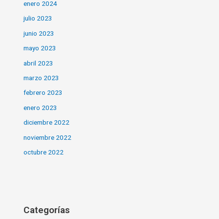
enero 2024
julio 2023
junio 2023
mayo 2023
abril 2023
marzo 2023
febrero 2023
enero 2023
diciembre 2022
noviembre 2022
octubre 2022
Categorías