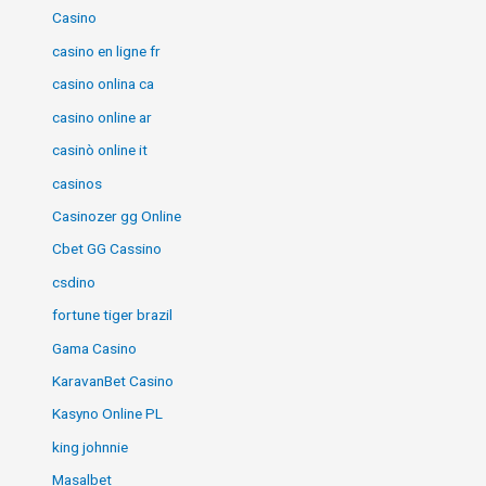
Casino
casino en ligne fr
casino onlina ca
casino online ar
casinò online it
casinos
Casinozer gg Online
Cbet GG Cassino
csdino
fortune tiger brazil
Gama Casino
KaravanBet Casino
Kasyno Online PL
king johnnie
Masalbet