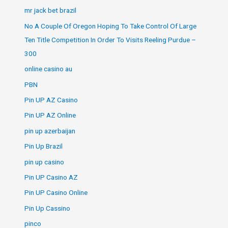
mr jack bet brazil
No A Couple Of Oregon Hoping To Take Control Of Large
Ten Title Competition In Order To Visits Reeling Purdue –
300
online casino au
PBN
Pin UP AZ Casino
Pin UP AZ Online
pin up azerbaijan
Pin Up Brazil
pin up casino
Pin UP Casino AZ
Pin UP Casino Online
Pin Up Cassino
pinco