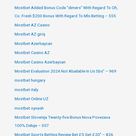
Mostbet Added Bonus Code "dimers" With Regard To Oh,
Co: Fresh $200 Bonus With Regard To Mls Betting – 555
Mostbet AZ Casino
Mostbet AZ giriş
Mostbet Azerbaycan
Mostbet Casino AZ
Mostbet Casino Azerbaycan
Mostbet Evaluation 2024 Not Abailable In Us Sbs" – 969
mostbet hungary
mostbet italy
Mostbet Online UZ
mostbet oynash
Mostbet Slovenija Twenty-five Bonus Nova Povezava
100% Deluje – 307
Mostbet Sports Betting Review Bet £5 Get £20" – 826