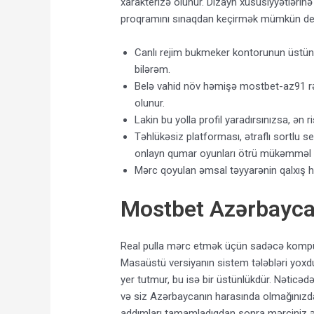
xarakterizə olunur. Dizayn xüsusiyyətlərin
proqramını sınaqdan keçirmək mümkün dey
Canlı rejim bukmeker kontorunun üstün
bilərəm.
Belə vahid növ həmişə mostbet-az91 rəq
olunur.
Lakin bu yolla profil yaradırsınızsa, ən ri
Təhlükəsiz platforması, ətraflı sortlu 
onlayn qumar oyunları ötrü mükəmməl y
Mərc qoyulan əmsal təyyarənin qalxış h
Mostbet Azərbayca
Real pulla mərc etmək üçün sadəcə kompüte
Masaüstü versiyanın sistem tələbləri yoxdu
yer tutmur, bu isə bir üstünlükdür. Nəticə
və siz Azərbaycanın harasında olmağınızd
addımları tamamladıqdan sonra mərciniz əl