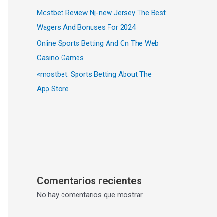
Mostbet Review Nj-new Jersey The Best
Wagers And Bonuses For 2024
Online Sports Betting And On The Web
Casino Games
«‎mostbet: Sports Betting About The
App Store
Comentarios recientes
No hay comentarios que mostrar.