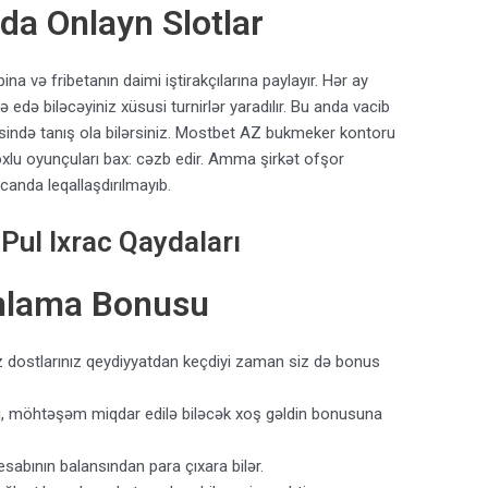
a Onlayn Slotlar
 və fribetanın daimi iştirakçılarına paylayır. Hər ay
 edə biləcəyiniz xüsusi turnirlər yaradılır. Bu anda vacib
əsində tanış ola bilərsiniz. Mostbet AZ bukmeker kontoru
oxlu oyunçuları bax: cəzb edir. Amma şirkət ofşor
ycanda leqallaşdırılmayıb.
ul Ixrac Qaydaları
mlama Bonusu
 dostlarınız qeydiyyatdan keçdiyi zaman siz də bonus
, möhtəşəm miqdar edilə biləcək xoş gəldin bonusuna
esabının balansından para çıxara bilər.