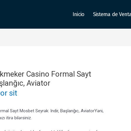
Inicio
Sistema de Vent
kmeker Casino Formal Sayt
şlanğıc, Aviator
Por
sit
l Sayt Мosbet Seyrək: Indir, Başlanğıc, Aviator
Yəni,
 itirə bilərsiniz.