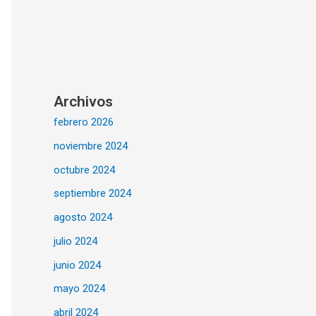
Archivos
febrero 2026
noviembre 2024
octubre 2024
septiembre 2024
agosto 2024
julio 2024
junio 2024
mayo 2024
abril 2024