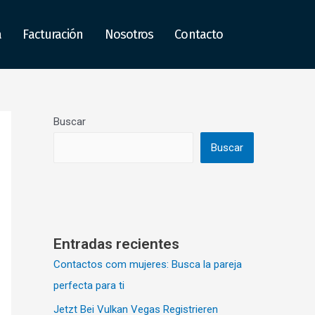
a
Facturación
Nosotros
Contacto
Buscar
Buscar
Entradas recientes
Contactos com mujeres: Busca la pareja
perfecta para ti
Jetzt Bei Vulkan Vegas Registrieren