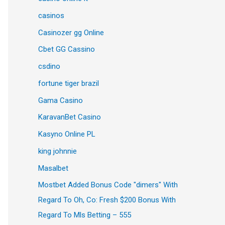
casinos
Casinozer gg Online
Cbet GG Cassino
csdino
fortune tiger brazil
Gama Casino
KaravanBet Casino
Kasyno Online PL
king johnnie
Masalbet
Mostbet Added Bonus Code "dimers" With
Regard To Oh, Co: Fresh $200 Bonus With
Regard To Mls Betting – 555