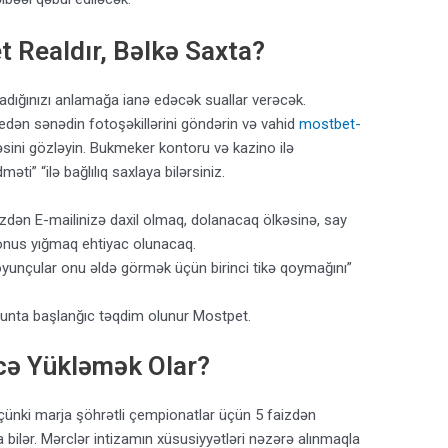
 Realdır, Bəlkə Saxta?
adığınızı anlamağa ianə edəcək suallar verəcək.
edən sənədin fotoşəkillərini göndərin və vahid
mostbet-
ini gözləyin. Bukmeker kontoru və kazino ilə
əti” “ilə bağlılıq saxlaya bilərsiniz.
zdən E-mailinizə daxil olmaq, dolanacaq ölkəsinə, say
onus yığmaq ehtiyac olunacaq.
oyunçular onu əldə görmək üçün birinci tikə qoymağını”
aunta başlanğıc təqdim olunur Mostpet.
cə Yükləmək Olar?
 çünki marja şöhrətli çempionatlar üçün 5 faizdən
a bilər. Mərclər intizamın xüsusiyyətləri nəzərə alınmaqla