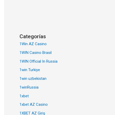
Categorías
1Win AZ Casino
1WIN Casino Brasil
1WIN Official In Russia
1win Turkiye
1win uzbekistan
1winRussia
1xbet
1xbet AZ Casino
1XBET AZ Giriş