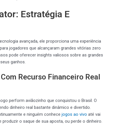
or: Estratégia E
ecnologia avançada, ele proporciona uma experiência
 para jogadores que alcançaram grandes vitórias zero
asos pode oferecer insights valiosos sobre as grandes
 seus ganhos.
o Com Recurso Financeiro Real
ogo perform aviãozinho que conquistou o Brasil. O
ndo dinheiro real bastante dinâmico e divertido.
continuamente e ninguém conhece
jogos ao vivo
até vai
de produzir o saque de sua aposta, ou perde o dinheiro.