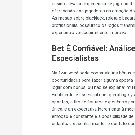
casino eleva an experiência de jogo on 
oferecendo aos jogadores an emoção do c
As mesas sobre blackjack, roleta e bacar
profissionais, possuindo os jogos transm
experiência verdadeiramente imersiva.
Bet É Confiável: Análi
Especialistas
Na 1win você pode contar alguns bônus ex
oportunidades para fazer alguma aposta. 
jogar com bônus, ou não se explanar muito
Finalmente, é essencial que operating-s
apostas, a fim de fiar uma experiência pa
única, e an expectativa incrementa à medid
emoção é constante e a possibilidade de
entanto, é essential manter o contato co