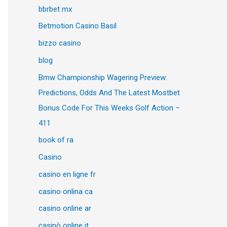
bbrbet mx
Betmotion Casino Basil
bizzo casino
blog
Bmw Championship Wagering Preview:
Predictions, Odds And The Latest Mostbet
Bonus Code For This Weeks Golf Action –
411
book of ra
Casino
casino en ligne fr
casino onlina ca
casino online ar
casinò online it