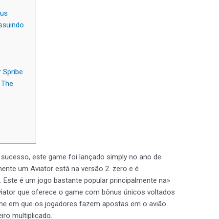
sus
ssuindo
 Spribe
t The
s sucesso, este game foi lançado simply no ano de
mente um Aviator está na versão 2. zero e é
 Este é um jogo bastante popular principalmente na»
viator que oferece o game com bônus únicos voltados
nline em que os jogadores fazem apostas em o avião
iro multiplicado.