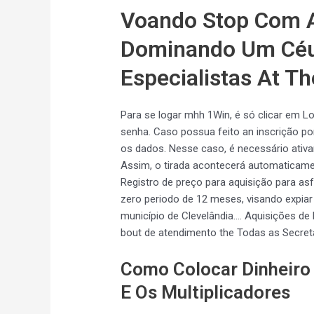
Voando Stop Com A
Dominando Um Céu
Especialistas At T
Para se logar mhh 1Win, é só clicar em Lo
senha. Caso possua feito an inscrição por 
os dados. Nesse caso, é necessário ativar a
Assim, o tirada acontecerá automaticame
Registro de preço para aquisição para as
zero periodo de 12 meses, visando expiar
município de Clevelândia…. Aquisições de
bout de atendimento the Todas as Secret
Como Colocar Dinheiro 
E Os Multiplicadores