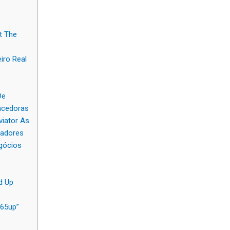
t The
iro Real
De
encedoras
viator As
cadores
gócios
d Up
365up”