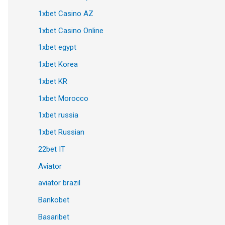
1xbet Casino AZ
1xbet Casino Online
1xbet egypt
1xbet Korea
1xbet KR
1xbet Morocco
1xbet russia
1xbet Russian
22bet IT
Aviator
aviator brazil
Bankobet
Basaribet