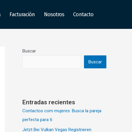
a
Facturación
Nosotros
Contacto
Buscar
Buscar
Entradas recientes
Contactos com mujeres: Busca la pareja
perfecta para ti
Jetzt Bei Vulkan Vegas Registrieren