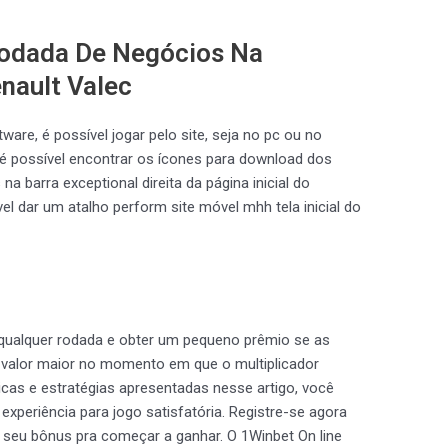
Rodada De Negócios Na
nault Valec
re, é possível jogar pelo site, seja no pc ou no
, é possível encontrar os ícones para download dos
 barra exceptional direita da página inicial do
el dar um atalho perform site móvel mhh tela inicial do
qualquer rodada e obter um pequeno prêmio se as
 1 valor maior no momento em que o multiplicador
dicas e estratégias apresentadas nesse artigo, você
experiência para jogo satisfatória. Registre-se agora
u seu bônus pra começar a ganhar. O 1Winbet On line