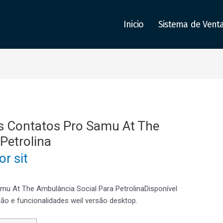
Inicio
Sistema de Vent
os Contatos Pro Samu At The
Petrolina
Por
sit
amu At The Ambulância Social Para Petrolina
Disponível
o e funcionalidades weil versão desktop.