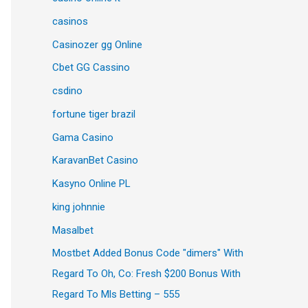
casinos
Casinozer gg Online
Cbet GG Cassino
csdino
fortune tiger brazil
Gama Casino
KaravanBet Casino
Kasyno Online PL
king johnnie
Masalbet
Mostbet Added Bonus Code "dimers" With
Regard To Oh, Co: Fresh $200 Bonus With
Regard To Mls Betting – 555