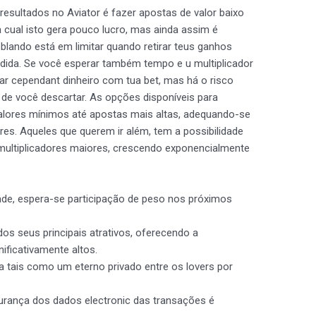
esultados no Aviator é fazer apostas de valor baixo
a cual isto gera pouco lucro, mas ainda assim é
o blando está em limitar quando retirar teus ganhos
erdida. Se você esperar também tempo e u multiplicador
ar cependant dinheiro com tua bet, mas há o risco
 de você descartar. As opções disponíveis para
«valores mínimos até apostas mais altas, adequando-se
res. Aqueles que querem ir além, tem a possibilidade
multiplicadores maiores, crescendo exponencialmente
ade, espera-se participação de peso nos próximos
os seus principais atrativos, oferecendo a
nificativamente altos.
a tais como um eterno privado entre os lovers por
gurança dos dados electronic das transações é