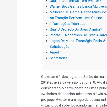
Quais Plataformas Têm Aviator?
Warner Bros Games Lança Multiver
Melhore Seu Game: Ganhe Muito Po
An Emoção Perform 1win Casino
Informações Técnicas
Qual U Segredo Do Jogo Aviator?
Regras E Algoritmos Do 1win Aviator
Jogos De Mesa: Estratégia, Estilo A
Sofisticação
Anpet
Secretarias
O aviator é 1 dos jogos da Spribe de mai
2019 através da versão just one. 0. Atual
considerado o carro-chefe de uma Spribe.
«websites de cassino tais como a 1win a
pro jogo. Aviator é um jogo de casino o
virtual o qual sobe, buscando ganhar dinhe