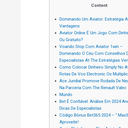
Content
Dominando Um Aviator: Estratégia A
Vantagens
Aviator Online É Um Jogo Com Dinhe
Ou Gratuito?
Voando Stop Com Aviator 1win –
Dominando O Céu Com Conselhos 
Especialistas At The Estratégias V
Como Colocar Dinheiro Simply No A
Rotas De Voo Electronic Os Multipli
Ace Jundiaí Promove Rodada De Ne
Na Parceria Com The Renault Valec
Mundo
Bet É Confiável: Análise Em 2024 An
Dicas De Especialistas
Código Bônus Bet365 2024 – “ Max
Aproveite!