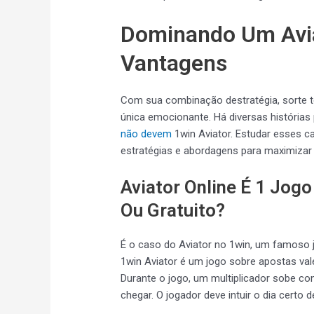
Dominando Um Aviat
Vantagens
Com sua combinação destratégia, sorte t
única emocionante. Há diversas histórias
não devem
1win Aviator. Estudar esses c
estratégias e abordagens para maximizar
Aviator Online É 1 Jog
Ou Gratuito?
É o caso do Aviator no 1win, um famoso j
1win Aviator é um jogo sobre apostas vale
Durante o jogo, um multiplicador sobe 
chegar. O jogador deve intuir o dia certo 