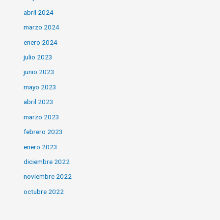
abril 2024
marzo 2024
enero 2024
julio 2023
junio 2023
mayo 2023
abril 2023
marzo 2023
febrero 2023
enero 2023
diciembre 2022
noviembre 2022
octubre 2022