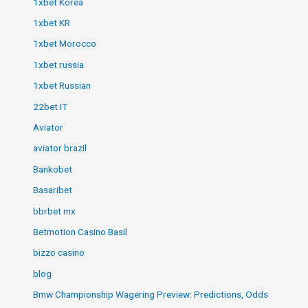
1xbet Korea
1xbet KR
1xbet Morocco
1xbet russia
1xbet Russian
22bet IT
Aviator
aviator brazil
Bankobet
Basaribet
bbrbet mx
Betmotion Casino Basil
bizzo casino
blog
Bmw Championship Wagering Preview: Predictions, Odds