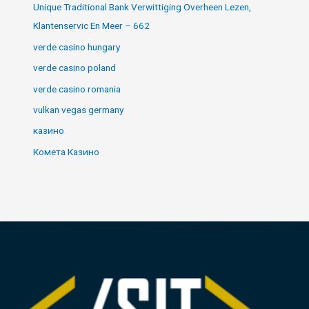
Unique Traditional Bank Verwittiging Overheen Lezen,
Klantenservic En Meer – 662
verde casino hungary
verde casino poland
verde casino romania
vulkan vegas germany
казино
Комета Казино