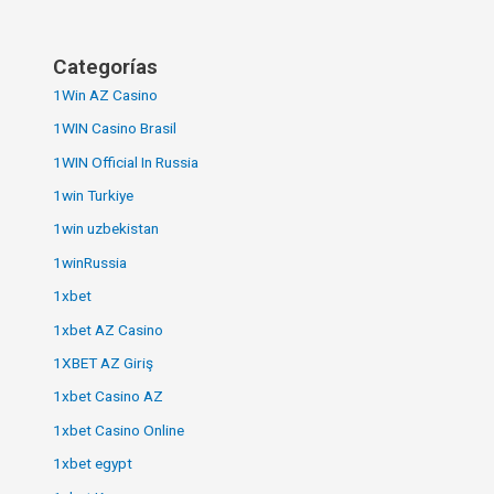
Categorías
1Win AZ Casino
1WIN Casino Brasil
1WIN Official In Russia
1win Turkiye
1win uzbekistan
1winRussia
1xbet
1xbet AZ Casino
1XBET AZ Giriş
1xbet Casino AZ
1xbet Casino Online
1xbet egypt