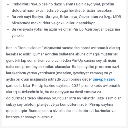
Pinkoinlər Pin-Up casino daxili valyutasıdır, qeydiyyat, profilin
doldurulması, aktiv hədis və özgə hərəkətlər üçün hesablanır.
Bu veb sayt Rusiya, Ukrayna, Belarusiya, Qazaxıstan və özgə MDB
ölkələrində mövcuddur və çoxlu dilləri dəstəkləyir.
Bu versiyada yollar ən azdır və onlar Pin Up Azərbaycan bazarına
yönəlib.
Bonus “Bonus əldə et” düyməsini basdıqdan sonra avtomatik olaraq
hesaba iç edilir. Qumar evindən bülletenə abunə olmaqla müştərilər
gündəlik lap son məlumatı, o cümlədən Pin-Up casino seyrək üçün
daha son promosyon kodları alacaqlar. Bu tip loyallıq proqramı bəzi
hərəkətlərin yerinə yetirilməsi (məsələn, qeydiyyat zamanı) və ya
aydın bir oyun maşınında istifadə üçün bonus qədər
pin-up kazino
şərh edilə bilər. Pin-Up kazino saytında 2024 promo kodu avtomatik
olaraq aktivləşdirilir ki, bu da qətiyyən nə daxil etməyə və
doldurmağa tələb olmayan oyunçular ötrü ən rahatdır. Sizə lazım olan
subay şey telefon, planşet və ya kompüterinizdən Pin-up saytına
qoşulmaqdır. Bundan sonra siz cihazlarınızda obrazli kazinolar və
lotereyalar oynaya bilərsiniz.