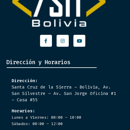
Facebook-
Instagram
Youtube
f
Dirección y Horarios
Dirección:
Santa Cruz de la Sierra – Bolivia, Av.
San Silvestre – Av. San Jorge Oficina #1
– Casa #55
Horarios:
Lunes a Viernes: 08:00 – 18:00
Sábados: 08:00 – 12:00