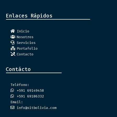
Enlaces Rápidos
Inicio
Nosotros
Servicios
Portafolio
Contacto
Contácto
Teléfono:
+591 69149458
+591 69186332
Email:
info@sitbolivia.com