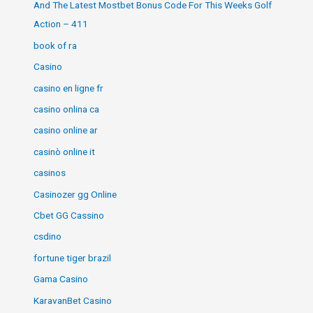
And The Latest Mostbet Bonus Code For This Weeks Golf
Action – 411
book of ra
Casino
casino en ligne fr
casino onlina ca
casino online ar
casinò online it
casinos
Casinozer gg Online
Cbet GG Cassino
csdino
fortune tiger brazil
Gama Casino
KaravanBet Casino