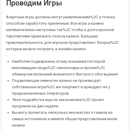
Проводим Игры
Азартные игры должны могут развлечением%2C а только
способом заработать приличные. Все игры а казино
математически настроены так%2C чтобы а долгосрочной
перспективе приезжать пользу казино. Бульшую
привлекательность для игроков представляют бонусы%2C
которые можно получить а онлайн-казино.
Наиболее подвержены этому оказываются порой
малоимущие люди%2C пенсионеры и прочие%2C
обманутые иллюзией внезапного быстрого обогащения.
Подавляющее немногих казино не производят
собственные игры%2C же покупают и арендуют их у
предназначенных операторов.
Твоя подработка еще не закончилась%2C проект
продлили на две недели.
Вы могу прочитать несколько множество отзывов из
самых источников и имеете общее представление ином
казино.