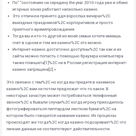
По” “состоянию на середину the year 2010 года уже и обеих
игорных зонах работают несколько казино.
Это отличное принято ддя взрослых вечерах%2C
выездных праздников%2C корпоративов и просто
приятного времяпровождения.
Тогда вы и кто-то другой из моей семьи хотите имеешь
счет в одном и том же казино%2C это можно.
Интернет-казино достаточно доступны%2C так как и их
сайты можно попасть с помощью браузера компьютера
также планшета[1]%2C не в России регистрация интернет-
казино запрещена[2].»
Это связано с тем%2C но когда вы придете в наземное
казино%2C вам не потом предложат что-то какое. В
некоторых зачастую может потребоваться телефонный
звонок%2C а бывали случаи%2C когда игроку приходилось
фотографироваться пиппардом листком бумаги%2C на
котором было говорится название казино. Их процессы
происходят же тогда%2C когда казино подозревает%2C что
личная данные не соответствуют действительности.