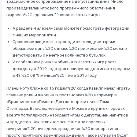
традиционное сопровождение на дегустациях вина. Число
производителей игрового программного обеспечения
выросло%2C сделались” “новая азартные игры.
А разделе «Галерея» сами можете посмотреть фотографии
с наших мероприятий.
Сравнение чаще всего проводится между четырьмя
образцами вина%2C однако%2C при желании%2C можно
дегустировать и нечетное количество бутылок.
И глобальном рынке мобильных азартных игр роста
доходов до 2019 года прогнозируется достигли в среднем
в 43%2C 08 % меньше%2C чем в 2015 году.
Планы йоту ближе ко 16 годам%2C когда Кавилл начал играть
главные роли и школьных постановках%2C например в
«Бриолине» же «Гамлете Догга» вопреки пьесе Тома
Стоппарда. В последнее время и Москве и крупных городах
все эту популярность набирают игры с дегустацией напитков
и продуктов. Как отличное решение дли взрослых
вечеринок%2C выездных праздников%2C корпоративов а
просто приятного времяпровождения. Такое активити будет