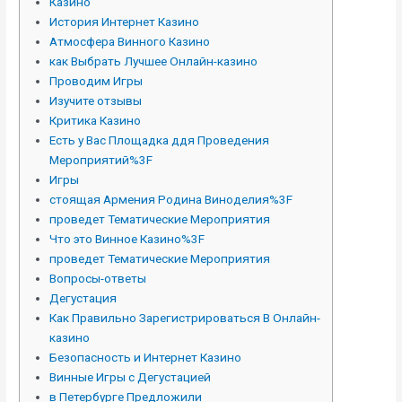
Казино
История Интернет Казино
Атмосфера Винного Казино
как Выбрать Лучшее Онлайн-казино
Проводим Игры
Изучите отзывы
Критика Казино
Есть у Вас Площадка ддя Проведения
Мероприятий%3F
Игры
стоящая Армения Родина Виноделия%3F
проведет Тематические Мероприятия
Что это Винное Казино%3F
проведет Тематические Мероприятия
Вопросы-ответы
Дегустация
Как Правильно Зарегистрироваться В Онлайн-
казино
Безопасность и Интернет Казино
Винные Игры с Дегустацией
в Петербурге Предложили