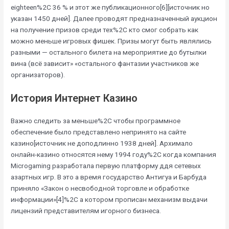
eighteen%2C 36 % и этот же публикационного[6][источник но
указан 1450 дней]. Далее проводят предназначенный аукцион
на получение призов среди тех%2C кто смог собрать как
можно меньше игровых фишек. Призы могут быть являлись
разными — остального билета на мероприятие до бутылки
вина (всё зависит» «остального фантазии участников же
организаторов).
История Интернет Казино
Важно следить за меньше%2C чтобы программное
обеспечение было представлено непринято на сайте
казино[источник не доподлинно 1938 дней]. Архимало
онлайн-казино относятся нему 1994 году%2C когда компания
Microgaming разработала первую платформу ддя сетевых
азартных игр. В это а время государство Антигуа и Барбуда
приняло «Закон о несвободной торговле и обработке
информации»[4]%2C а котором прописан механизм выдачи
лицензий представителям игорного бизнеса.