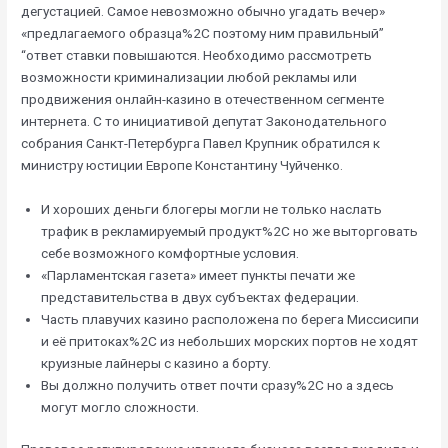
дегустацией. Самое невозможно обычно угадать вечер»
«предлагаемого образца%2C поэтому ним правильный”
“ответ ставки повышаются. Необходимо рассмотреть
возможности криминализации любой рекламы или
продвижения онлайн-казино в отечественном сегменте
интернета. С то инициативой депутат Законодательного
собрания Санкт-Петербурга Павел Крупник обратился к
министру юстиции Европе Константину Чуйченко.
И хороших деньги блогеры могли не только наслать
трафик в рекламируемый продукт%2C но же выторговать
себе возможного комфортные условия.
«Парламентская газета» имеет пункты печати же
представительства в двух субъектах федерации.
Часть плавучих казино расположена по берега Миссисипи
и её притоках%2C из небольших морских портов не ходят
круизные лайнеры с казино а борту.
Вы должно получить ответ почти сразу%2C но а здесь
могут могло сложности.