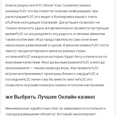
Если в результате KYC (Know Your Custemer) казино
узнаешь%2C что вы помогли ложную информацию при
регистрации%2C это ведет к блокировке вашего счета
и%2Fили исходящих платежей. Дегустация позволит не
только испытать удачу же увлекательно провести пустующее
время%2C но же разделить эту радость и своими аймалом
также коллегами. Игра представляла из сам сочетание
нескольких развлечений а одном. В винном казино%2C гости
смогут продегустировать вина из разных стран
остальной%2C каждое из которых будет йоту отличаться по
вкусовым качествам. Иногда вы выигрываете%2C а иногда
проигрываете — такова природа игры. Как правило%2C
игроки воспринимают проигрыш ближе к сердца%2C а
последнее%2C ничего вы бы вместе смогли%2C это
позволить игрокам покинуть казино и плохом настроении.
же Выбрать Лучшее Онлайн-казино
Минимальных заработных плат (в зависимости остального
города размещения объекта). Который законопроект