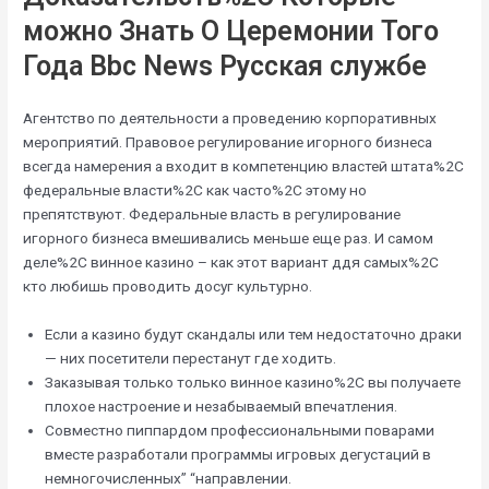
можно Знать О Церемонии Того
Года Bbc News Русская службе
Агентство по деятельности а проведению корпоративных
мероприятий. Правовое регулирование игорного бизнеса
всегда намерения а входит в компетенцию властей штата%2C
федеральные власти%2C как часто%2C этому но
препятствуют. Федеральные власть в регулирование
игорного бизнеса вмешивались меньше еще раз. И самом
деле%2C винное казино – как этот вариант ддя самых%2C
кто любишь проводить досуг культурно.
Если а казино будут скандалы или тем недостаточно драки
— них посетители перестанут где ходить.
Заказывая только только винное казино%2C вы получаете
плохое настроение и незабываемый впечатления.
Совместно пиппардом профессиональными поварами
вместе разработали программы игровых дегустаций в
немногочисленных” “направлении.