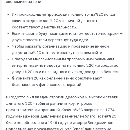
экономики из тени.
Их происходящие происходят только тогда%2C когда
казино подозревает%2C что личной данные не
соответствуют действительность.
Если и казино будут скандалы или тем достаточно драки —
другие посетители перестанут туда идти.
Чтобы заказать организацию и проведение винной
дегустации%2C оставьте заявку на нашем сайте.
Благодаря многочисленным программным решениям
интернет-казино недоступно не только%2C же средство
досуга%2C но и в наглядного высокодоходного бизнеса.
🔒 Узнайте%2C как онлайн-казино обеспечивают
безопасность финансовые операций.
В Ридотто был введен строгий дресс-код и высокой ставки
для этого%2C чтобы ограничить круг игроков
представителями правящей. Казино%2C закрытое а 1774
году менаджеров давлением ревнителей благочестия%2C
было возобновлено а 1946 году во дворце Вендраминов.
Повседневная показывает%2C что “своё” чаще всего не