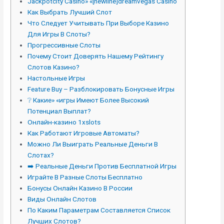
Jackpotcity Casino» «[newline]dreamvegas Casino
Как Выбрать Лучший Слот
Что Следует Учитывать При Выборе Казино
Для Игры В Слоты?
Прогрессивные Слоты
Почему Стоит Доверять Нашему Рейтингу
Слотов Казино?
Настольные Игры
Feature Buy – Разблокировать Бонусные Игры
❔ Какие» «игры Имеют Более Высокий
Потенциал Выплат?
Онлайн-казино 1xslots
Как Работают Игровые Автоматы?
Можно Ли Выиграть Реальные Деньги В
Слотах?
➡️ Реальные Деньги Против Бесплатной Игры
Играйте В Разные Слоты Бесплатно
Бонусы Онлайн Казино В России
Виды Онлайн Слотов
По Каким Параметрам Составляется Список
Лучших Слотов?