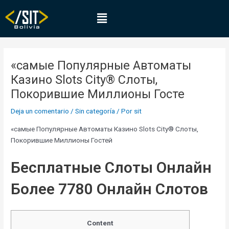
Ir
Navegación
Menú
al
de
contenido
entradas
«самые Популярные Автоматы
Казино Slots City® Слоты,
Покорившие Миллионы Госте
Deja un comentario
/
Sin categoría
/ Por
sit
«самые Популярные Автоматы Казино Slots City® Слоты,
Покорившие Миллионы Гостей
Бесплатные Слоты Онлайн
Более 7780 Онлайн Слотов
Content