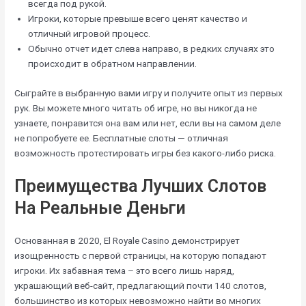
всегда под рукой.
Игроки, которые превыше всего ценят качество и
отличный игровой процесс.
Обычно отчет идет слева направо, в редких случаях это
происходит в обратном направлении.
Сыграйте в выбранную вами игру и получите опыт из первых
рук. Вы можете много читать об игре, но вы никогда не
узнаете, понравится она вам или нет, если вы на самом деле
не попробуете ее. Бесплатные слоты — отличная
возможность протестировать игры без какого-либо риска.
Преимущества Лучших Слотов
На Реальные Деньги
Основанная в 2020, El Royale Casino демонстрирует
изощренность с первой страницы, на которую попадают
игроки. Их забавная тема – это всего лишь наряд,
украшающий веб-сайт, предлагающий почти 140 слотов,
большинство из которых невозможно найти во многих