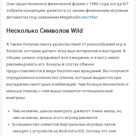
Они существовали в физической форме с 1986 года, когда IGT
зобрела концепцию джекпота со своим физическим игровым
автоматом под названием Megabucks
мостбет
.
Несколько Символов Wild
А также получаю массу удовольствия от разнообразия игр и
бонусов, которые делают игру еще интереснее и выгоднее. В
общем, казино опрадывает все ожидание, и я могу смело
рекомендовать его. Бонусы в слотах обычно
предоставляются в виде бесплатных вращений. Вы получаете
определенное количество спинов, которые выдаются при
выпадении некоторых комбинаций. Чем больше множитель и
меньше спинов,» «тем выше окажется потенциальный
выигрыш.
Тем не менее, шансы выиграть джекпот очень малы, но,
тем не менее, жизнь этого игрока меняется.
Большинство клиентов виртуальных игровых залов
заходят с устройств на Android и IOS, потому что они