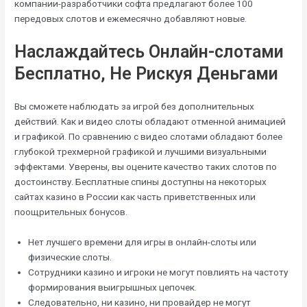
компании-разработчики софта предлагают более 100
передовых слотов и ежемесячно добавляют новые.
Наслаждайтесь Онлайн-слотами
Бесплатно, Не Рискуя Деньгами
Вы сможете наблюдать за игрой без дополнительных
действий. Как и видео слоты обладают отменной анимацией
и графикой. По сравнению с видео слотами обладают более
глубокой трехмерной графикой и лучшими визуальными
эффектами. Уверены, вы оцените качество таких слотов по
достоинству. Бесплатные спины доступны на некоторых
сайтах казино в России как часть приветственных или
поощрительных бонусов.
Нет лучшего времени для игры в онлайн-слоты или
физические слоты.
Сотрудники казино и игроки не могут повлиять на частоту
формирования выигрышных цепочек.
Следовательно, ни казино, ни провайдер не могут