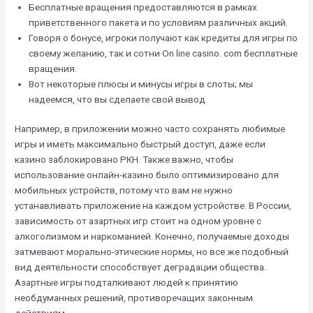
Бесплатные вращения предоставляются в рамках
приветственного пакета и по условиям различных акций.
Говоря о бонусе, игроки получают как кредиты для игры по
своему желанию, так и сотни On line casino. com бесплатные
вращения.
Вот некоторые плюсы и минусы игры в слоты; мы
надеемся, что вы сделаете свой вывод.
Например, в приложении можно часто сохранять любимые
игры и иметь максимально быстрый доступ, даже если
казино заблокировано РКН. Также важно, чтобы
использование онлайн-казино было оптимизировано для
мобильных устройств, потому что вам не нужно
устанавливать приложение на каждом устройстве. В России,
зависимость от азартных игр стоит на одном уровне с
алкоголизмом и наркоманией. Конечно, получаемые доходы
затмевают морально-этические нормы, но все же подобный
вид деятельности способствует деградации общества.
Азартные игры подталкивают людей к принятию
необдуманных решений, противоречащих законным