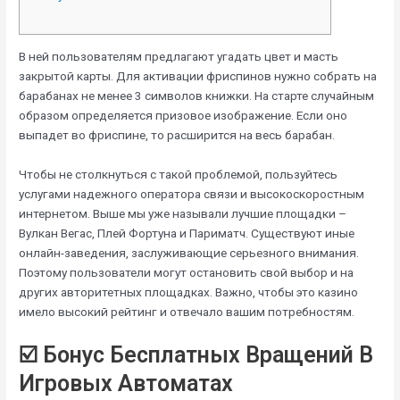
В ней пользователям предлагают угадать цвет и масть
закрытой карты. Для активации фриспинов нужно собрать на
барабанах не менее 3 символов книжки. На старте случайным
образом определяется призовое изображение. Если оно
выпадет во фриспине, то расширится на весь барабан.
Чтобы не столкнуться с такой проблемой, пользуйтесь
услугами надежного оператора связи и высокоскоростным
интернетом. Выше мы уже называли лучшие площадки –
Вулкан Вегас, Плей Фортуна и Париматч. Существуют иные
онлайн-заведения, заслуживающие серьезного внимания.
Поэтому пользователи могут остановить свой выбор и на
других авторитетных площадках. Важно, чтобы это казино
имело высокий рейтинг и отвечало вашим потребностям.
☑️ Бонус Бесплатных Вращений В
Игровых Автоматах