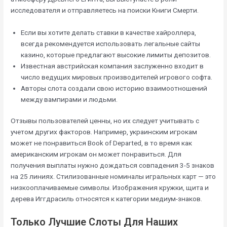
исследователя и отправляетесь на поиски Книги Смерти.
Если вы хотите делать ставки в качестве хайроллера,
всегда рекомендуется использовать легальные сайты
казино, которые предлагают высокие лимиты депозитов.
Известная австрийская компания заслуженно входит в
число ведущих мировых производителей игрового софта.
Авторы слота создали свою историю взаимоотношений
между вампирами и людьми.
Отзывы пользователей ценны, но их следует учитывать с
учетом других факторов. Например, украинским игрокам
может не понравиться Book of Departed, в то время как
американским игрокам он может понравиться. Для
получения выплаты нужно дождаться совпадения 3-5 знаков
на 25 линиях. Стилизованные номиналы игральных карт — это
низкооплачиваемые символы. Изображения кружки, щита и
дерева Иггдрасиль относятся к категории медиум-знаков.
Только Лучшие Слоты Для Наших