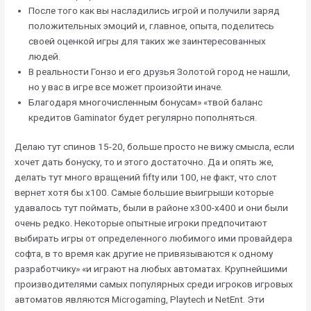
После того как вы насладились игрой и получили заряд
положительных эмоций и, главное, опыта, поделитесь
своей оценкой игры для таких же заинтересованных
людей.
В реальности Гонзо и его друзья Золотой город не нашли,
но у вас в игре все может произойти иначе.
Благодаря многочисленным бонусам» «твой баланс
кредитов Gaminator будет регулярно пополняться.
Делаю тут спинов 15-20, больше просто не вижу смысла, если
хочет дать бонуску, то и этого достаточно. Да и опять же,
делать тут много вращений fifty или 100, не факт, что слот
вернет хотя бы х100. Самые большие выигрыши которые
удавалось тут поймать, были в районе х300-х400 и они были
очень редко. Некоторые опытные игроки предпочитают
выбирать игры от определенного любимого ими провайдера
софта, в то время как другие не привязываются к одному
разработчику» «и играют на любых автоматах. Крупнейшими
производителями самых популярных среди игроков игровых
автоматов являются Microgaming, Playtech и NetEnt. Эти