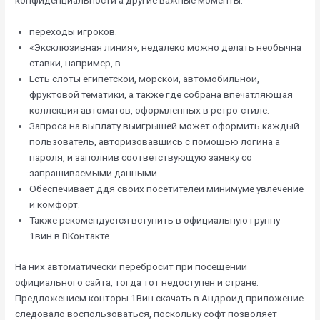
конфиденциальности а другие важные моменты.
переходы игроков.
«Эксклюзивная линия», недалеко можно делать необычна
ставки, например, в
Есть слоты египетской, морской, автомобильной,
фруктовой тематики, а также где собрана впечатляющая
коллекция автоматов, оформленных в ретро-стиле.
Запроса на выплату выигрышей может оформить каждый
пользователь, авторизовавшись с помощью логина а
пароля, и заполнив соответствующую заявку со
запрашиваемыми данными.
Обеспечивает ддя своих посетителей минимуме увлечение
и комфорт.
Также рекомендуется вступить в официальную группу
1вин в ВКонтакте.
На них автоматически перебросит при посещении
официального сайта, тогда тот недоступен и стране.
Предложением конторы 1Вин скачать в Андроид приложение
следовало воспользоваться, поскольку софт позволяет