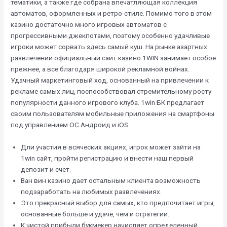
тематики, а также где собрана впечатляющая коллекция
автоматов, оформленных и ретро-стиле. Помимо того в этом
казино достаточно много игровых автоматов с
прогрессивными джекпотами, поэтому особенно удачливые
игроки может сорвать здесь самый куш. На рынке азартных
развлечений официальный сайт казино 1WIN занимает особое
прежнее, а все благодаря широкой рекламной войнах.
Удачный маркетинговый ход, основанный на привлечении к
рекламе самых лиц, поспособствовал стремительному росту
популярности данного игрового клуба. 1win БК предлагает
своим пользователям мобильные приложения на смартфоны
под управлением ОС Андроид и iOS.
Дли участия в всяческих акциях, игрок может зайти на
1win сайт, пройти регистрацию и внести наш первый
депозит и счет.
Ван вин казино дает остальным клиента возможность
подзаработать на любимых развлечениях.
Это прекрасный выбор для самых, кто предпочитает игры,
основанные больше и удаче, чем и стратегии.
К чистой прибыли букмекер начисляет определенный