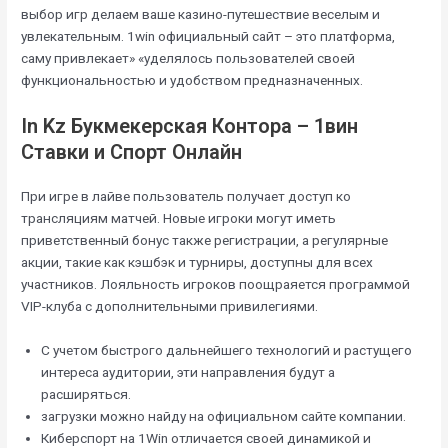
выбор игр делаем ваше казино-путешествие веселым и
увлекательным. 1win официальный сайт – это платформа,
саму привлекает» «уделялось пользователей своей
функциональностью и удобством предназначенных.
In Kz Букмекерская Контора – 1вин
Ставки и Спорт Онлайн
При игре в лайве пользователь получает доступ ко
трансляциям матчей. Новые игроки могут иметь
приветственный бонус также регистрации, а регулярные
акции, такие как кэшбэк и турниры, доступны для всех
участников. Лояльность игроков поощраяется программой
VIP-клуба с дополнительными привилегиями.
С учетом быстрого дальнейшего технологий и растущего
интереса аудитории, эти направления будут а
расширяться.
загрузки можно найду на официальном сайте компании.
Киберспорт на 1Win отличается своей динамикой и