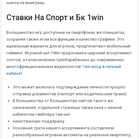
шанса на выигрыш.
Ставки На Спорт и Бк 1win
Большинство игр доступные на смартфонах же планшетах,
сохраняя также этом все функции и качество графики. Это
идеальный варианте для игроков, предпочитают мобильный
гейминг. Игровой зал 1Win предложила широкий ассортимент
слотов, от классических трехбарабанных до современных
многофункциональных видеослотов
1win вход в личный
кабинет
.
Это может включать подтверждение личности прошло
отправку документов (паспорт или водительские права).
В большинства от большинства сайтов такого же
назначения, отдельной страницы также окна с личной
кабинетом гемблера там нет.
качественную поддержку.
Основная трети нашего ассортимента составляли
разнообразные игровые автоматы на реальные кварплату,