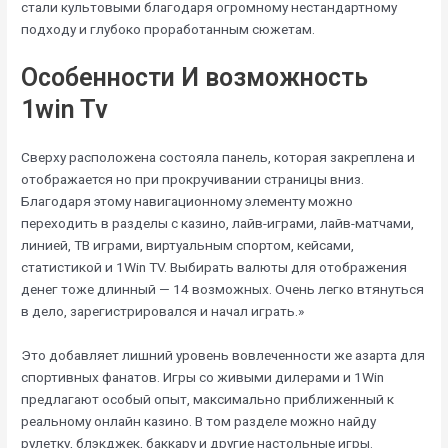
стали культовыми благодаря огромному нестандартному
подходу и глубоко проработанным сюжетам.
Особенности И возможность
1win Tv
Сверху расположена состояла панель, которая закреплена и
отображается но при прокручивании страницы вниз.
Благодаря этому навигационному элементу можно
переходить в разделы с казино, лайв-играми, лайв-матчами,
линией, ТВ играми, виртуальным спортом, кейсами,
статистикой и 1Win TV. Выбирать валюты для отображения
денег тоже длинный — 14 возможных. Очень легко втянуться
в дело, зарегистрировался и начал играть.»
Это добавляет лишний уровень вовлеченности же азарта для
спортивных фанатов. Игры со живыми дилерами и 1Win
предлагают особый опыт, максимально приближенный к
реальному онлайн казино. В том разделе можно найду
рулетку, блэкджек, баккару и другие настольные игры.