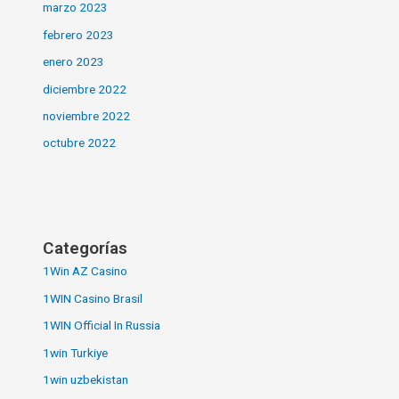
marzo 2023
febrero 2023
enero 2023
diciembre 2022
noviembre 2022
octubre 2022
Categorías
1Win AZ Casino
1WIN Casino Brasil
1WIN Official In Russia
1win Turkiye
1win uzbekistan