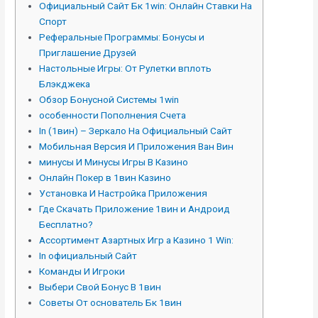
Официальный Сайт Бк 1win: Онлайн Ставки На
Спорт
Реферальные Программы: Бонусы и
Приглашение Друзей
Настольные Игры: От Рулетки вплоть
Блэкджека
Обзор Бонусной Системы 1win
особенности Пополнения Счета
In (1вин) – Зеркало На Официальный Сайт
Мобильная Версия И Приложения Ван Вин
минусы И Минусы Игры В Казино
Онлайн Покер в 1вин Казино
Установка И Настройка Приложения
Где Скачать Приложение 1вин и Андроид
Бесплатно?
Ассортимент Азартных Игр а Казино 1 Win:
In официальный Сайт
Команды И Игроки
Выбери Свой Бонус В 1вин
Советы От основатель Бк 1вин