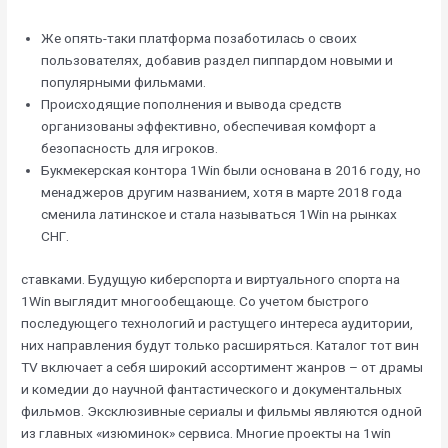
Же опять-таки платформа позаботилась о своих
пользователях, добавив раздел пиппардом новыми и
популярными фильмами.
Происходящие пополнения и вывода средств
организованы эффективно, обеспечивая комфорт а
безопасность для игроков.
Букмекерская контора 1Win были основана в 2016 году, но
менаджеров другим названием, хотя в марте 2018 года
сменила латинское и стала называться 1Win на рынках
СНГ.
ставками. Будущую киберспорта и виртуального спорта на
1Win выглядит многообещающе. Со учетом быстрого
последующего технологий и растущего интереса аудитории,
них направления будут только расширяться. Каталог тот вин
TV включает а себя широкий ассортимент жанров – от драмы
и комедии до научной фантастического и документальных
фильмов. Эксклюзивные сериалы и фильмы являются одной
из главных «изюминок» сервиса. Многие проекты на 1win