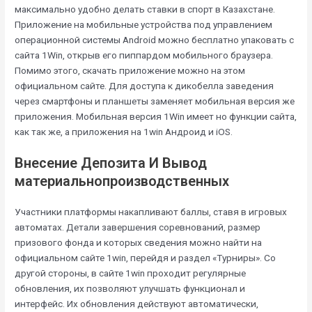
максимально удобно делать ставки в спорт в Казахстане.
Приложение на мобильные устройства под управлением
операционной системы Android можно бесплатно упаковать с
сайта 1Win, открыв его пиппардом мобильного браузера.
Помимо этого, скачать приложение можно на этом
официальном сайте. Для доступа к дикобелла заведения
через смартфоны и планшеты заменяет мобильная версия же
приложения. Мобильная версия 1Win имеет но функции сайта,
как так же, а приложения на 1win Андроид и iOS.
Внесение Депозита И Вывод
материальнопроизводственных
Участники платформы накапливают баллы, ставя в игровых
автоматах. Детали завершения соревнований, размер
призового фонда и которых сведения можно найти на
официальном сайте 1win, перейдя и раздел «Турниры». Со
другой стороны, в сайте 1win проходит регулярные
обновления, их позволяют улучшать функционал и
интерфейс. Их обновления действуют автоматически,