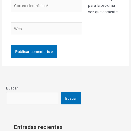
Correo
para la próxima
electrónico*
vez que comente.
Web
Buscar
Buscar
Entradas recientes