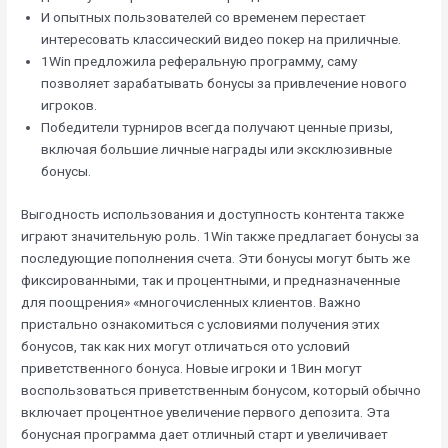
И опытных пользователей со временем перестает
интересовать классический видео покер на приличные.
1Win предложила реферальную программу, саму
позволяет зарабатывать бонусы за привлечение нового
игроков.
Победители турниров всегда получают ценные призы,
включая большие личные награды или эксклюзивные
бонусы.
Выгодность использования и доступность контента также
играют значительную роль. 1Win также предлагает бонусы за
последующие пополнения счета. Эти бонусы могут быть же
фиксированными, так и процентными, и предназначенные
для поощрения» «многочисленных клиентов. Важно
пристально ознакомиться с условиями получения этих
бонусов, так как них могут отличаться ото условий
приветственного бонуса. Новые игроки и 1Вин могут
воспользоваться приветственным бонусом, который обычно
включает процентное увеличение первого депозита. Эта
бонусная программа дает отличный старт и увеличивает