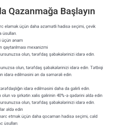
arla Qazanmağa Başlayın
rc eləmək üçün daha əzəmətli hadisə seçimi, çevik
 üsulları.
əri üçün ənam
nin qaytarılması mexanizmi
lursunuzsa olun, tərəfdaş şəbəkələrinizi idarə edin.
unuzsa olun, tərəfdaş şəbəkələrinizi idarə edin. Tətbiqi
ın idarə edilməsini ən da səmərəli edin.
ərəfdaşlığın idarə edilməsini daha da gəlirli edin.
un və şirkətin xalis gəlirinin 40%-ə qədərini əldə edin
lursunuzsa olun, tərəfdaş şəbəkələrinizi idarə edin.
lar əldə edin
 mərc etmək üçün daha qocaman hadisə seçimi, cəld
 üsulları.