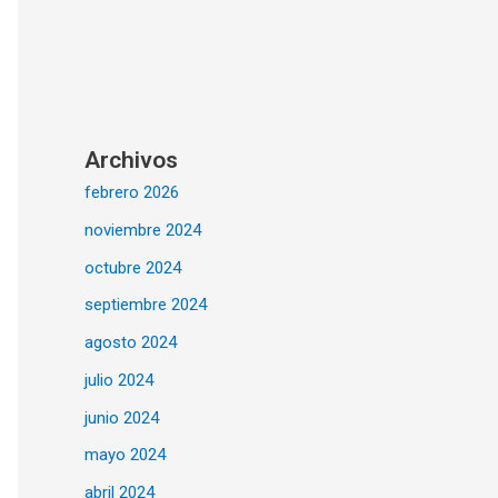
Archivos
febrero 2026
noviembre 2024
octubre 2024
septiembre 2024
agosto 2024
julio 2024
junio 2024
mayo 2024
abril 2024