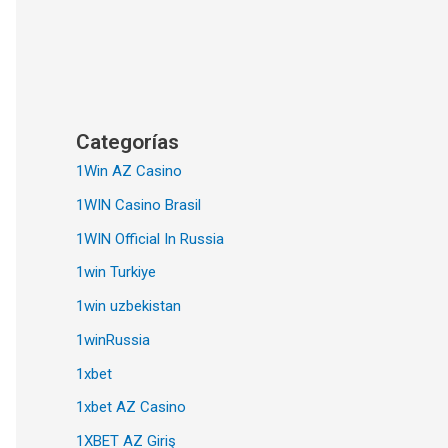
Categorías
1Win AZ Casino
1WIN Casino Brasil
1WIN Official In Russia
1win Turkiye
1win uzbekistan
1winRussia
1xbet
1xbet AZ Casino
1XBET AZ Giriş