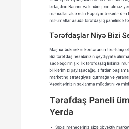
birləşdirin Banner və lendinqlərin ölməz y
məhsullar əldə edin Populyar trekerlərdən hə
məlumatlar asudə tərəfdaşlıq panelində to
Tərəfdaşlar Niyə Bizi S
Məşhur bukmeker kontorunun tərəfdaşı olun 
Biz tərəfdaş hesabınızın qeydiyyata alın
sadələşdirmişik. İlk tərəfdaşlıq linkinizi 
biliklərimizi paylaşacağıq, sıfırdan başlam
marketinq strategiyası qurmağa və yarana
Vəsaitlərinizin saxlanma müddətini və mi
Tərəfdaş Paneli ü
Yerdə
Şəxsi meneceriniz sizə obyektiv market