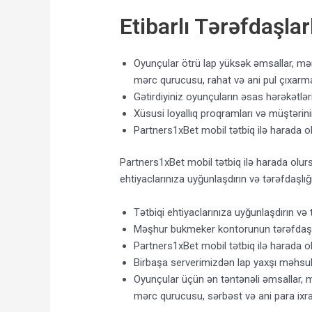
Etibarlı Tərəfdaşl
Oyunçular ötrü lap yüksək əmsallar, mə
mərc qurucusu, rahat və ani pul çıxarma
Gətirdiyiniz oyunçuların əsas hərəkətl
Xüsusi loyallıq proqramları və müştəri
Partners1xBet mobil tətbiq ilə harada o
Partners1xBet mobil tətbiq ilə harada olurs
ehtiyaclarınıza uyğunlaşdırın və tərəfdaşlığ
Tətbiqi ehtiyaclarınıza uyğunlaşdırın və t
Məşhur bukmeker kontorunun tərəfdaşı ol
Partners1xBet mobil tətbiq ilə harada o
Birbaşa serverimizdən lap yaxşı məhsul
Oyunçular üçün ən təntənəli əmsallar,
mərc qurucusu, sərbəst və ani para ixrac