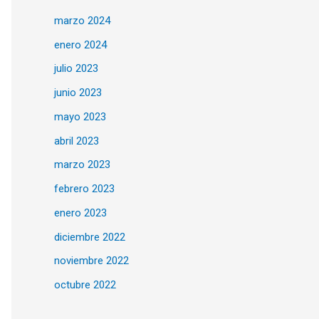
marzo 2024
enero 2024
julio 2023
junio 2023
mayo 2023
abril 2023
marzo 2023
febrero 2023
enero 2023
diciembre 2022
noviembre 2022
octubre 2022