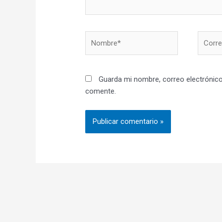
Nombre*
Correo
electró
Guarda mi nombre, correo electrónico
comente.