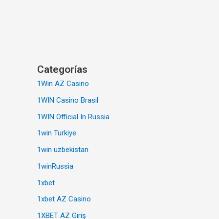
Categorías
1Win AZ Casino
1WIN Casino Brasil
1WIN Official In Russia
1win Turkiye
1win uzbekistan
1winRussia
1xbet
1xbet AZ Casino
1XBET AZ Giriş