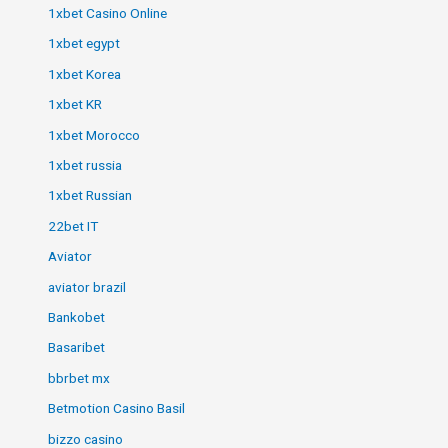
1xbet Casino Online
1xbet egypt
1xbet Korea
1xbet KR
1xbet Morocco
1xbet russia
1xbet Russian
22bet IT
Aviator
aviator brazil
Bankobet
Basaribet
bbrbet mx
Betmotion Casino Basil
bizzo casino