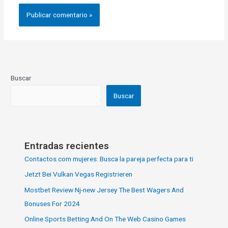
Buscar
Buscar
Entradas recientes
Contactos com mujeres: Busca la pareja perfecta para ti
Jetzt Bei Vulkan Vegas Registrieren
Mostbet Review Nj-new Jersey The Best Wagers And
Bonuses For 2024
Online Sports Betting And On The Web Casino Games