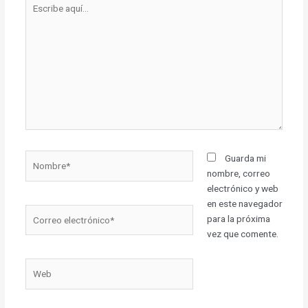
Escribe
aquí...
Nombre*
Guarda mi
nombre, correo
electrónico y web
en este navegador
Correo
para la próxima
electrónico*
vez que comente.
Web