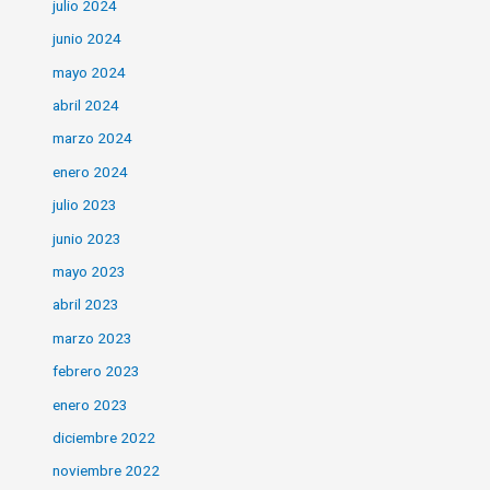
julio 2024
junio 2024
mayo 2024
abril 2024
marzo 2024
enero 2024
julio 2023
junio 2023
mayo 2023
abril 2023
marzo 2023
febrero 2023
enero 2023
diciembre 2022
noviembre 2022