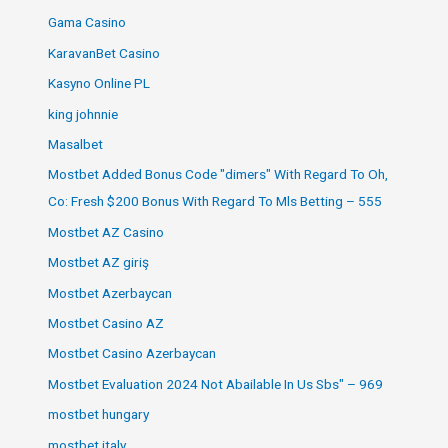
Gama Casino
KaravanBet Casino
Kasyno Online PL
king johnnie
Masalbet
Mostbet Added Bonus Code "dimers" With Regard To Oh,
Co: Fresh $200 Bonus With Regard To Mls Betting – 555
Mostbet AZ Casino
Mostbet AZ giriş
Mostbet Azerbaycan
Mostbet Casino AZ
Mostbet Casino Azerbaycan
Mostbet Evaluation 2024 Not Abailable In Us Sbs" – 969
mostbet hungary
mostbet italy