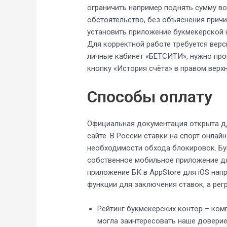
ограничить например поднять сумму во
обстоятельство, без объяснения причи
установить приложение букмекерской 
Для корректной работе требуется верси
личные кабинет «БЕТСИТИ», нужно прой
кнопку «История счёта» в правом верхн
Способы оплату
Официальная документация открыта д
сайте. В России ставки на спорт онлай
необходимости обхода блокировок. Б
собственное мобильное приложение дл
приложение БК в AppStore для iOS напр
функции для заключения ставок, а ре
Рейтинг букмекерских контор – ком
могла заинтересовать наше доверие