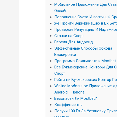
Мобильное Приложение Для Став
Онлайн:
Пополнение Счета И логичный Ср
же Пройти Верификацию в Бк Бет
Проверьте Репутацию И Надёжно
Ставки на Спорт
Версия Для Андроид
Эффективные Способы Обхода
Блокировки
Программа Лояльности и Mostbet
Все Букмекерские Конторы Для С
Спорт
Рейтинги Букмекерских Контор Р
Winline Мобильное Приложение д
Android — Iphone
Безопасен Ли Mostbet?
Коэффициенты
Получи 100 Fs За Установку При