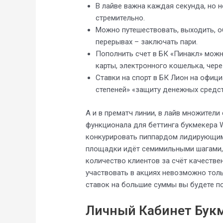
В лайве важна каждая секунда, но
стремительно.
Можно путешествовать, выходить, об
перерывах – заключать пари.
Пополнить счет в БК «Пинакл» мож
карты, электронного кошелька, чере
Ставки на спорт в БК Лион на офи
степеней» «защиту денежных средст
А и в прематч линии, в лайв множител
функционала для беттинга букмекера W
конкурировать пиппардом лидирующим
площадки идёт семимильными шагами,
количество клиентов за счёт качеств
участвовать в акциях невозможно толь
ставок на большие суммы вы будете п
Личный Кабинет Бук