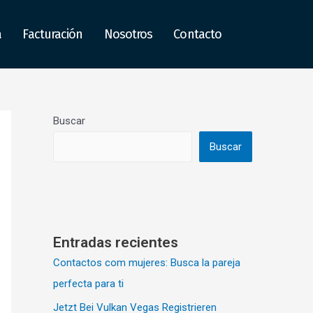
a
Facturación
Nosotros
Contacto
Buscar
Buscar
Entradas recientes
Contactos com mujeres: Busca la pareja
perfecta para ti
Jetzt Bei Vulkan Vegas Registrieren