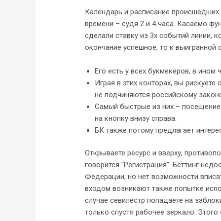
Календарь и расписание происшедших 
времени – судя 2 и 4 часа. Касаемо ф
сделали ставку из 3х событий линии, 
окончание успешное, то к выигранной 
Его есть у всех букмекеров, в ином
Играя в этих конторах, вы рискуете
не подчиняются российскому законо
Самый быстрые из них – посещение 
на кнопку внизу справа.
БК также потому предлагает интере
Открываете ресурс и вверху, противоп
говорится “Регистрация”. Беттинг нед
Федерации, но нет возможности вписа
входом возникают также попытке испо
случае севилестр попадаете на заблок
только спустя рабочее зеркало. Этог