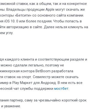
зможной ставки, как а общем, так и на конкретное
ны. Владельцы продукции Apple могут скачать же
конторы «Бетсити» со основного сайта компании.
я iOS 10. 0 или более поздняя. Чтобы попасть в
ти авторизацию в сайте. Далее нельзя кликнуть на
ем углу.
дя каждого клиента и соответствующем разделе и
н можно сделали легально, поэтому не
укмекерская контора BetBoom разработала
я ставок на спорт. Севилестр можете скачать
имер в Play Маркет для Андроид. В нем есть все
грессной чат службы поддержки
мостбет
.
пания партнер, саму за чрезвычайно короткий срок
 и уважение.